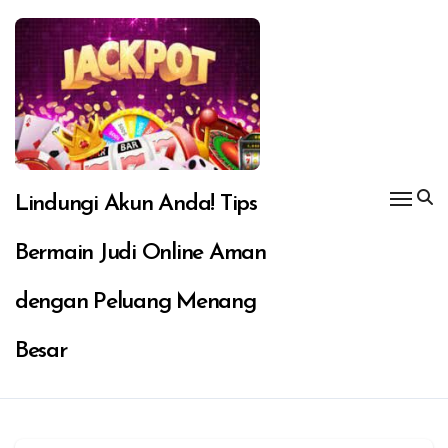
Skip
to
content
Lindungi Akun Anda! Tips
Bermain Judi Online Aman
dengan Peluang Menang
Besar