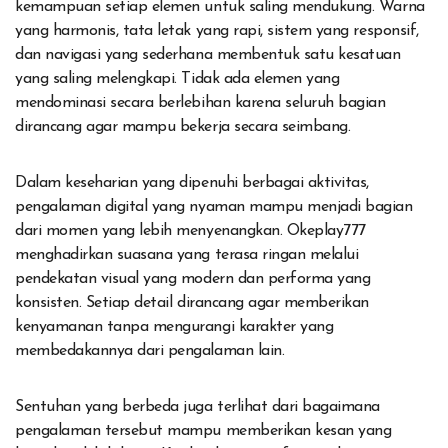
kemampuan setiap elemen untuk saling mendukung. Warna
yang harmonis, tata letak yang rapi, sistem yang responsif,
dan navigasi yang sederhana membentuk satu kesatuan
yang saling melengkapi. Tidak ada elemen yang
mendominasi secara berlebihan karena seluruh bagian
dirancang agar mampu bekerja secara seimbang.
Dalam keseharian yang dipenuhi berbagai aktivitas,
pengalaman digital yang nyaman mampu menjadi bagian
dari momen yang lebih menyenangkan. Okeplay777
menghadirkan suasana yang terasa ringan melalui
pendekatan visual yang modern dan performa yang
konsisten. Setiap detail dirancang agar memberikan
kenyamanan tanpa mengurangi karakter yang
membedakannya dari pengalaman lain.
Sentuhan yang berbeda juga terlihat dari bagaimana
pengalaman tersebut mampu memberikan kesan yang