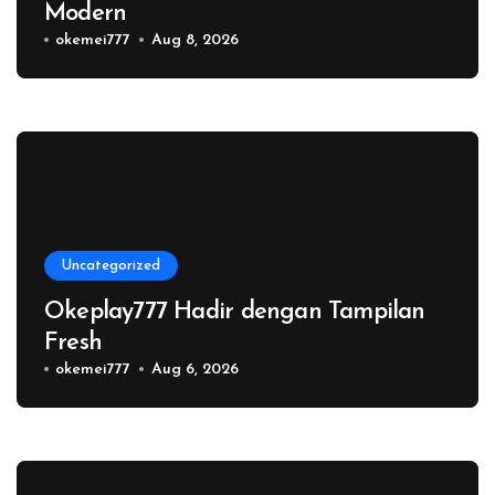
Modern
okemei777
Aug 8, 2026
Uncategorized
Okeplay777 Hadir dengan Tampilan
Fresh
okemei777
Aug 6, 2026