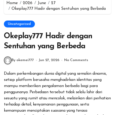
Home
2026
June
27
Okeplay777 Hadir dengan Sentuhan yang Berbeda
Uncategorized
Okeplay777 Hadir dengan
Sentuhan yang Berbeda
By okemei777
Jun 27, 2026
No Comments
Dalam perkembangan dunia digital yang semakin dinamis,
setiap platform berusaha menghadirkan identitas yang
mampu memberikan pengalaman berbeda bagi para
penggunanya. Perbedaan tersebut tidak selalu lahir dari
sesuatu yang rumit atau mencolok, melainkan dari perhatian
terhadap detail, kenyamanan penggunaan, serta
kemampuan menciptakan suasana yang terasa