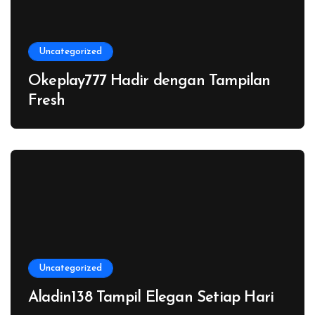
Uncategorized
Okeplay777 Hadir dengan Tampilan
Fresh
Uncategorized
Aladin138 Tampil Elegan Setiap Hari