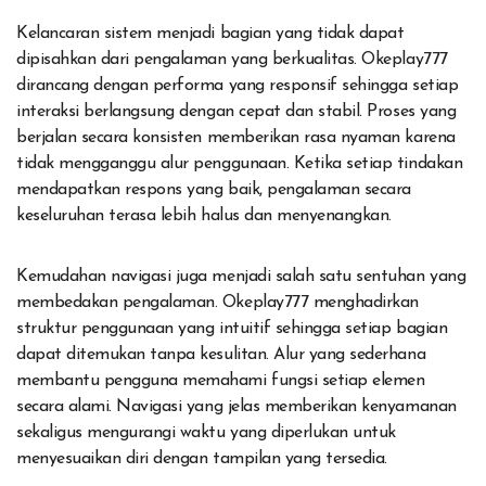
Kelancaran sistem menjadi bagian yang tidak dapat
dipisahkan dari pengalaman yang berkualitas. Okeplay777
dirancang dengan performa yang responsif sehingga setiap
interaksi berlangsung dengan cepat dan stabil. Proses yang
berjalan secara konsisten memberikan rasa nyaman karena
tidak mengganggu alur penggunaan. Ketika setiap tindakan
mendapatkan respons yang baik, pengalaman secara
keseluruhan terasa lebih halus dan menyenangkan.
Kemudahan navigasi juga menjadi salah satu sentuhan yang
membedakan pengalaman. Okeplay777 menghadirkan
struktur penggunaan yang intuitif sehingga setiap bagian
dapat ditemukan tanpa kesulitan. Alur yang sederhana
membantu pengguna memahami fungsi setiap elemen
secara alami. Navigasi yang jelas memberikan kenyamanan
sekaligus mengurangi waktu yang diperlukan untuk
menyesuaikan diri dengan tampilan yang tersedia.