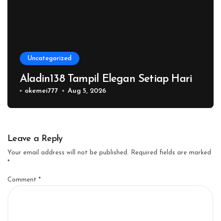
Uncategorized
Aladin138 Tampil Elegan Setiap Hari
okemei777
Aug 5, 2026
Leave a Reply
Your email address will not be published.
Required fields are marked
*
Comment
*