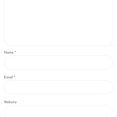
Name
*
Email
*
Website