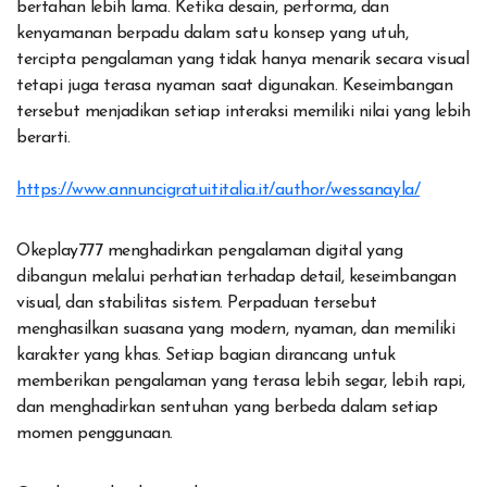
bertahan lebih lama. Ketika desain, performa, dan
kenyamanan berpadu dalam satu konsep yang utuh,
tercipta pengalaman yang tidak hanya menarik secara visual
tetapi juga terasa nyaman saat digunakan. Keseimbangan
tersebut menjadikan setiap interaksi memiliki nilai yang lebih
berarti.
https://www.annuncigratuititalia.it/author/wessanayla/
Okeplay777 menghadirkan pengalaman digital yang
dibangun melalui perhatian terhadap detail, keseimbangan
visual, dan stabilitas sistem. Perpaduan tersebut
menghasilkan suasana yang modern, nyaman, dan memiliki
karakter yang khas. Setiap bagian dirancang untuk
memberikan pengalaman yang terasa lebih segar, lebih rapi,
dan menghadirkan sentuhan yang berbeda dalam setiap
momen penggunaan.