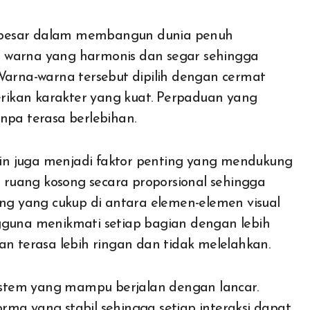
 besar dalam membangun dunia penuh
i warna yang harmonis dan segar sehingga
rna-warna tersebut dipilih dengan cermat
ikan karakter yang kuat. Perpaduan yang
npa terasa berlebihan.
in juga menjadi faktor penting yang mendukung
ruang kosong secara proporsional sehingga
ang yang cukup di antara elemen-elemen visual
una menikmati setiap bagian dengan lebih
terasa lebih ringan dan tidak melelahkan.
stem yang mampu berjalan dengan lancar.
rma yang stabil sehingga setiap interaksi dapat