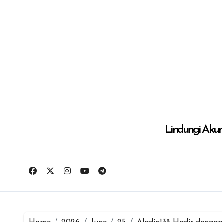
Skip
to
content
Lindungi Akun