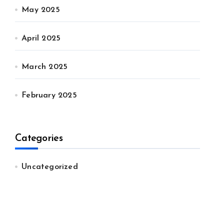
May 2025
April 2025
March 2025
February 2025
Categories
Uncategorized