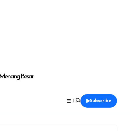
g Menang Besar
Subscribe