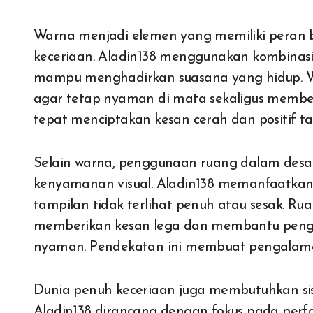
Warna menjadi elemen yang memiliki peran
keceriaan. Aladin138 menggunakan kombinas
mampu menghadirkan suasana yang hidup. Wa
agar tetap nyaman di mata sekaligus member
tepat menciptakan kesan cerah dan positif ta
Selain warna, penggunaan ruang dalam desa
kenyamanan visual. Aladin138 memanfaatkan 
tampilan tidak terlihat penuh atau sesak. Ru
memberikan kesan lega dan membantu pengg
nyaman. Pendekatan ini membuat pengalaman 
Dunia penuh keceriaan juga membutuhkan si
Aladin138 dirancang dengan fokus pada perfo