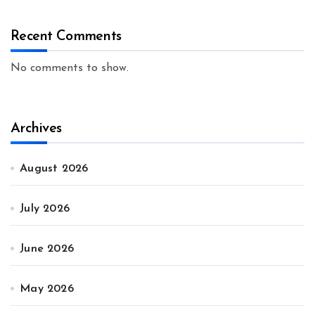
Recent Comments
No comments to show.
Archives
August 2026
July 2026
June 2026
May 2026