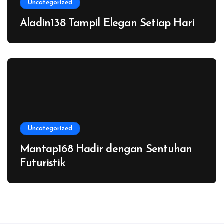
Uncategorized
Aladin138 Tampil Elegan Setiap Hari
Uncategorized
Mantap168 Hadir dengan Sentuhan
Futuristik