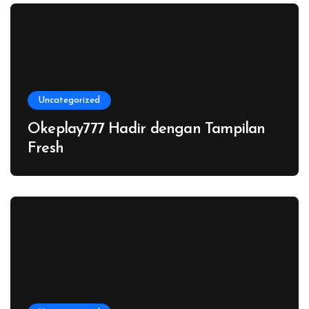
Uncategorized
Okeplay777 Hadir dengan Tampilan
Fresh