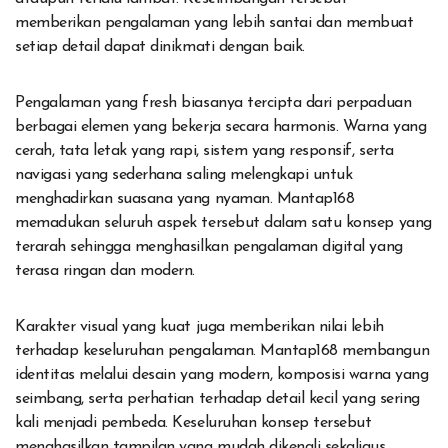
memberikan pengalaman yang lebih santai dan membuat
setiap detail dapat dinikmati dengan baik.
Pengalaman yang fresh biasanya tercipta dari perpaduan
berbagai elemen yang bekerja secara harmonis. Warna yang
cerah, tata letak yang rapi, sistem yang responsif, serta
navigasi yang sederhana saling melengkapi untuk
menghadirkan suasana yang nyaman. Mantap168
memadukan seluruh aspek tersebut dalam satu konsep yang
terarah sehingga menghasilkan pengalaman digital yang
terasa ringan dan modern.
Karakter visual yang kuat juga memberikan nilai lebih
terhadap keseluruhan pengalaman. Mantap168 membangun
identitas melalui desain yang modern, komposisi warna yang
seimbang, serta perhatian terhadap detail kecil yang sering
kali menjadi pembeda. Keseluruhan konsep tersebut
menghasilkan tampilan yang mudah dikenali sekaligus