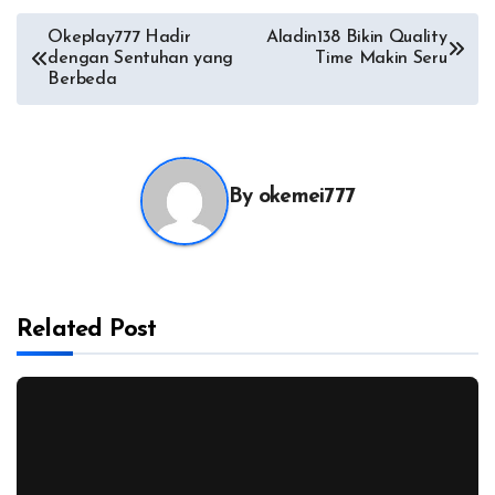
Post
Okeplay777 Hadir
Aladin138 Bikin Quality
dengan Sentuhan yang
Time Makin Seru
navigation
Berbeda
By
okemei777
Related Post