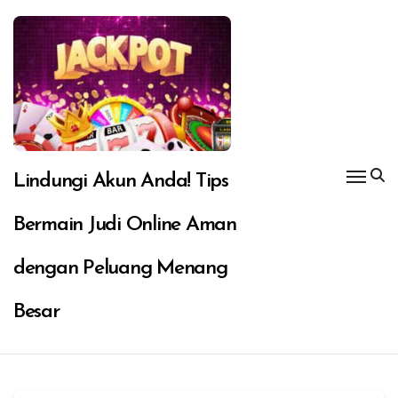
Skip
to
content
Lindungi Akun Anda! Tips
Bermain Judi Online Aman
dengan Peluang Menang
Besar