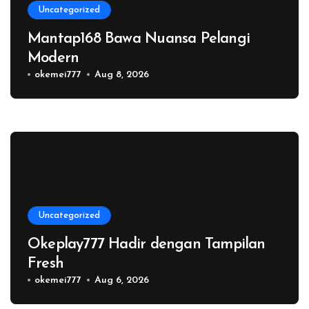
Uncategorized
Mantap168 Bawa Nuansa Pelangi
Modern
okemei777
Aug 8, 2026
Uncategorized
Okeplay777 Hadir dengan Tampilan
Fresh
okemei777
Aug 6, 2026