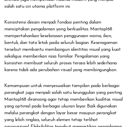
salah satu ciri utama platform ini.
Konsistensi desain menjadi fondasi penting dalam
menciptakan pengalaman yang berkualitas. Mantap168
mempertahankan keselarasan penggunaan warna, ikon,
bentuk, dan tata letak pada seluruh bagian. Keseragaman
tersebut membantu membangun identitas visual yang kuat
sekaligus memberikan rasa familiar. Pengalaman yang
konsisten membuat seluruh proses terasa lebih sederhana
karena tidak ada perubahan visual yang membingungkan.
Kemampuan untuk menyesuaikan tampilan pada berbagai
perangkat juga menjadi salah satu keunggulan yang penting.
Mantap168 dirancang agar tetap memberikan kualitas visual
yang optimal pada berbagai ukuran layar. Baik digunakan
melalui perangkat dengan layar besar maupun perangkat
yang lebih ringkas, seluruh elemen tetap terlihat
proporsional. Fleksibilitas tersebut memastikan pengalaman