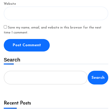
Website
Save my name, email, and website in this browser for the next
time I comment.
Search
Search
Recent Posts