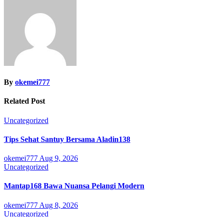
By
okemei777
Related Post
Uncategorized
Tips Sehat Santuy Bersama Aladin138
okemei777
Aug 9, 2026
Uncategorized
Mantap168 Bawa Nuansa Pelangi Modern
okemei777
Aug 8, 2026
Uncategorized