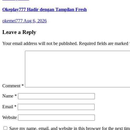
Okeplay777 Hadir dengan Tampilan Fresh
okemei777
Aug 6, 2026
Leave a Reply
Your email address will not be published.
Required fields are marked
Comment
*
Name
*
Email
*
Website
Save my name, email, and website in this browser for the next ti