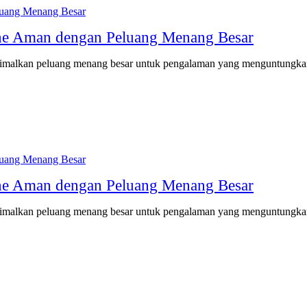
ine Aman dengan Peluang Menang Besar
ksimalkan peluang menang besar untuk pengalaman yang menguntungka
ine Aman dengan Peluang Menang Besar
ksimalkan peluang menang besar untuk pengalaman yang menguntungka