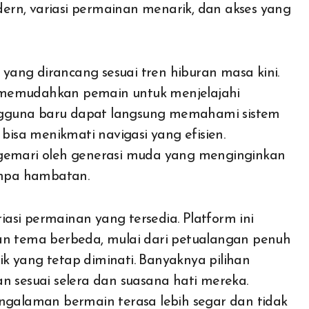
ern, variasi permainan menarik, dan akses yang
ang dirancang sesuai tren hiburan masa kini.
 memudahkan pemain untuk menjelajahi
ngguna baru dapat langsung memahami sistem
isa menikmati navigasi yang efisien.
igemari oleh generasi muda yang menginginkan
npa hambatan.
asi permainan yang tersedia. Platform ini
 tema berbeda, mulai dari petualangan penuh
sik yang tetap diminati. Banyaknya pilihan
sesuai selera dan suasana hati mereka.
engalaman bermain terasa lebih segar dan tidak