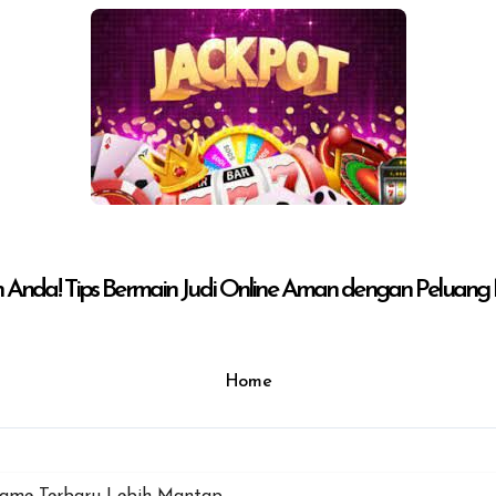
 Anda! Tips Bermain Judi Online Aman dengan Peluan
Home