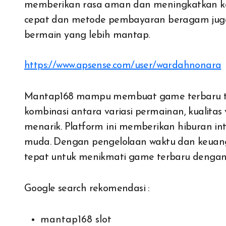
memberikan rasa aman dan meningkatkan ke
cepat dan metode pembayaran beragam jug
bermain yang lebih mantap.
https://www.apsense.com/user/wardahnonara
Mantap168 mampu membuat game terbaru te
kombinasi antara variasi permainan, kualitas
menarik. Platform ini memberikan hiburan inte
muda. Dengan pengelolaan waktu dan keuang
tepat untuk menikmati game terbaru denga
Google search rekomendasi :
mantap168 slot