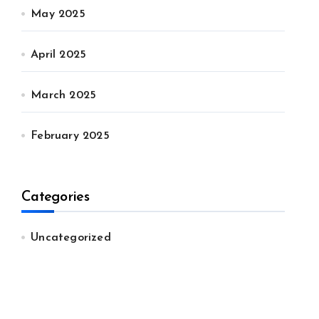
May 2025
April 2025
March 2025
February 2025
Categories
Uncategorized