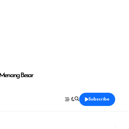
g Menang Besar
Subscribe