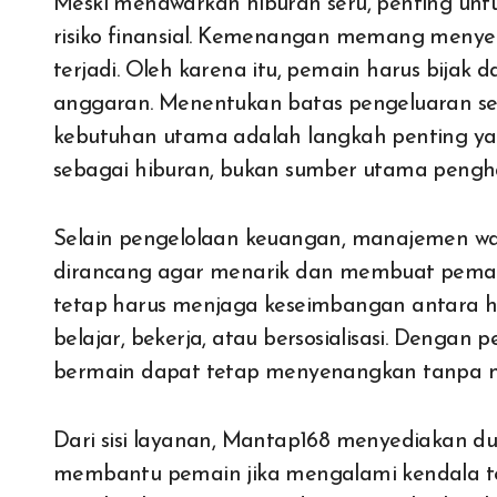
Meski menawarkan hiburan seru, penting unt
risiko finansial. Kemenangan memang menye
terjadi. Oleh karena itu, pemain harus bija
anggaran. Menentukan batas pengeluaran s
kebutuhan utama adalah langkah penting yan
sebagai hiburan, bukan sumber utama pengha
Selain pengelolaan keuangan, manajemen wak
dirancang agar menarik dan membuat pemai
tetap harus menjaga keseimbangan antara hi
belajar, bekerja, atau bersosialisasi. Denga
bermain dapat tetap menyenangkan tanpa me
Dari sisi layanan, Mantap168 menyediakan d
membantu pemain jika mengalami kendala tek