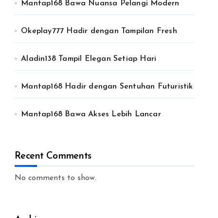
Mantap168 Bawa Nuansa Pelangi Modern
Okeplay777 Hadir dengan Tampilan Fresh
Aladin138 Tampil Elegan Setiap Hari
Mantap168 Hadir dengan Sentuhan Futuristik
Mantap168 Bawa Akses Lebih Lancar
Recent Comments
No comments to show.