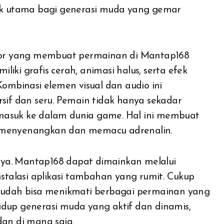
rik utama bagi generasi muda yang gemar
aktor yang membuat permainan di Mantap168
iki grafis cerah, animasi halus, serta efek
mbinasi elemen visual dan audio ini
if dan seru. Pemain tidak hanya sekadar
masuk ke dalam dunia game. Hal ini membuat
h menyenangkan dan memacu adrenalin.
ya. Mantap168 dapat dimainkan melalui
talasi aplikasi tambahan yang rumit. Cukup
n sudah bisa menikmati berbagai permainan yang
 hidup generasi muda yang aktif dan dinamis,
an di mana saja.