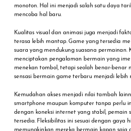
monoton. Hal ini menjadi salah satu daya ta
mencoba hal baru.
Kualitas visual dan animasi juga menjadi f
terasa lebih mantap. Game yang tersedia memil
suara yang mendukung suasana permainan. Ko
menciptakan pengalaman bermain yang imers
menekan tombol, tetapi seolah benar-benar 
sensasi bermain game terbaru menjadi lebi
Kemudahan akses menjadi nilai tambah lainn
smartphone maupun komputer tanpa perlu ins
dengan koneksi internet yang stabil, pemai
tersedia. Fleksibilitas ini sesuai dengan gaya
memungkinkan mereka bermain kapan saja d