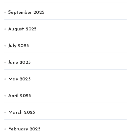
September 2025
August 2025
July 2025
June 2025
May 2025
April 2025
March 2025
February 2025