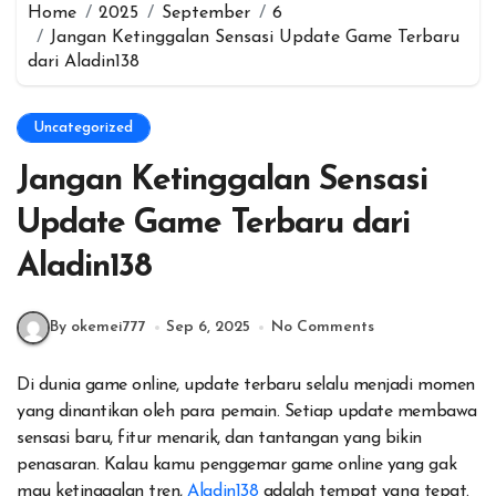
Home
2025
September
6
Jangan Ketinggalan Sensasi Update Game Terbaru
dari Aladin138
Uncategorized
Jangan Ketinggalan Sensasi
Update Game Terbaru dari
Aladin138
By okemei777
Sep 6, 2025
No Comments
Di dunia game online, update terbaru selalu menjadi momen
yang dinantikan oleh para pemain. Setiap update membawa
sensasi baru, fitur menarik, dan tantangan yang bikin
penasaran. Kalau kamu penggemar game online yang gak
mau ketinggalan tren,
Aladin138
adalah tempat yang tepat.