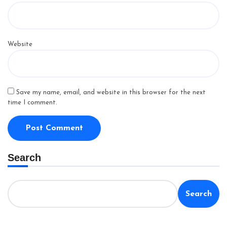
Website
Save my name, email, and website in this browser for the next
time I comment.
Search
Search