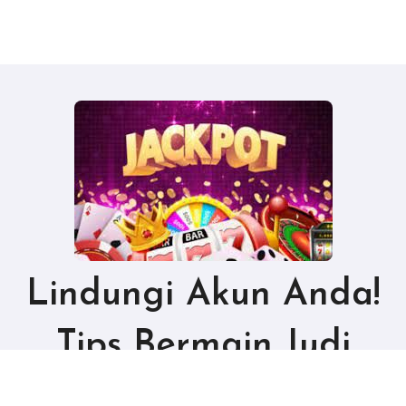
Lindungi Akun Anda!
Tips Bermain Judi
Online Aman dengan