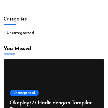
Categories
Uncategorized
You Missed
Uncategorized
Okeplay777 Hadir dengan Tampilan