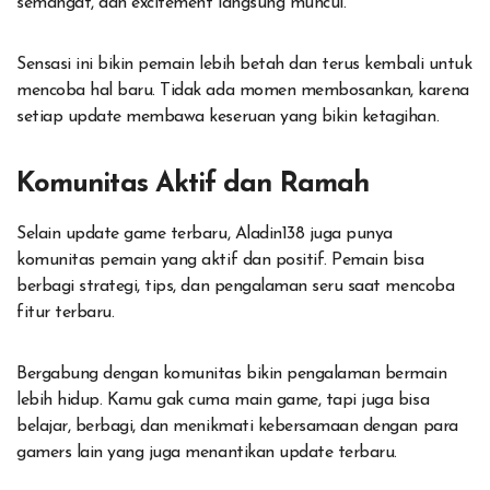
semangat, dan excitement langsung muncul.
Sensasi ini bikin pemain lebih betah dan terus kembali untuk
mencoba hal baru. Tidak ada momen membosankan, karena
setiap update membawa keseruan yang bikin ketagihan.
Komunitas Aktif dan Ramah
Selain update game terbaru, Aladin138 juga punya
komunitas pemain yang aktif dan positif. Pemain bisa
berbagi strategi, tips, dan pengalaman seru saat mencoba
fitur terbaru.
Bergabung dengan komunitas bikin pengalaman bermain
lebih hidup. Kamu gak cuma main game, tapi juga bisa
belajar, berbagi, dan menikmati kebersamaan dengan para
gamers lain yang juga menantikan update terbaru.