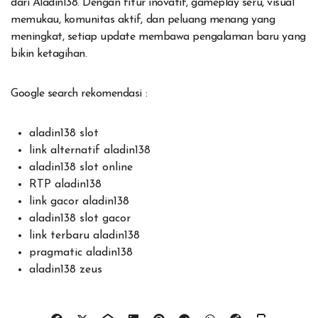
dari Aladin138. Dengan fitur inovatif, gameplay seru, visual
memukau, komunitas aktif, dan peluang menang yang
meningkat, setiap update membawa pengalaman baru yang
bikin ketagihan.
Google search rekomendasi :
aladin138 slot
link alternatif aladin138
aladin138 slot online
RTP aladin138
link gacor aladin138
aladin138 slot gacor
link terbaru aladin138
pragmatic aladin138
aladin138 zeus