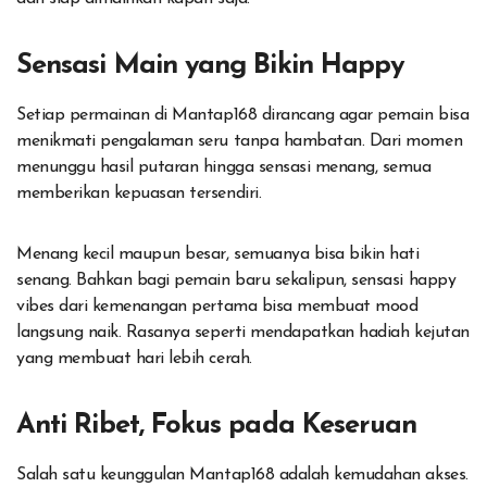
Sensasi Main yang Bikin Happy
Setiap permainan di Mantap168 dirancang agar pemain bisa
menikmati pengalaman seru tanpa hambatan. Dari momen
menunggu hasil putaran hingga sensasi menang, semua
memberikan kepuasan tersendiri.
Menang kecil maupun besar, semuanya bisa bikin hati
senang. Bahkan bagi pemain baru sekalipun, sensasi happy
vibes dari kemenangan pertama bisa membuat mood
langsung naik. Rasanya seperti mendapatkan hadiah kejutan
yang membuat hari lebih cerah.
Anti Ribet, Fokus pada Keseruan
Salah satu keunggulan Mantap168 adalah kemudahan akses.