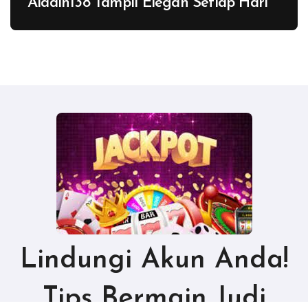
Aladin138 Tampil Elegan Setiap Hari
Lindungi Akun Anda!
Tips Bermain Judi