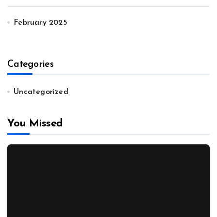
February 2025
Categories
Uncategorized
You Missed