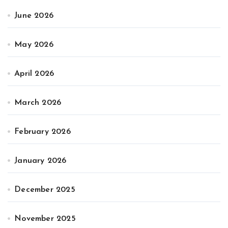
June 2026
May 2026
April 2026
March 2026
February 2026
January 2026
December 2025
November 2025