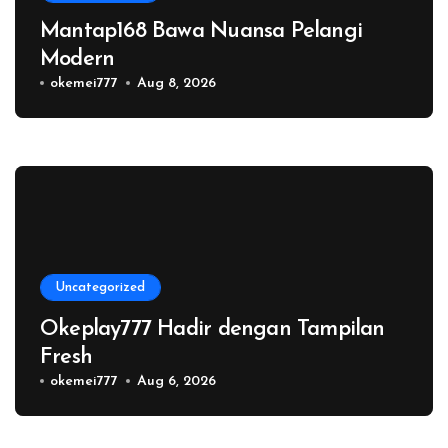
Mantap168 Bawa Nuansa Pelangi
Modern
okemei777
Aug 8, 2026
Uncategorized
Okeplay777 Hadir dengan Tampilan
Fresh
okemei777
Aug 6, 2026