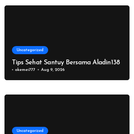
Uncategorized
Tips Sehat Santuy Bersama Aladin138
okemei777
Aug 9, 2026
Uncategorized