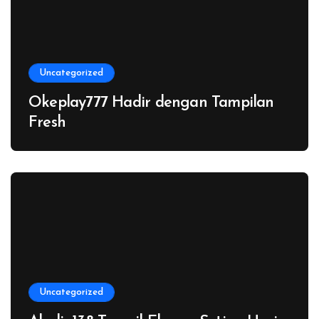
Uncategorized
Okeplay777 Hadir dengan Tampilan
Fresh
Uncategorized