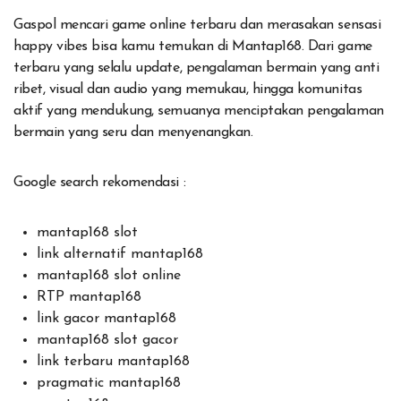
Gaspol mencari game online terbaru dan merasakan sensasi
happy vibes bisa kamu temukan di Mantap168. Dari game
terbaru yang selalu update, pengalaman bermain yang anti
ribet, visual dan audio yang memukau, hingga komunitas
aktif yang mendukung, semuanya menciptakan pengalaman
bermain yang seru dan menyenangkan.
Google search rekomendasi :
mantap168 slot
link alternatif mantap168
mantap168 slot online
RTP mantap168
link gacor mantap168
mantap168 slot gacor
link terbaru mantap168
pragmatic mantap168