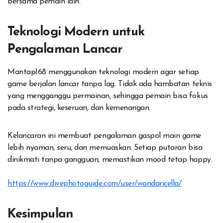
bersama pemain lain.
Teknologi Modern untuk
Pengalaman Lancar
Mantap168 menggunakan teknologi modern agar setiap
game berjalan lancar tanpa lag. Tidak ada hambatan teknis
yang mengganggu permainan, sehingga pemain bisa fokus
pada strategi, keseruan, dan kemenangan.
Kelancaran ini membuat pengalaman gaspol main game
lebih nyaman, seru, dan memuaskan. Setiap putaran bisa
dinikmati tanpa gangguan, memastikan mood tetap happy.
https://www.divephotoguide.com/user/wandaricella/
Kesimpulan