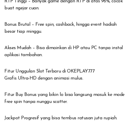
RTP Tinggi – Banyak game dengan RTP di atas 96%, cocok
buat ngejar cuan.
Bonus Brutal – Free spin, cashback, hingga event hadiah
besar tiap minggu.
Akses Mudah – Bisa dimainkan di HP atau PC tanpa instal
aplikasi tambahan.
Fitur Unggulan Slot Terbaru di OKEPLAY777
Grafis Ultra-HD dengan animasi mulus.
Fitur Buy Bonus yang bikin lo bisa langsung masuk ke mode
free spin tanpa nunggu scatter.
Jackpot Progresif yang bisa tembus ratusan juta rupiah.