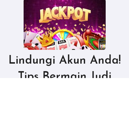
Lindungi Akun Anda!
Tips Bermain Judi
Online Aman dengan
Peluang Menang
Besar