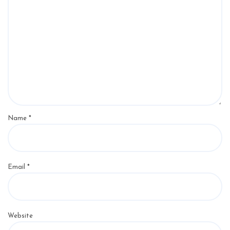
Name
*
Email
*
Website