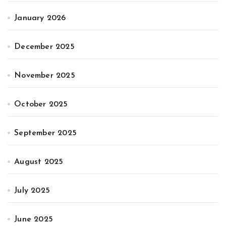
January 2026
December 2025
November 2025
October 2025
September 2025
August 2025
July 2025
June 2025