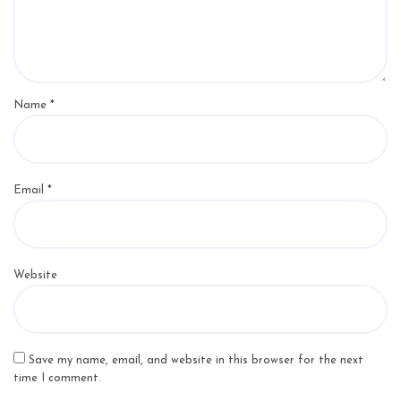
Name
*
Email
*
Website
Save my name, email, and website in this browser for the next
time I comment.