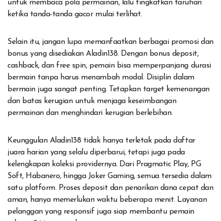
untuk membaca pola permainan, lalu tingkatkan taruhan
ketika tanda-tanda gacor mulai terlihat.
Selain itu, jangan lupa memanfaatkan berbagai promosi dan
bonus yang disediakan Aladin138. Dengan bonus deposit,
cashback, dan free spin, pemain bisa memperpanjang durasi
bermain tanpa harus menambah modal. Disiplin dalam
bermain juga sangat penting. Tetapkan target kemenangan
dan batas kerugian untuk menjaga keseimbangan
permainan dan menghindari kerugian berlebihan.
Keunggulan Aladin138 tidak hanya terletak pada daftar
juara harian yang selalu diperbarui, tetapi juga pada
kelengkapan koleksi providernya. Dari Pragmatic Play, PG
Soft, Habanero, hingga Joker Gaming, semua tersedia dalam
satu platform. Proses deposit dan penarikan dana cepat dan
aman, hanya memerlukan waktu beberapa menit. Layanan
pelanggan yang responsif juga siap membantu pemain