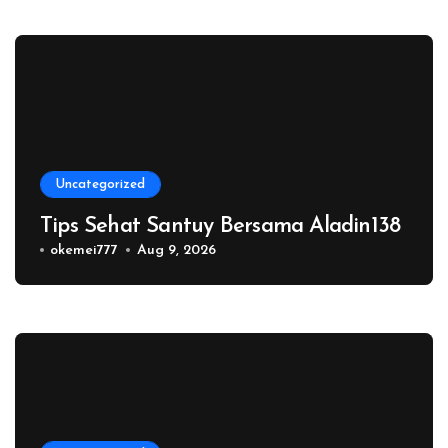
Uncategorized
Tips Sehat Santuy Bersama Aladin138
okemei777
Aug 9, 2026