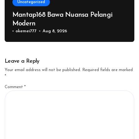
Uncategorized
Mantap168 Bawa Nuansa Pelangi
Modern
okemei777
Aug 8, 2026
Leave a Reply
Your email address will not be published.
Required fields are marked
*
Comment
*