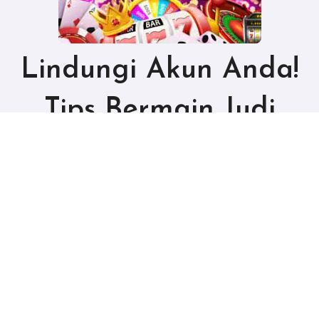
Lindungi Akun Anda!
Tips Bermain Judi
Online Aman dengan
Peluang Menang
Besar