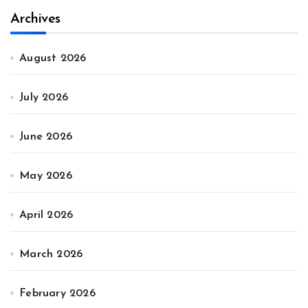
Archives
August 2026
July 2026
June 2026
May 2026
April 2026
March 2026
February 2026