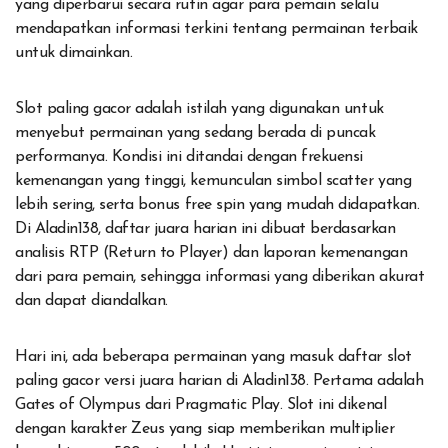
yang diperbarui secara rutin agar para pemain selalu
mendapatkan informasi terkini tentang permainan terbaik
untuk dimainkan.
Slot paling gacor adalah istilah yang digunakan untuk
menyebut permainan yang sedang berada di puncak
performanya. Kondisi ini ditandai dengan frekuensi
kemenangan yang tinggi, kemunculan simbol scatter yang
lebih sering, serta bonus free spin yang mudah didapatkan.
Di Aladin138, daftar juara harian ini dibuat berdasarkan
analisis RTP (Return to Player) dan laporan kemenangan
dari para pemain, sehingga informasi yang diberikan akurat
dan dapat diandalkan.
Hari ini, ada beberapa permainan yang masuk daftar slot
paling gacor versi juara harian di Aladin138. Pertama adalah
Gates of Olympus dari Pragmatic Play. Slot ini dikenal
dengan karakter Zeus yang siap memberikan multiplier