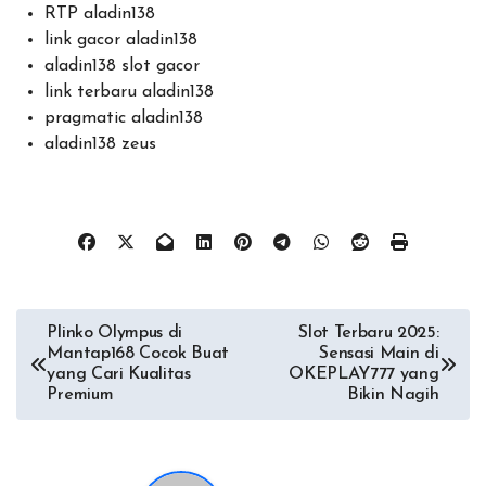
RTP aladin138
link gacor aladin138
aladin138 slot gacor
link terbaru aladin138
pragmatic aladin138
aladin138 zeus
Post
Plinko Olympus di
Slot Terbaru 2025:
Mantap168 Cocok Buat
Sensasi Main di
navigation
yang Cari Kualitas
OKEPLAY777 yang
Premium
Bikin Nagih