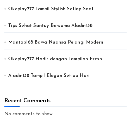
Okeplay777 Tampil Stylish Setiap Saat
Tips Sehat Santuy Bersama Aladin138
Mantap168 Bawa Nuansa Pelangi Modern
Okeplay777 Hadir dengan Tampilan Fresh
Aladin138 Tampil Elegan Setiap Hari
Recent Comments
No comments to show.