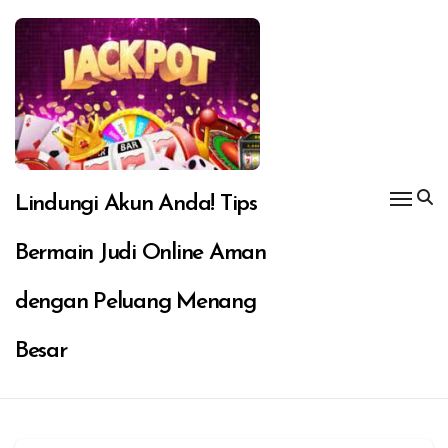
Skip
to
content
Lindungi Akun Anda! Tips
Bermain Judi Online Aman
dengan Peluang Menang
Besar