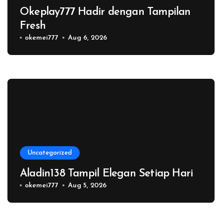
Okeplay777 Hadir dengan Tampilan
Fresh
okemei777
Aug 6, 2026
Uncategorized
Aladin138 Tampil Elegan Setiap Hari
okemei777
Aug 5, 2026