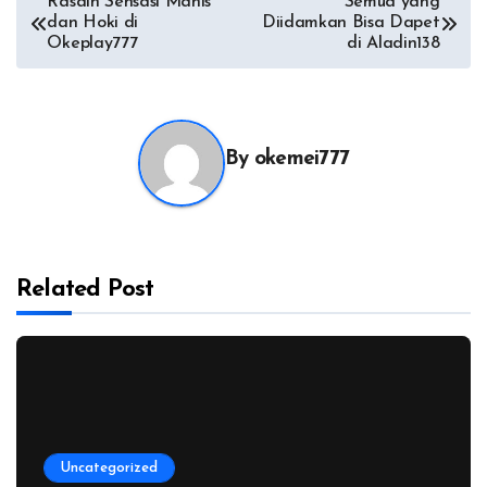
Rasain Sensasi Manis
Semua yang
dan Hoki di
Diidamkan Bisa Dapet
navigation
Okeplay777
di Aladin138
By
okemei777
Related Post
Uncategorized