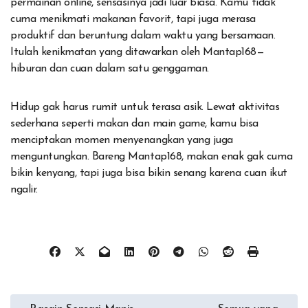
permainan online, sensasinya jadi luar biasa. Kamu tidak
cuma menikmati makanan favorit, tapi juga merasa
produktif dan beruntung dalam waktu yang bersamaan.
Itulah kenikmatan yang ditawarkan oleh Mantap168—
hiburan dan cuan dalam satu genggaman.
Hidup gak harus rumit untuk terasa asik. Lewat aktivitas
sederhana seperti makan dan main game, kamu bisa
menciptakan momen menyenangkan yang juga
menguntungkan. Bareng Mantap168, makan enak gak cuma
bikin kenyang, tapi juga bisa bikin senang karena cuan ikut
ngalir.
Post