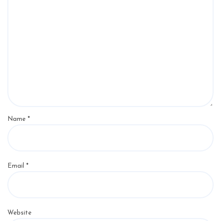
Name
*
Email
*
Website