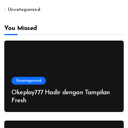
Uncategorized
You Missed
Uncategorized
Okeplay777 Hadir dengan Tampilan
Fresh