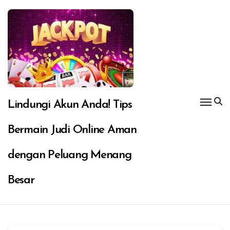
Skip
to
content
Lindungi Akun Anda! Tips
Bermain Judi Online Aman
dengan Peluang Menang
Besar