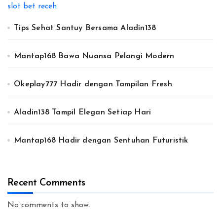
slot bet receh
Tips Sehat Santuy Bersama Aladin138
Mantap168 Bawa Nuansa Pelangi Modern
Okeplay777 Hadir dengan Tampilan Fresh
Aladin138 Tampil Elegan Setiap Hari
Mantap168 Hadir dengan Sentuhan Futuristik
Recent Comments
No comments to show.