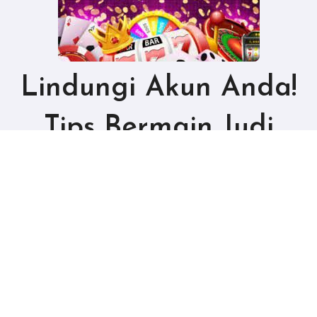
Lindungi Akun Anda!
Tips Bermain Judi
Online Aman dengan
Peluang Menang
Besar