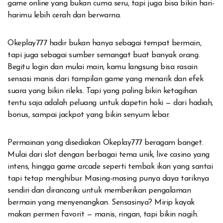
game online yang bukan cuma seru, tapi juga bisa bikin hari-
harimu lebih cerah dan berwarna.
Okeplay777 hadir bukan hanya sebagai tempat bermain,
tapi juga sebagai sumber semangat buat banyak orang.
Begitu login dan mulai main, kamu langsung bisa rasain
sensasi manis dari tampilan game yang menarik dan efek
suara yang bikin rileks. Tapi yang paling bikin ketagihan
tentu saja adalah peluang untuk dapetin hoki — dari hadiah,
bonus, sampai jackpot yang bikin senyum lebar.
Permainan yang disediakan Okeplay777 beragam banget.
Mulai dari slot dengan berbagai tema unik, live casino yang
intens, hingga game arcade seperti tembak ikan yang santai
tapi tetap menghibur. Masing-masing punya daya tariknya
sendiri dan dirancang untuk memberikan pengalaman
bermain yang menyenangkan. Sensasinya? Mirip kayak
makan permen favorit — manis, ringan, tapi bikin nagih.