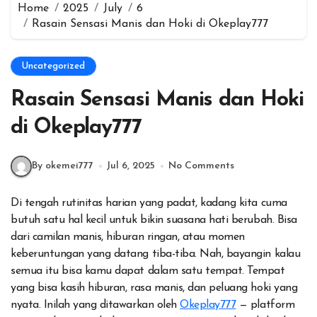
Home
2025
July
6
Rasain Sensasi Manis dan Hoki di Okeplay777
Uncategorized
Rasain Sensasi Manis dan Hoki
di Okeplay777
By okemei777
Jul 6, 2025
No Comments
Di tengah rutinitas harian yang padat, kadang kita cuma
butuh satu hal kecil untuk bikin suasana hati berubah. Bisa
dari camilan manis, hiburan ringan, atau momen
keberuntungan yang datang tiba-tiba. Nah, bayangin kalau
semua itu bisa kamu dapat dalam satu tempat. Tempat
yang bisa kasih hiburan, rasa manis, dan peluang hoki yang
nyata. Inilah yang ditawarkan oleh
Okeplay777
— platform