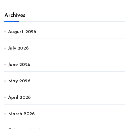
Archives
August 2026
July 2026
June 2026
May 2026
April 2026
March 2026