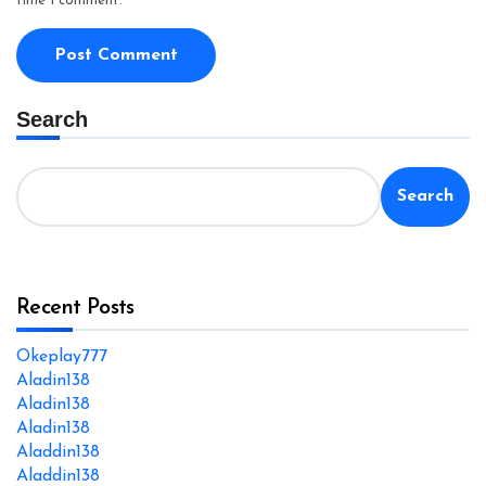
time I comment.
Search
Search
Recent Posts
Okeplay777
Aladin138
Aladin138
Aladin138
Aladdin138
Aladdin138