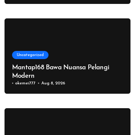
Uncategorized
Mantap168 Bawa Nuansa Pelangi
Modern
okemei777
Aug 8, 2026