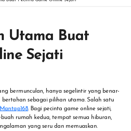
a Buat Pecinta Game Online Sejati
an Utama Buat
ine Sejati
 bertahan sebagai pilihan utama. Salah satu
Mantap168
. Bagi pecinta game online sejati,
ebuah rumah kedua, tempat semua hiburan,
pengalaman yang seru dan memuaskan.