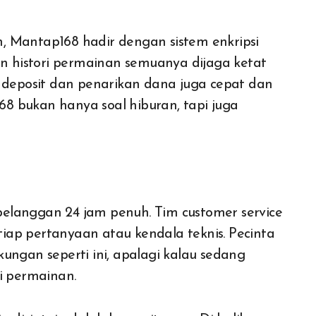
, Mantap168 hadir dengan sistem enkripsi
an histori permainan semuanya dijaga ketat
s deposit dan penarikan dana juga cepat dan
8 bukan hanya soal hiburan, tapi juga
elanggan 24 jam penuh. Tim customer service
ap pertanyaan atau kendala teknis. Pecinta
ungan seperti ini, apalagi kalau sedang
 permainan.