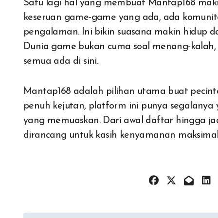
Satu lagi hal yang membuat Mantap168 makin 
keseruan game-game yang ada, ada komunitas a
pengalaman. Ini bikin suasana makin hidup 
Dunia game bukan cuma soal menang-kalah, ta
semua ada di sini.
Mantap168 adalah pilihan utama buat pecinta
penuh kejutan, platform ini punya segalany
yang memuaskan. Dari awal daftar hingga jad
dirancang untuk kasih kenyamanan maksimal