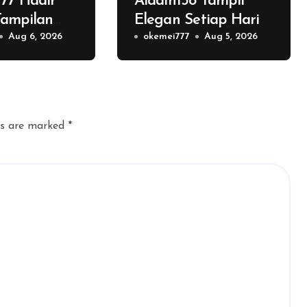
77 Hadir
Aladin138 Tampil
ampilan
Elegan Setiap Hari
Aug 6, 2026
okemei777
Aug 5, 2026
ds are marked
*