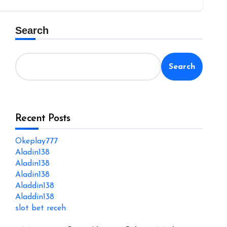
Search
Search
Recent Posts
Okeplay777
Aladin138
Aladin138
Aladin138
Aladdin138
Aladdin138
slot bet receh