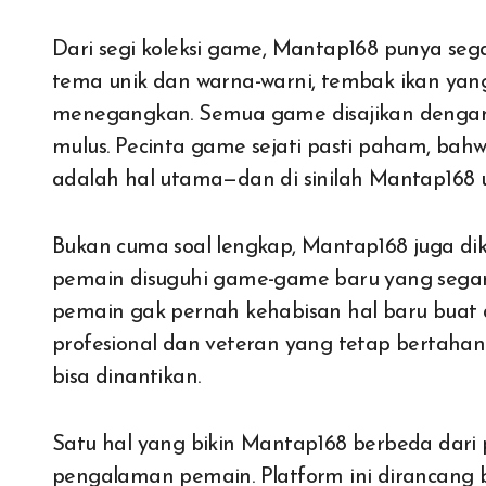
Dari segi koleksi game, Mantap168 punya sega
tema unik dan warna-warni, tembak ikan yang
menegangkan. Semua game disajikan dengan k
mulus. Pecinta game sejati pasti paham, bah
adalah hal utama—dan di sinilah Mantap168 
Bukan cuma soal lengkap, Mantap168 juga dik
pemain disuguhi game-game baru yang segar,
pemain gak pernah kehabisan hal baru buat d
profesional dan veteran yang tetap bertahan 
bisa dinantikan.
Satu hal yang bikin Mantap168 berbeda dari
pengalaman pemain. Platform ini dirancan