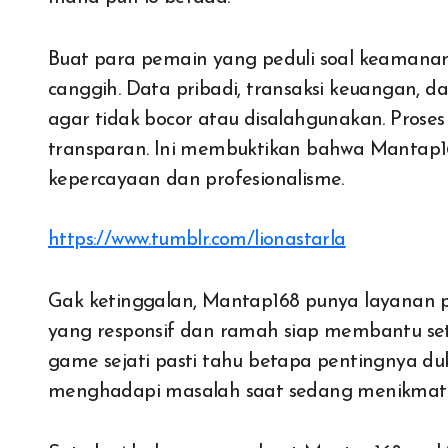
Buat para pemain yang peduli soal keamanan
canggih. Data pribadi, transaksi keuangan, d
agar tidak bocor atau disalahgunakan. Prose
transparan. Ini membuktikan bahwa Mantap16
kepercayaan dan profesionalisme.
https://www.tumblr.com/lionastarla
Gak ketinggalan, Mantap168 punya layanan p
yang responsif dan ramah siap membantu seti
game sejati pasti tahu betapa pentingnya duk
menghadapi masalah saat sedang menikmati