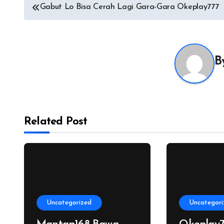
Post
Gabut Lo Bisa Cerah Lagi Gara-Gara Okeplay777
navigation
B
Related Post
Uncategorized
Uncategori