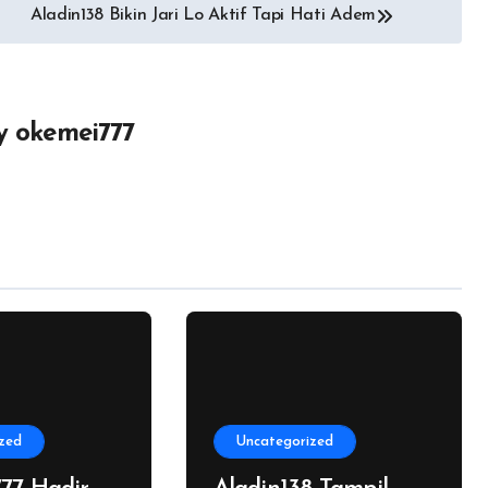
Aladin138 Bikin Jari Lo Aktif Tapi Hati Adem
y
okemei777
zed
Uncategorized