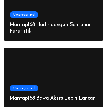
Uncategorized
Mantap168 Hadir dengan Sentuhan
Futuristik
Uncategorized
Mantap168 Bawa Akses Lebih Lancar