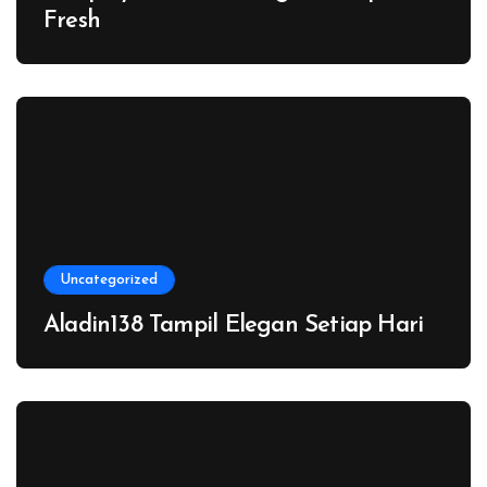
Fresh
Uncategorized
Aladin138 Tampil Elegan Setiap Hari