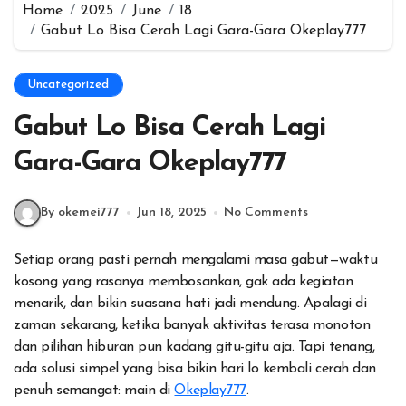
Home
2025
June
18
Gabut Lo Bisa Cerah Lagi Gara-Gara Okeplay777
Uncategorized
Gabut Lo Bisa Cerah Lagi
Gara-Gara Okeplay777
By okemei777
Jun 18, 2025
No Comments
Setiap orang pasti pernah mengalami masa gabut—waktu
kosong yang rasanya membosankan, gak ada kegiatan
menarik, dan bikin suasana hati jadi mendung. Apalagi di
zaman sekarang, ketika banyak aktivitas terasa monoton
dan pilihan hiburan pun kadang gitu-gitu aja. Tapi tenang,
ada solusi simpel yang bisa bikin hari lo kembali cerah dan
penuh semangat: main di
Okeplay777
.