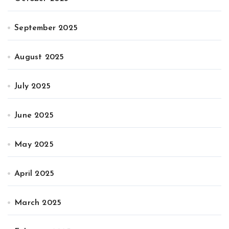
September 2025
August 2025
July 2025
June 2025
May 2025
April 2025
March 2025