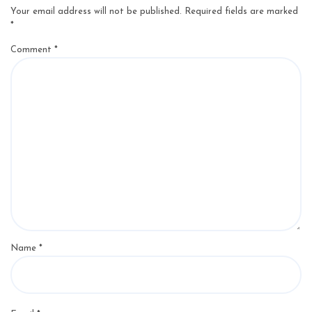
Your email address will not be published.
Required fields are marked
*
Comment
*
Name
*