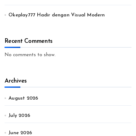
Okeplay777 Hadir dengan Visual Modern
Recent Comments
No comments to show.
Archives
August 2026
July 2026
June 2026