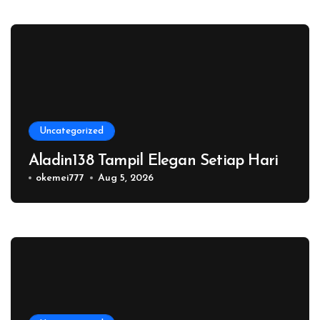
Uncategorized
Aladin138 Tampil Elegan Setiap Hari
okemei777
Aug 5, 2026