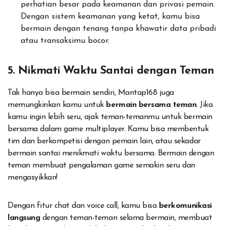
perhatian besar pada keamanan dan privasi pemain.
Dengan sistem keamanan yang ketat, kamu bisa
bermain dengan tenang tanpa khawatir data pribadi
atau transaksimu bocor.
5. Nikmati Waktu Santai dengan Teman
Tak hanya bisa bermain sendiri, Mantap168 juga
memungkinkan kamu untuk
bermain bersama teman
. Jika
kamu ingin lebih seru, ajak teman-temanmu untuk bermain
bersama dalam game multiplayer. Kamu bisa membentuk
tim dan berkompetisi dengan pemain lain, atau sekadar
bermain santai menikmati waktu bersama. Bermain dengan
teman membuat pengalaman game semakin seru dan
mengasyikkan!
Dengan fitur chat dan voice call, kamu bisa
berkomunikasi
langsung
dengan teman-teman selama bermain, membuat