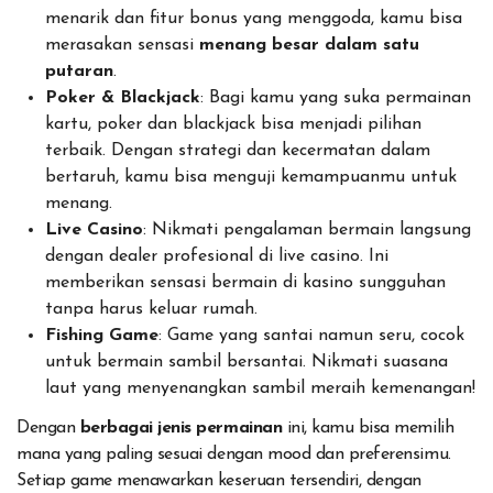
menarik dan fitur bonus yang menggoda, kamu bisa
merasakan sensasi
menang besar dalam satu
putaran
.
Poker & Blackjack
: Bagi kamu yang suka permainan
kartu, poker dan blackjack bisa menjadi pilihan
terbaik. Dengan strategi dan kecermatan dalam
bertaruh, kamu bisa menguji kemampuanmu untuk
menang.
Live Casino
: Nikmati pengalaman bermain langsung
dengan dealer profesional di live casino. Ini
memberikan sensasi bermain di kasino sungguhan
tanpa harus keluar rumah.
Fishing Game
: Game yang santai namun seru, cocok
untuk bermain sambil bersantai. Nikmati suasana
laut yang menyenangkan sambil meraih kemenangan!
Dengan
berbagai jenis permainan
ini, kamu bisa memilih
mana yang paling sesuai dengan mood dan preferensimu.
Setiap game menawarkan keseruan tersendiri, dengan