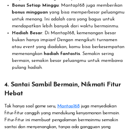
Bonus Setiap Minggu
: Mantap168 juga memberikan
bonus mingguan
yang bisa memperbesar peluangmu
untuk menang. Ini adalah cara yang bagus untuk
mendapatkan lebih banyak dari waktu bermainmu.
Hadiah Besar
: Di Mantap168, kemenangan besar
bukan hanya impian! Dengan mengikuti turnamen
atau event yang diadakan, kamu bisa berkesempatan
memenangkan
hadiah fantastis
. Semakin sering
bermain, semakin besar peluangmu untuk membawa
pulang hadiah.
4. Santai Sambil Bermain, Nikmati Fitur
Hebat
Tak hanya soal game seru,
Mantap168
juga menyediakan
fitur-fitur canggih yang mendukung kenyamanan bermain.
Fitur-fitur ini membuat pengalaman bermainmu semakin
santai dan menyenangkan, tanpa ada gangguan yang