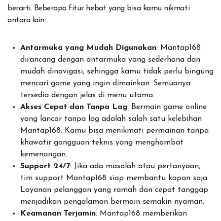
berarti. Beberapa fitur hebat yang bisa kamu nikmati
antara lain:
Antarmuka yang Mudah Digunakan
: Mantap168
dirancang dengan antarmuka yang sederhana dan
mudah dinavigasi, sehingga kamu tidak perlu bingung
mencari game yang ingin dimainkan. Semuanya
tersedia dengan jelas di menu utama.
Akses Cepat dan Tanpa Lag
: Bermain game online
yang lancar tanpa lag adalah salah satu kelebihan
Mantap168. Kamu bisa menikmati permainan tanpa
khawatir gangguan teknis yang menghambat
kemenangan.
Support 24/7
: Jika ada masalah atau pertanyaan,
tim support Mantap168 siap membantu kapan saja.
Layanan pelanggan yang ramah dan cepat tanggap
menjadikan pengalaman bermain semakin nyaman.
Keamanan Terjamin
: Mantap168 memberikan