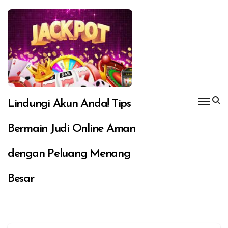
Skip
to
content
Lindungi Akun Anda! Tips
Bermain Judi Online Aman
dengan Peluang Menang
Besar