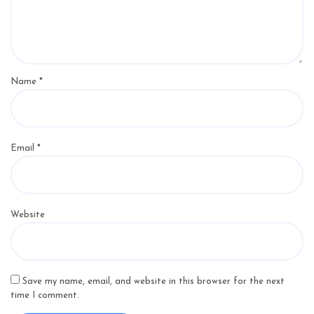
Name
*
Email
*
Website
Save my name, email, and website in this browser for the next
time I comment.