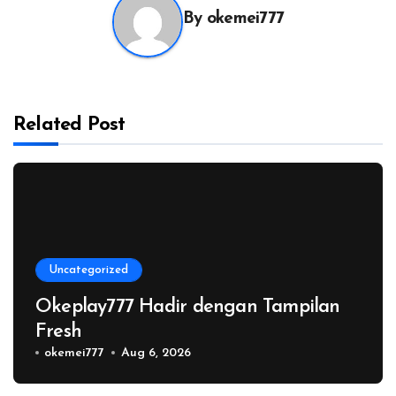
By
okemei777
Related Post
Uncategorized
Okeplay777 Hadir dengan Tampilan
Fresh
okemei777
Aug 6, 2026