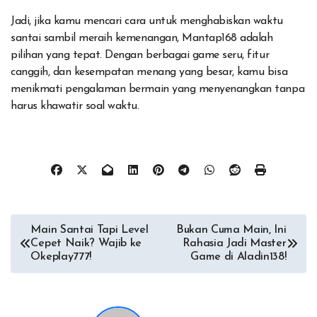
Jadi, jika kamu mencari cara untuk menghabiskan waktu
santai sambil meraih kemenangan, Mantap168 adalah
pilihan yang tepat. Dengan berbagai game seru, fitur
canggih, dan kesempatan menang yang besar, kamu bisa
menikmati pengalaman bermain yang menyenangkan tanpa
harus khawatir soal waktu.
Post
Main Santai Tapi Level
Bukan Cuma Main, Ini
Cepet Naik? Wajib ke
Rahasia Jadi Master
navigation
Okeplay777!
Game di Aladin138!