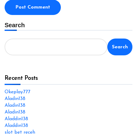
Search
Search
Recent Posts
Okeplay777
Aladin138
Aladin138
Aladin138
Aladdin138
Aladdin138
slot bet receh