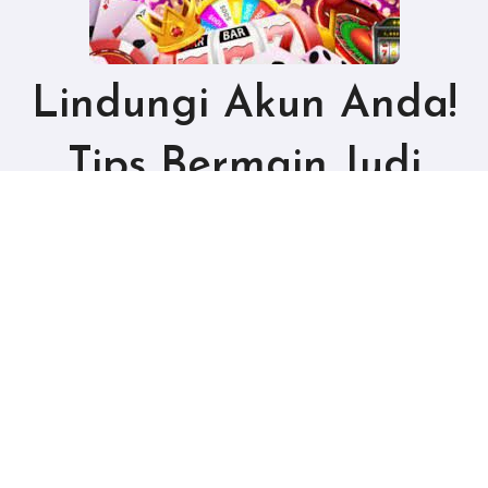
Lindungi Akun Anda!
Tips Bermain Judi
Online Aman dengan
Peluang Menang
Besar