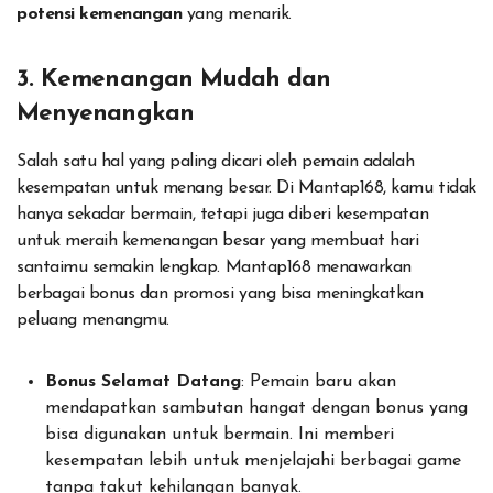
potensi kemenangan
yang menarik.
3. Kemenangan Mudah dan
Menyenangkan
Salah satu hal yang paling dicari oleh pemain adalah
kesempatan untuk menang besar. Di Mantap168, kamu tidak
hanya sekadar bermain, tetapi juga diberi kesempatan
untuk meraih kemenangan besar yang membuat hari
santaimu semakin lengkap. Mantap168 menawarkan
berbagai bonus dan promosi yang bisa meningkatkan
peluang menangmu.
Bonus Selamat Datang
: Pemain baru akan
mendapatkan sambutan hangat dengan bonus yang
bisa digunakan untuk bermain. Ini memberi
kesempatan lebih untuk menjelajahi berbagai game
tanpa takut kehilangan banyak.