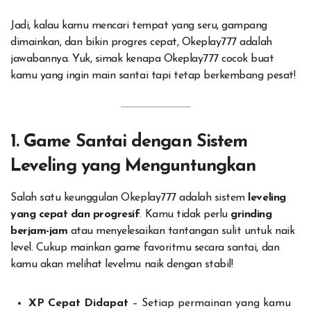
Jadi, kalau kamu mencari tempat yang seru, gampang
dimainkan, dan bikin progres cepat, Okeplay777 adalah
jawabannya. Yuk, simak kenapa Okeplay777 cocok buat
kamu yang ingin main santai tapi tetap berkembang pesat!
1. Game Santai dengan Sistem
Leveling yang Menguntungkan
Salah satu keunggulan Okeplay777 adalah sistem
leveling
yang cepat dan progresif
. Kamu tidak perlu
grinding
berjam-jam
atau menyelesaikan tantangan sulit untuk naik
level. Cukup mainkan game favoritmu secara santai, dan
kamu akan melihat levelmu naik dengan stabil!
XP Cepat Didapat
– Setiap permainan yang kamu