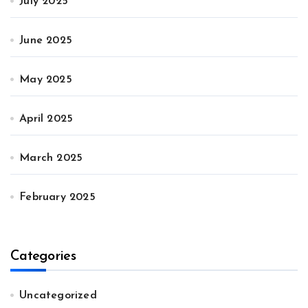
July 2025
June 2025
May 2025
April 2025
March 2025
February 2025
Categories
Uncategorized