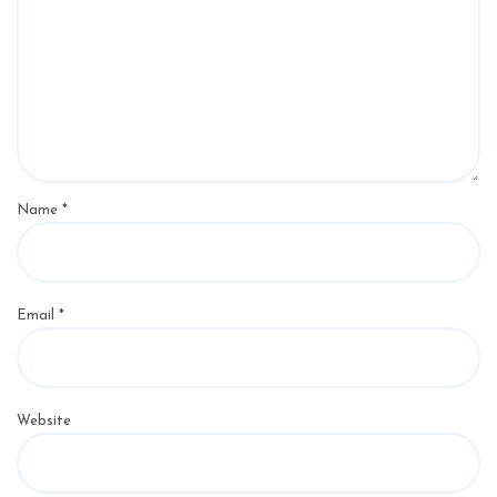
Name
*
Email
*
Website