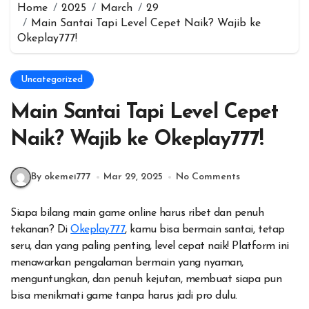
Home
2025
March
29
Main Santai Tapi Level Cepet Naik? Wajib ke
Okeplay777!
Uncategorized
Main Santai Tapi Level Cepet
Naik? Wajib ke Okeplay777!
By okemei777
Mar 29, 2025
No Comments
Siapa bilang main game online harus ribet dan penuh
tekanan? Di
Okeplay777
, kamu bisa bermain santai, tetap
seru, dan yang paling penting, level cepat naik! Platform ini
menawarkan pengalaman bermain yang nyaman,
menguntungkan, dan penuh kejutan, membuat siapa pun
bisa menikmati game tanpa harus jadi pro dulu.