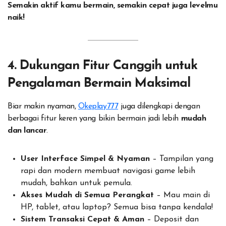
Semakin aktif kamu bermain, semakin cepat juga levelmu
naik!
4. Dukungan Fitur Canggih untuk
Pengalaman Bermain Maksimal
Biar makin nyaman,
Okeplay777
juga dilengkapi dengan
berbagai fitur keren yang bikin bermain jadi lebih
mudah
dan lancar
.
User Interface Simpel & Nyaman
– Tampilan yang
rapi dan modern membuat navigasi game lebih
mudah, bahkan untuk pemula.
Akses Mudah di Semua Perangkat
– Mau main di
HP, tablet, atau laptop? Semua bisa tanpa kendala!
Sistem Transaksi Cepat & Aman
– Deposit dan