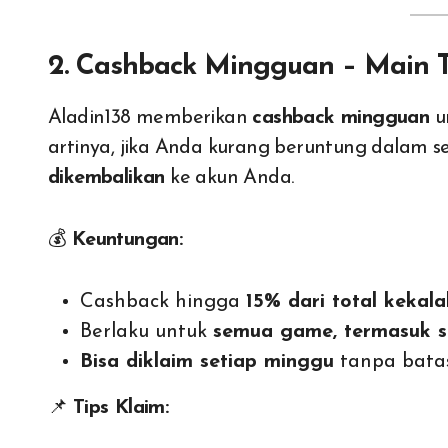
2. Cashback Mingguan – Main T
Aladin138 memberikan
cashback mingguan
un
artinya, jika Anda kurang beruntung dalam 
dikembalikan
ke akun Anda.
💰
Keuntungan:
Cashback hingga
15% dari total kekal
Berlaku untuk
semua game, termasuk sl
Bisa diklaim setiap minggu
tanpa bata
📌
Tips Klaim: