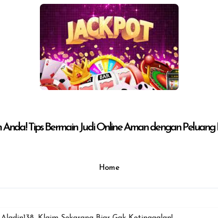
 Anda! Tips Bermain Judi Online Aman dengan Peluan
Home