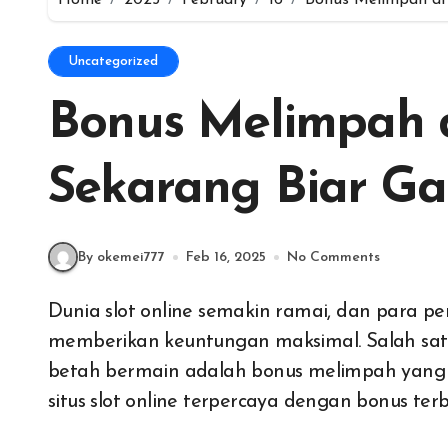
Home
2025
February
16
Bonus Melimpah di 
Uncategorized
Bonus Melimpah d
Sekarang Biar Ga
By okemei777
Feb 16, 2025
No Comments
Dunia slot online semakin ramai, dan para pemain kini lebih selektif dalam memilih situs yang
memberikan keuntungan maksimal. Salah sa
betah bermain adalah bonus melimpah yang 
situs slot online terpercaya dengan bonus ter