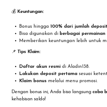
💰
Keuntungan:
Bonus hingga
100% dari jumlah deposi
Bisa digunakan di
berbagai permainan 
Memberikan keuntungan lebih untuk 
📌
Tips Klaim:
Daftar akun resmi
di Aladin138.
Lakukan deposit pertama
sesuai keten
Klaim bonus
melalui menu promosi.
Dengan bonus ini, Anda bisa langsung
coba b
kehabisan saldo!