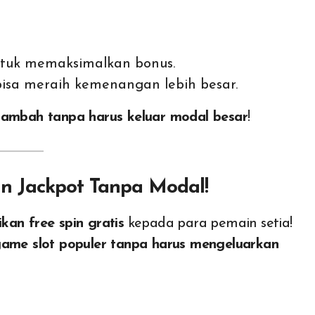
ntuk memaksimalkan bonus.
isa meraih kemenangan lebih besar.
tambah tanpa harus keluar modal besar
!
an Jackpot Tanpa Modal!
kan free spin gratis
kepada para pemain setia!
ame slot populer tanpa harus mengeluarkan