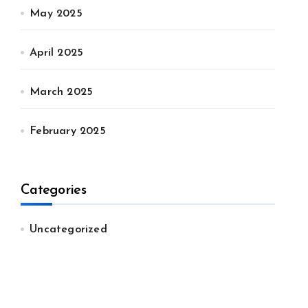
May 2025
April 2025
March 2025
February 2025
Categories
Uncategorized