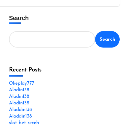
Search
Search
Recent Posts
Okeplay777
Aladin138
Aladin138
Aladin138
Aladdin138
Aladdin138
slot bet receh