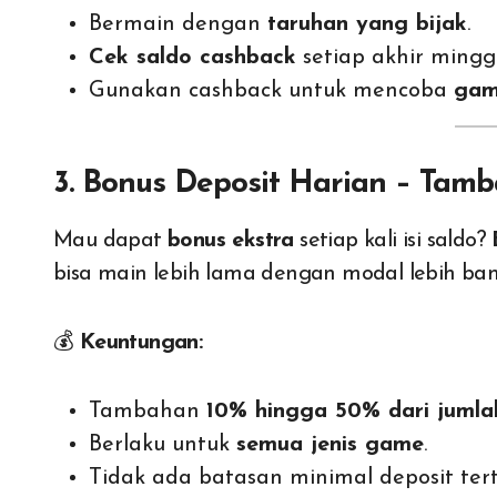
Bermain dengan
taruhan yang bijak
.
Cek saldo cashback
setiap akhir mingg
Gunakan cashback untuk mencoba
gam
3. Bonus Deposit Harian – Tamb
Mau dapat
bonus ekstra
setiap kali isi saldo?
bisa main lebih lama dengan modal lebih ban
💰
Keuntungan:
Tambahan
10% hingga 50% dari jumla
Berlaku untuk
semua jenis game
.
Tidak ada batasan minimal deposit tert