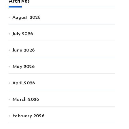
Archives
August 2026
July 2026
June 2026
May 2026
April 2026
March 2026
February 2026