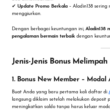
✔
Update Promo Berkala
– Aladin138 sering
menggiurkan.
Dengan berbagai keuntungan ini,
Aladin138 
pengalaman bermain terbaik
dengan keuntu
Jenis-Jenis Bonus Melimpah 
1. Bonus New Member – Modal 
Buat Anda yang baru pertama kali daftar di
langsung diklaim setelah melakukan deposit
meningkatkan saldo tanpa harus keluar modal