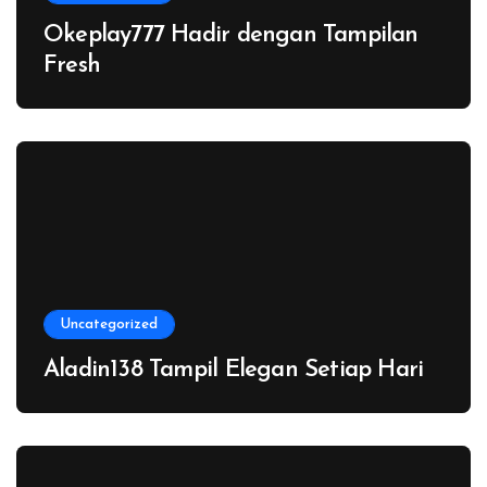
Okeplay777 Hadir dengan Tampilan
Fresh
Uncategorized
Aladin138 Tampil Elegan Setiap Hari