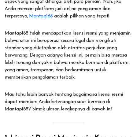
aspek yang sangat dihargai oleh para pemain. Nah, jika
Anda mencari platform judi online yang aman dan
terpercaya,
Mantap168
adalah pilihan yang tepat!
Mantap168 telah mendapatkan lisensi resmi yang menjamin
bahwa situs ini beroperasi secara legal dan mengikuti
standar yang ditetapkan oleh otoritas perjudian yang
berwenang. Dengan adanya lisensi ini, pemain bisa merasa
lebih tenang dan yakin bahwa mereka bermain di platform
yang aman, transparan, dan berkomitmen untuk
memberikan pengalaman terbaik.
Mau tahu lebih banyak tentang bagaimana lisensi resmi
dapat memberi Anda ketenangan saat bermain di
Mantap168? Simak ulasan lengkapnya di bawah ini!