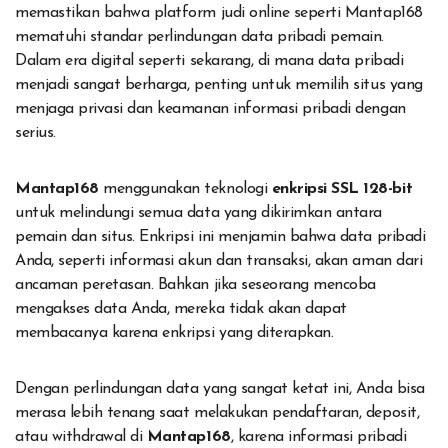
memastikan bahwa platform judi online seperti Mantap168
mematuhi standar perlindungan data pribadi pemain.
Dalam era digital seperti sekarang, di mana data pribadi
menjadi sangat berharga, penting untuk memilih situs yang
menjaga privasi dan keamanan informasi pribadi dengan
serius.
Mantap168
menggunakan teknologi
enkripsi SSL 128-bit
untuk melindungi semua data yang dikirimkan antara
pemain dan situs. Enkripsi ini menjamin bahwa data pribadi
Anda, seperti informasi akun dan transaksi, akan aman dari
ancaman peretasan. Bahkan jika seseorang mencoba
mengakses data Anda, mereka tidak akan dapat
membacanya karena enkripsi yang diterapkan.
Dengan perlindungan data yang sangat ketat ini, Anda bisa
merasa lebih tenang saat melakukan pendaftaran, deposit,
atau withdrawal di
Mantap168
, karena informasi pribadi