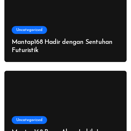
Uncategorized
Mantap168 Hadir dengan Sentuhan
Futuristik
Uncategorized