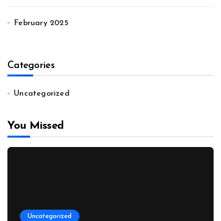
February 2025
Categories
Uncategorized
You Missed
Uncategorized