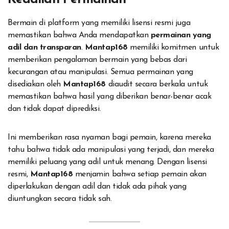
Bermain di platform yang memiliki lisensi resmi juga
memastikan bahwa Anda mendapatkan
permainan yang
adil dan transparan
.
Mantap168
memiliki komitmen untuk
memberikan pengalaman bermain yang bebas dari
kecurangan atau manipulasi. Semua permainan yang
disediakan oleh
Mantap168
diaudit secara berkala untuk
memastikan bahwa hasil yang diberikan benar-benar acak
dan tidak dapat diprediksi.
Ini memberikan rasa nyaman bagi pemain, karena mereka
tahu bahwa tidak ada manipulasi yang terjadi, dan mereka
memiliki peluang yang adil untuk menang. Dengan lisensi
resmi,
Mantap168
menjamin bahwa setiap pemain akan
diperlakukan dengan adil dan tidak ada pihak yang
diuntungkan secara tidak sah.