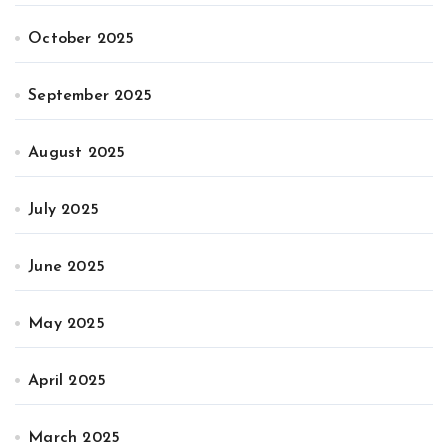
October 2025
September 2025
August 2025
July 2025
June 2025
May 2025
April 2025
March 2025