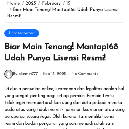
Home
2025
February
15
Biar Main Tenang! Mantap168 Udah Punya Lisensi
Resmi!
Uncategorized
Biar Main Tenang! Mantap168
Udah Punya Lisensi Resmi!
By okemei777
Feb 15, 2025
No Comments
Di dunia perjudian online, keamanan dan legalitas adalah hal
yang sangat penting bagi setiap pemain. Pemain tentu
tidak ingin mempertaruhkan uang dan data pribadi mereka
pada situs yang tidak memiliki jaminan keamanan atau yang
beroperasi secara ilegal. Oleh karena itu, memiliki lisensi
resmi dari badan pengatur yang sah menjadi salah satu