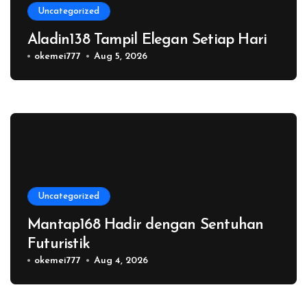
Uncategorized
Aladin138 Tampil Elegan Setiap Hari
okemei777
Aug 5, 2026
Uncategorized
Mantap168 Hadir dengan Sentuhan
Futuristik
okemei777
Aug 4, 2026