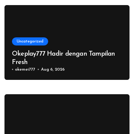
Uncategorized
Okeplay777 Hadir dengan Tampilan
Fresh
okemei777
Aug 6, 2026