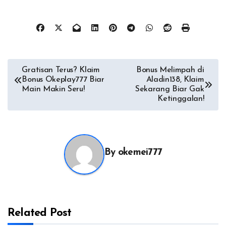
Post
Gratisan Terus? Klaim
Bonus Melimpah di
Bonus Okeplay777 Biar
Aladin138, Klaim
navigation
Main Makin Seru!
Sekarang Biar Gak
Ketinggalan!
By
okemei777
Related Post