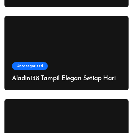
Uncategorized
Aladin138 Tampil Elegan Setiap Hari