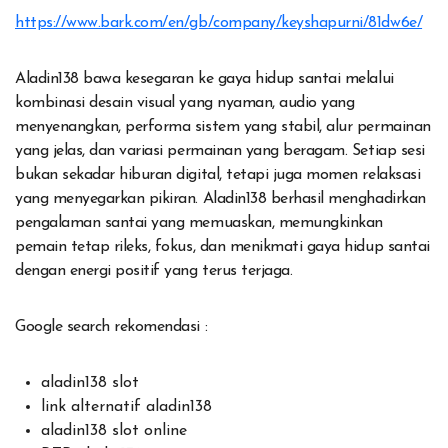
https://www.bark.com/en/gb/company/keyshapurni/81dw6e/
Aladin138 bawa kesegaran ke gaya hidup santai melalui
kombinasi desain visual yang nyaman, audio yang
menyenangkan, performa sistem yang stabil, alur permainan
yang jelas, dan variasi permainan yang beragam. Setiap sesi
bukan sekadar hiburan digital, tetapi juga momen relaksasi
yang menyegarkan pikiran. Aladin138 berhasil menghadirkan
pengalaman santai yang memuaskan, memungkinkan
pemain tetap rileks, fokus, dan menikmati gaya hidup santai
dengan energi positif yang terus terjaga.
Google search rekomendasi :
aladin138 slot
link alternatif aladin138
aladin138 slot online