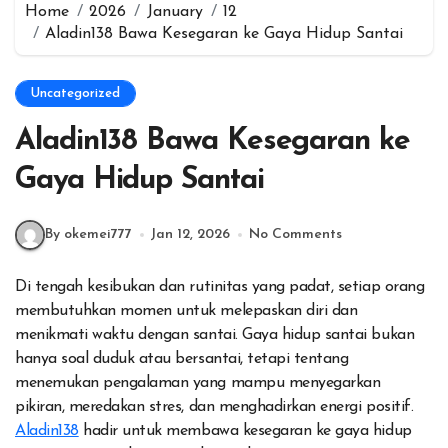
Home
2026
January
12
Aladin138 Bawa Kesegaran ke Gaya Hidup Santai
Uncategorized
Aladin138 Bawa Kesegaran ke
Gaya Hidup Santai
By okemei777
Jan 12, 2026
No Comments
Di tengah kesibukan dan rutinitas yang padat, setiap orang
membutuhkan momen untuk melepaskan diri dan
menikmati waktu dengan santai. Gaya hidup santai bukan
hanya soal duduk atau bersantai, tetapi tentang
menemukan pengalaman yang mampu menyegarkan
pikiran, meredakan stres, dan menghadirkan energi positif.
Aladin138
hadir untuk membawa kesegaran ke gaya hidup