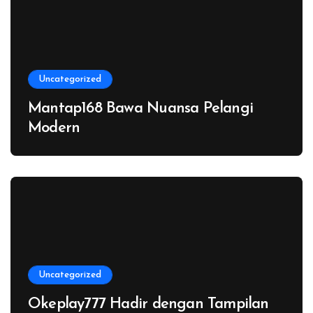
Uncategorized
Mantap168 Bawa Nuansa Pelangi
Modern
Uncategorized
Okeplay777 Hadir dengan Tampilan