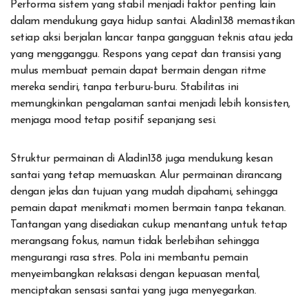
Performa sistem yang stabil menjadi faktor penting lain
dalam mendukung gaya hidup santai. Aladin138 memastikan
setiap aksi berjalan lancar tanpa gangguan teknis atau jeda
yang mengganggu. Respons yang cepat dan transisi yang
mulus membuat pemain dapat bermain dengan ritme
mereka sendiri, tanpa terburu-buru. Stabilitas ini
memungkinkan pengalaman santai menjadi lebih konsisten,
menjaga mood tetap positif sepanjang sesi.
Struktur permainan di Aladin138 juga mendukung kesan
santai yang tetap memuaskan. Alur permainan dirancang
dengan jelas dan tujuan yang mudah dipahami, sehingga
pemain dapat menikmati momen bermain tanpa tekanan.
Tantangan yang disediakan cukup menantang untuk tetap
merangsang fokus, namun tidak berlebihan sehingga
mengurangi rasa stres. Pola ini membantu pemain
menyeimbangkan relaksasi dengan kepuasan mental,
menciptakan sensasi santai yang juga menyegarkan.