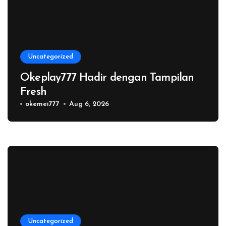
Uncategorized
Okeplay777 Hadir dengan Tampilan
Fresh
okemei777
Aug 6, 2026
Uncategorized