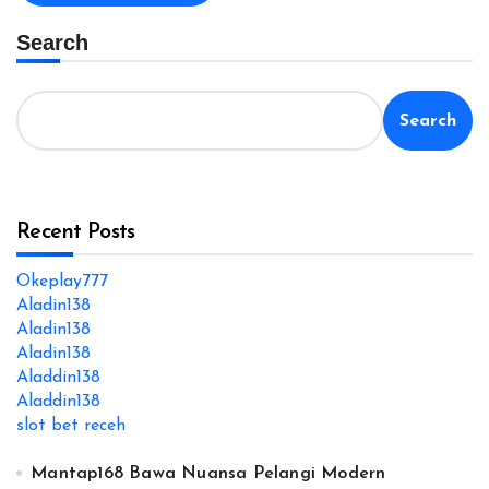
Search
Search
Recent Posts
Okeplay777
Aladin138
Aladin138
Aladin138
Aladdin138
Aladdin138
slot bet receh
Mantap168 Bawa Nuansa Pelangi Modern