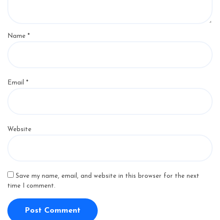
Name
*
Email
*
Website
Save my name, email, and website in this browser for the next
time I comment.