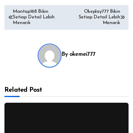
Post
Mantap168 Bikin
Okeplay777 Bikin
Setiap Detail Lebih
Setiap Detail Lebih
navigation
Menarik
Menarik
By
okemei777
Related Post