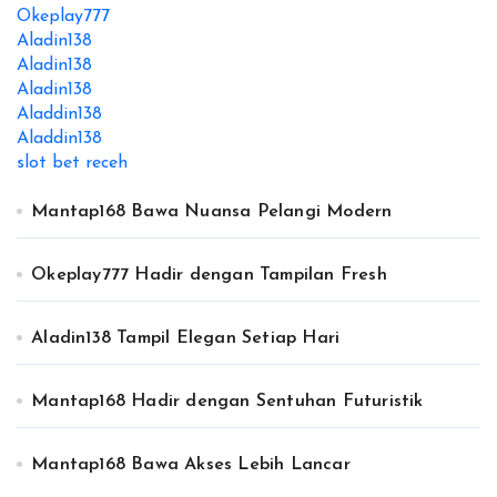
Okeplay777
Aladin138
Aladin138
Aladin138
Aladdin138
Aladdin138
slot bet receh
Mantap168 Bawa Nuansa Pelangi Modern
Okeplay777 Hadir dengan Tampilan Fresh
Aladin138 Tampil Elegan Setiap Hari
Mantap168 Hadir dengan Sentuhan Futuristik
Mantap168 Bawa Akses Lebih Lancar