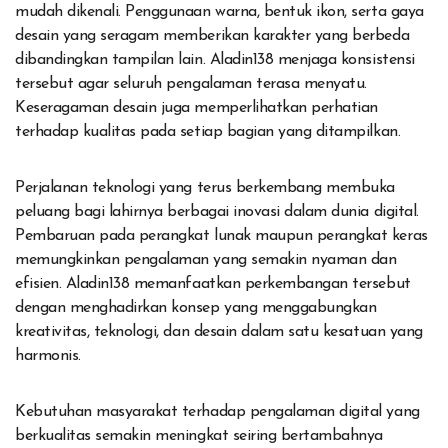
mudah dikenali. Penggunaan warna, bentuk ikon, serta gaya
desain yang seragam memberikan karakter yang berbeda
dibandingkan tampilan lain. Aladin138 menjaga konsistensi
tersebut agar seluruh pengalaman terasa menyatu.
Keseragaman desain juga memperlihatkan perhatian
terhadap kualitas pada setiap bagian yang ditampilkan.
Perjalanan teknologi yang terus berkembang membuka
peluang bagi lahirnya berbagai inovasi dalam dunia digital.
Pembaruan pada perangkat lunak maupun perangkat keras
memungkinkan pengalaman yang semakin nyaman dan
efisien. Aladin138 memanfaatkan perkembangan tersebut
dengan menghadirkan konsep yang menggabungkan
kreativitas, teknologi, dan desain dalam satu kesatuan yang
harmonis.
Kebutuhan masyarakat terhadap pengalaman digital yang
berkualitas semakin meningkat seiring bertambahnya