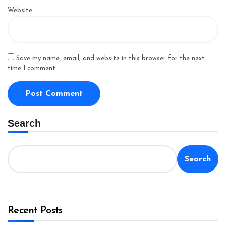
Website
Save my name, email, and website in this browser for the next
time I comment.
Search
Search
Recent Posts