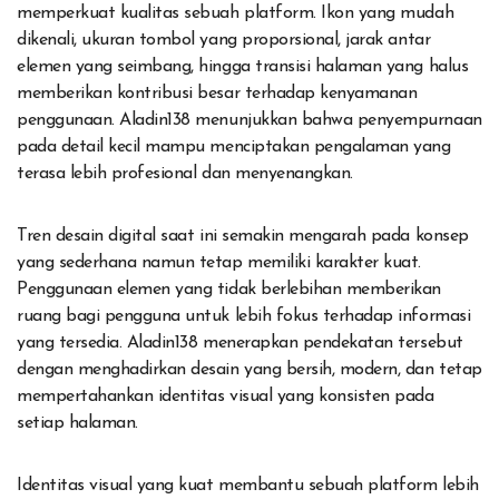
memperkuat kualitas sebuah platform. Ikon yang mudah
dikenali, ukuran tombol yang proporsional, jarak antar
elemen yang seimbang, hingga transisi halaman yang halus
memberikan kontribusi besar terhadap kenyamanan
penggunaan. Aladin138 menunjukkan bahwa penyempurnaan
pada detail kecil mampu menciptakan pengalaman yang
terasa lebih profesional dan menyenangkan.
Tren desain digital saat ini semakin mengarah pada konsep
yang sederhana namun tetap memiliki karakter kuat.
Penggunaan elemen yang tidak berlebihan memberikan
ruang bagi pengguna untuk lebih fokus terhadap informasi
yang tersedia. Aladin138 menerapkan pendekatan tersebut
dengan menghadirkan desain yang bersih, modern, dan tetap
mempertahankan identitas visual yang konsisten pada
setiap halaman.
Identitas visual yang kuat membantu sebuah platform lebih