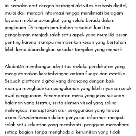
ini semakin erat dengan berbagai aktivitas berbasis digital,
mulai dari mencari informasi hingga menikmati beragam
layanan melalui perangkat yang selalu berada dalam
jangkauan. Di tengah perubahan tersebut, kualitas
pengalaman menjadi salah satu aspek yang memiliki peran
penting karena mampu memberikan kesan yang bertahan
lebih lama dibandingkan sekadar tampilan yang menarik.
Aladin138 membangun identitas melalui pendekatan yang
mengutamakan keseimbangan antara fungsi dan estetika.
Sebuah platform digital yang dirancang dengan baik
mampu menghadirkan pengalaman yang lebih nyaman sejak
awal penggunaan. Penempatan menu yang jelas, susunan
halaman yang teratur, serta elemen visual yang saling
melengkapi menciptakan alur penggunaan yang terasa
alami. Kesederhanaan dalam penyajian informasi menjadi
salah satu kekuatan yang membantu pengguna memahami
setiap bagian tanpa menghadapi kerumitan yang tidak