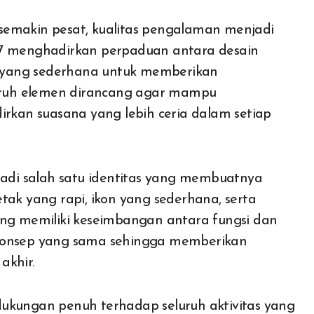
semakin pesat, kualitas pengalaman menjadi
77 menghadirkan perpaduan antara desain
si yang sederhana untuk memberikan
ruh elemen dirancang agar mampu
kan suasana yang lebih ceria dalam setiap
njadi salah satu identitas yang membuatnya
tak yang rapi, ikon yang sederhana, serta
ang memiliki keseimbangan antara fungsi dan
 konsep yang sama sehingga memberikan
akhir.
dukungan penuh terhadap seluruh aktivitas yang