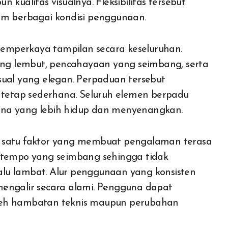
kualitas visualnya. Fleksibilitas tersebut
 berbagai kondisi penggunaan.
emperkaya tampilan secara keseluruhan.
g lembut, pencahayaan yang seimbang, serta
sual yang elegan. Perpaduan tersebut
etap sederhana. Seluruh elemen berpadu
ana yang lebih hidup dan menyenangkan.
h satu faktor yang membuat pengalaman terasa
n tempo yang seimbang sehingga tidak
lu lambat. Alur penggunaan yang konsisten
galir secara alami. Pengguna dapat
leh hambatan teknis maupun perubahan