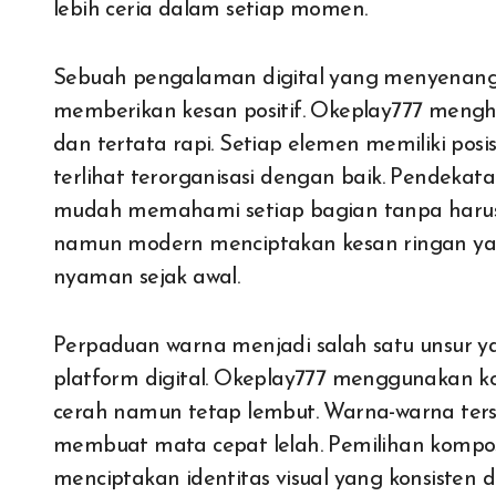
lebih ceria dalam setiap momen.
Sebuah pengalaman digital yang menyenangk
memberikan kesan positif. Okeplay777 meng
dan tertata rapi. Setiap elemen memiliki pos
terlihat terorganisasi dengan baik. Pendekat
mudah memahami setiap bagian tanpa harus
namun modern menciptakan kesan ringan ya
nyaman sejak awal.
Perpaduan warna menjadi salah satu unsur 
platform digital. Okeplay777 menggunakan 
cerah namun tetap lembut. Warna-warna te
membuat mata cepat lelah. Pemilihan kompos
menciptakan identitas visual yang konsisten