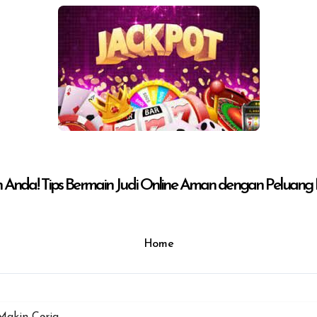
 Anda! Tips Bermain Judi Online Aman dengan Peluan
Home