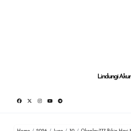
Skip
to
content
Lindungi Akun