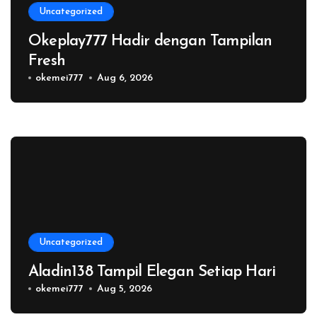
Uncategorized
Okeplay777 Hadir dengan Tampilan
Fresh
okemei777
Aug 6, 2026
Uncategorized
Aladin138 Tampil Elegan Setiap Hari
okemei777
Aug 5, 2026