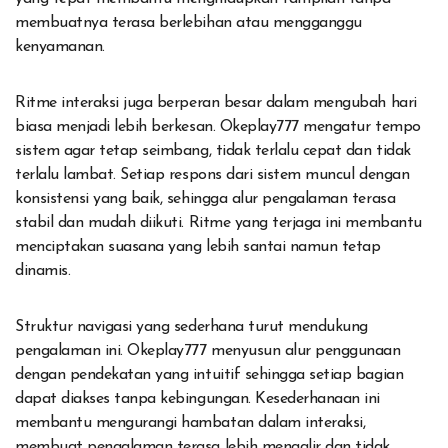
membuatnya terasa berlebihan atau mengganggu
kenyamanan.
Ritme interaksi juga berperan besar dalam mengubah hari
biasa menjadi lebih berkesan. Okeplay777 mengatur tempo
sistem agar tetap seimbang, tidak terlalu cepat dan tidak
terlalu lambat. Setiap respons dari sistem muncul dengan
konsistensi yang baik, sehingga alur pengalaman terasa
stabil dan mudah diikuti. Ritme yang terjaga ini membantu
menciptakan suasana yang lebih santai namun tetap
dinamis.
Struktur navigasi yang sederhana turut mendukung
pengalaman ini. Okeplay777 menyusun alur penggunaan
dengan pendekatan yang intuitif sehingga setiap bagian
dapat diakses tanpa kebingungan. Kesederhanaan ini
membantu mengurangi hambatan dalam interaksi,
membuat pengalaman terasa lebih mengalir dan tidak