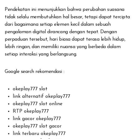
Pendekatan ini menunjukkan bahwa perubahan suasana
tidak selalu membutuhkan hal besar, tetapi dapat tercipta
dari bagaimana setiap elemen kecil dalam sebuah
pengalaman digital dirancang dengan tepat. Dengan
perpaduan tersebut, hari biasa dapat terasa lebih hidup,
lebih ringan, dan memiliki nuansa yang berbeda dalam
setiap interaksi yang berlangsung.
Google search rekomendasi :
okeplay777 slot
link alternatif okeplay777
okeplay777 slot online
RTP okeplay777
link gacor okeplay777
okeplay777 slot gacor
link terbaru okeplay777