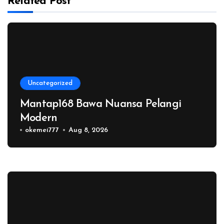
Related Post
Uncategorized
Mantap168 Bawa Nuansa Pelangi
Modern
okemei777
Aug 8, 2026