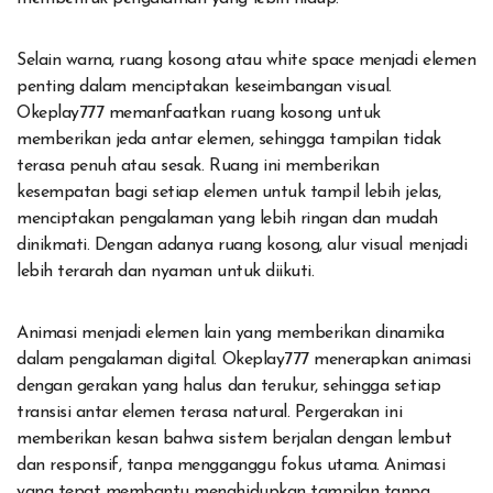
Selain warna, ruang kosong atau white space menjadi elemen
penting dalam menciptakan keseimbangan visual.
Okeplay777 memanfaatkan ruang kosong untuk
memberikan jeda antar elemen, sehingga tampilan tidak
terasa penuh atau sesak. Ruang ini memberikan
kesempatan bagi setiap elemen untuk tampil lebih jelas,
menciptakan pengalaman yang lebih ringan dan mudah
dinikmati. Dengan adanya ruang kosong, alur visual menjadi
lebih terarah dan nyaman untuk diikuti.
Animasi menjadi elemen lain yang memberikan dinamika
dalam pengalaman digital. Okeplay777 menerapkan animasi
dengan gerakan yang halus dan terukur, sehingga setiap
transisi antar elemen terasa natural. Pergerakan ini
memberikan kesan bahwa sistem berjalan dengan lembut
dan responsif, tanpa mengganggu fokus utama. Animasi
yang tepat membantu menghidupkan tampilan tanpa