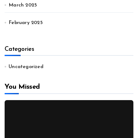
March 2025
February 2025
Categories
Uncategorized
You Missed