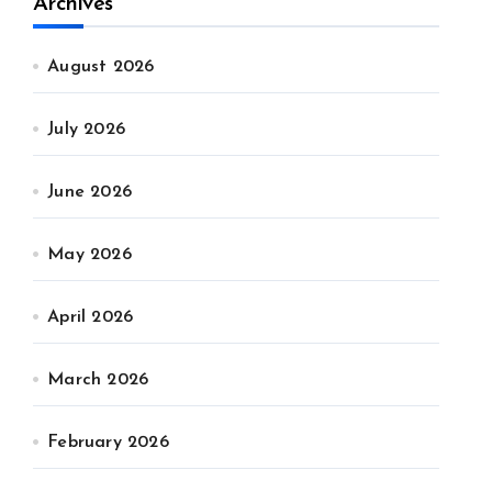
Archives
August 2026
July 2026
June 2026
May 2026
April 2026
March 2026
February 2026