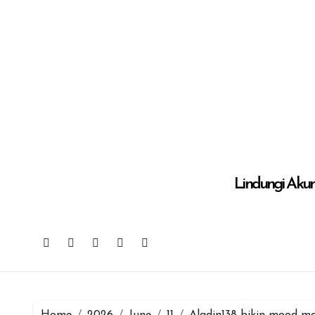
Skip
to
content
Lindungi Akun