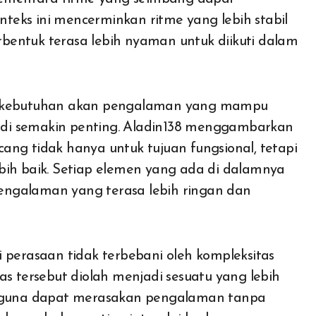
eks ini mencerminkan ritme yang lebih stabil
bentuk terasa lebih nyaman untuk diikuti dalam
g, kebutuhan akan pengalaman yang mampu
di semakin penting. Aladin138 menggambarkan
ang tidak hanya untuk tujuan fungsional, tetapi
bih baik. Setiap elemen yang ada di dalamnya
engalaman yang terasa lebih ringan dan
 perasaan tidak terbebani oleh kompleksitas
as tersebut diolah menjadi sesuatu yang lebih
engguna dapat merasakan pengalaman tanpa