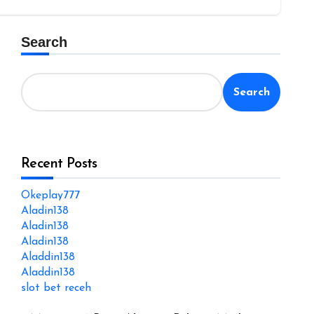
Search
Search
Recent Posts
Okeplay777
Aladin138
Aladin138
Aladin138
Aladdin138
Aladdin138
slot bet receh