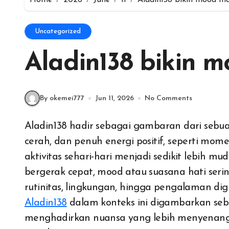
Home
2026
June
11
Aladin138 bikin mood m
Uncategorized
Aladin138 bikin 
By okemei777
Jun 11, 2026
No Comments
Aladin138 hadir sebagai gambaran dari sebuah ruang digital yang dipenuhi suasana ringan,
cerah, dan penuh energi positif, seperti mom
aktivitas sehari-hari menjadi sedikit lebih m
bergerak cepat, mood atau suasana hati sering
rutinitas, lingkungan, hingga pengalaman dig
Aladin138
dalam konteks ini digambarkan seb
menghadirkan nuansa yang lebih menyenangka