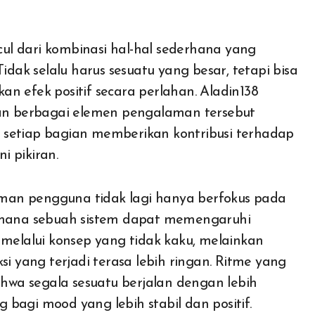
ul dari kombinasi hal-hal sederhana yang
ak selalu harus sesuatu yang besar, tetapi bisa
n efek positif secara perlahan. Aladin138
n berbagai elemen pengalaman tersebut
 setiap bagian memberikan kontribusi terhadap
i pikiran.
man pengguna tidak lagi hanya berfokus pada
aimana sebuah sistem dapat memengaruhi
 melalui konsep yang tidak kaku, melainkan
si yang terjadi terasa lebih ringan. Ritme yang
wa segala sesuatu berjalan dengan lebih
bagi mood yang lebih stabil dan positif.