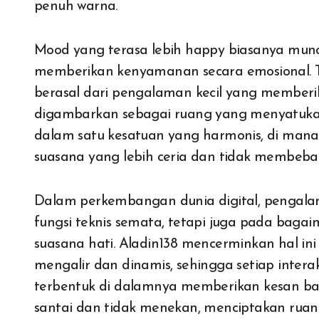
penuh warna.
Mood yang terasa lebih happy biasanya munc
memberikan kenyamanan secara emosional. Tid
berasal dari pengalaman kecil yang memberika
digambarkan sebagai ruang yang menyatuka
dalam satu kesatuan yang harmonis, di mana
suasana yang lebih ceria dan tidak membeban
Dalam perkembangan dunia digital, pengala
fungsi teknis semata, tetapi juga pada bag
suasana hati. Aladin138 mencerminkan hal ini
mengalir dan dinamis, sehingga setiap interak
terbentuk di dalamnya memberikan kesan bah
santai dan tidak menekan, menciptakan ruang 