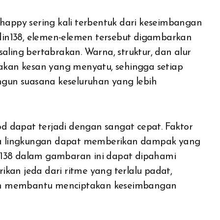
appy sering kali terbentuk dari keseimbangan
ladin138, elemen-elemen tersebut digambarkan
aling bertabrakan. Warna, struktur, dan alur
kan kesan yang menyatu, sehingga setiap
gun suasana keseluruhan yang lebih
d dapat terjadi dengan sangat cepat. Faktor
sana lingkungan dapat memberikan dampak yang
n138 dalam gambaran ini dapat dipahami
kan jeda dari ritme yang terlalu padat,
an membantu menciptakan keseimbangan