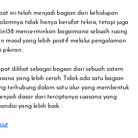
saat ini telah menjadi bagian dari kehidupan
alamnya tidak hanya bersifat teknis, tetapi juga
adin138 mencerminkan bagaimana sebuah ruang
an mood yang lebih positif melalui pengalaman
pikiran.
at dilihat sebagai bagian dari sebuah sistem
sana yang lebih cerah. Tidak ada satu bagian
ling terhubung dalam satu alur yang membentuk
njadi dasar dari terciptanya suasana yang
disi yang lebih baik.
out