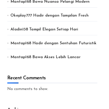
Mantap168 Bawa Nuansa Pelangi Modern
Okeplay777 Hadir dengan Tampilan Fresh
Aladin138 Tampil Elegan Setiap Hari
Mantap168 Hadir dengan Sentuhan Futuristik
Mantap168 Bawa Akses Lebih Lancar
Recent Comments
No comments to show.