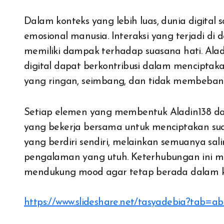
Dalam konteks yang lebih luas, dunia digital 
emosional manusia. Interaksi yang terjadi di d
memiliki dampak terhadap suasana hati. Al
digital dapat berkontribusi dalam menciptak
yang ringan, seimbang, dan tidak membebani 
Setiap elemen yang membentuk Aladin138 dap
yang bekerja bersama untuk menciptakan sua
yang berdiri sendiri, melainkan semuanya sa
pengalaman yang utuh. Keterhubungan ini me
mendukung mood agar tetap berada dalam kon
https://www.slideshare.net/tasyadebia?tab=ab