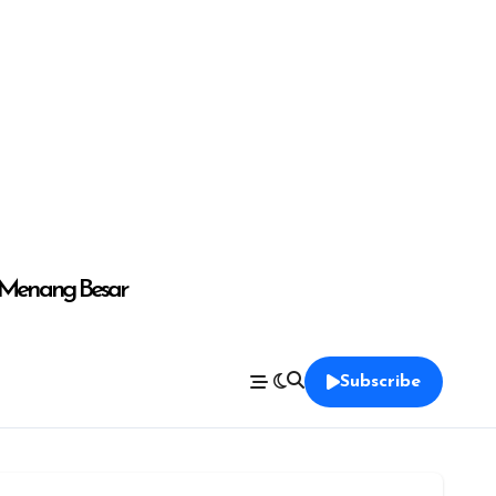
g Menang Besar
Subscribe