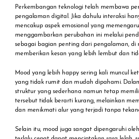
Perkembangan teknologi telah membawa pe
pengalaman digital. Jika dahulu interaksi han
mencakup aspek emosional yang memengaruhi
menggambarkan perubahan ini melalui pe
sebagai bagian penting dari pengalaman, di
memberikan kesan yang lebih lembut dan ti
Mood yang lebih happy sering kali muncul k
yang tidak rumit dan mudah dipahami. Dalam
struktur yang sederhana namun tetap memil
tersebut tidak berarti kurang, melainkan memb
dan menikmati alur yang terjadi tanpa tekan
Selain itu, mood juga sangat dipengaruhi ole
terlalu cepat dapat menciptakan rasa lelah,