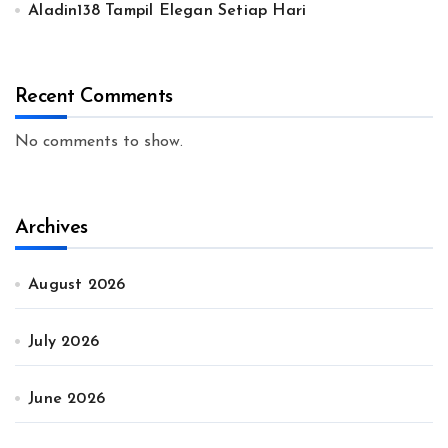
Aladin138 Tampil Elegan Setiap Hari
Recent Comments
No comments to show.
Archives
August 2026
July 2026
June 2026