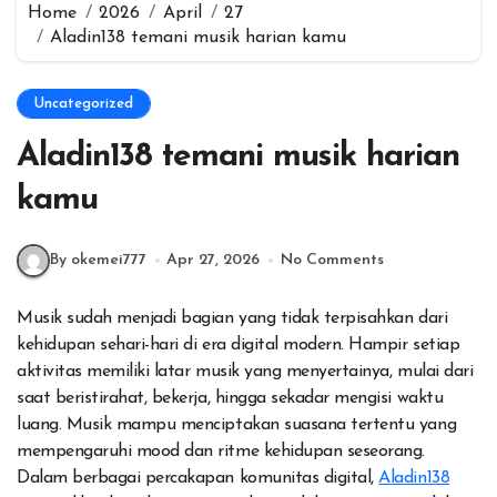
Home
2026
April
27
Aladin138 temani musik harian kamu
Uncategorized
Aladin138 temani musik harian
kamu
By okemei777
Apr 27, 2026
No Comments
Musik sudah menjadi bagian yang tidak terpisahkan dari
kehidupan sehari-hari di era digital modern. Hampir setiap
aktivitas memiliki latar musik yang menyertainya, mulai dari
saat beristirahat, bekerja, hingga sekadar mengisi waktu
luang. Musik mampu menciptakan suasana tertentu yang
mempengaruhi mood dan ritme kehidupan seseorang.
Dalam berbagai percakapan komunitas digital,
Aladin138