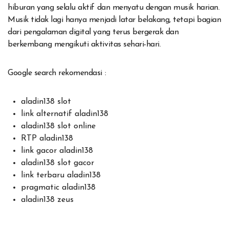
hiburan yang selalu aktif dan menyatu dengan musik harian.
Musik tidak lagi hanya menjadi latar belakang, tetapi bagian
dari pengalaman digital yang terus bergerak dan
berkembang mengikuti aktivitas sehari-hari.
Google search rekomendasi :
aladin138 slot
link alternatif aladin138
aladin138 slot online
RTP aladin138
link gacor aladin138
aladin138 slot gacor
link terbaru aladin138
pragmatic aladin138
aladin138 zeus