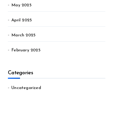
May 2025
April 2025
March 2025
February 2025
Categories
Uncategorized