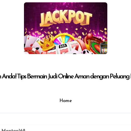
 Anda! Tips Bermain Judi Online Aman dengan Peluan
Home