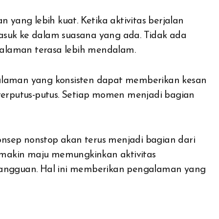
n yang lebih kuat. Ketika aktivitas berjalan
asuk ke dalam suasana yang ada. Tidak ada
alaman terasa lebih mendalam.
aman yang konsisten dapat memberikan kesan
 terputus-putus. Setiap momen menjadi bagian
nsep nonstop akan terus menjadi bagian dari
 semakin maju memungkinkan aktivitas
 gangguan. Hal ini memberikan pengalaman yang