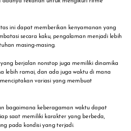
pa adanya tekanan untuk mengikuti ritme
itas ini dapat memberikan kenyamanan yang
embatasi secara kaku, pengalaman menjadi lebih
tuhan masing-masing.
em yang berjalan nonstop juga memiliki dinamika
a lebih ramai, dan ada juga waktu di mana
i menciptakan variasi yang membuat
an bagaimana keberagaman waktu dapat
p saat memiliki karakter yang berbeda,
 pada kondisi yang terjadi.