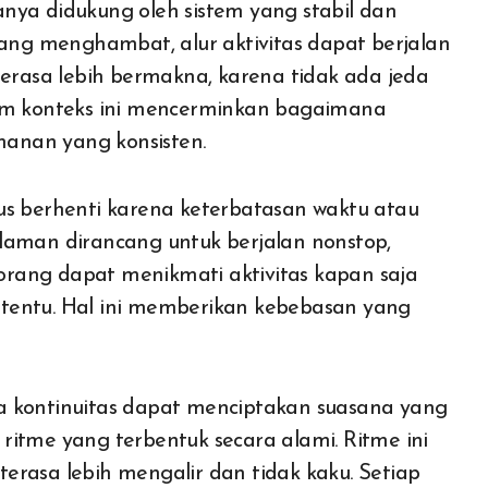
nya didukung oleh sistem yang stabil dan
yang menghambat, alur aktivitas dapat berjalan
terasa lebih bermakna, karena tidak ada jeda
m konteks ini mencerminkan bagaimana
anan yang konsisten.
us berhenti karena keterbatasan waktu atau
laman dirancang untuk berjalan nonstop,
seorang dapat menikmati aktivitas kapan saja
tentu. Hal ini memberikan kebebasan yang
kontinuitas dapat menciptakan suasana yang
a ritme yang terbentuk secara alami. Ritme ini
erasa lebih mengalir dan tidak kaku. Setiap