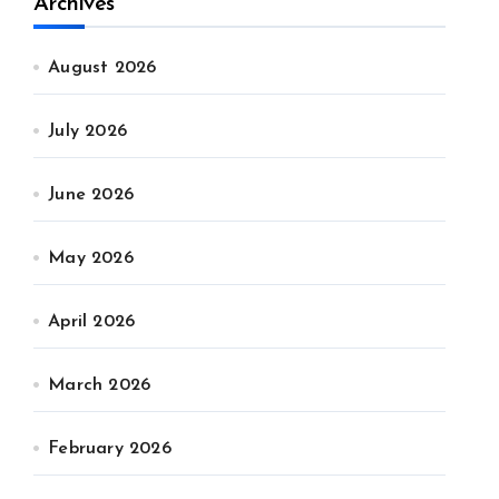
Archives
August 2026
July 2026
June 2026
May 2026
April 2026
March 2026
February 2026