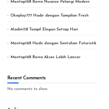
Mantap168 Bawa Nuansa Pelangi Modern
Okeplay777 Hadir dengan Tampilan Fresh
Aladin138 Tampil Elegan Setiap Hari
Mantap168 Hadir dengan Sentuhan Futuristik
Mantap168 Bawa Akses Lebih Lancar
Recent Comments
No comments to show.