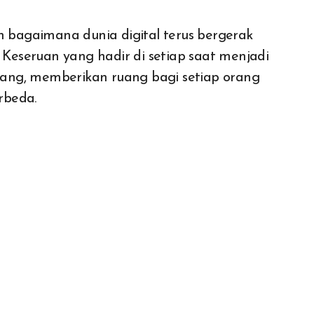
bagaimana dunia digital terus bergerak
. Keseruan yang hadir di setiap saat menjadi
ang, memberikan ruang bagi setiap orang
rbeda.