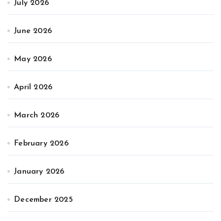
July 2026
June 2026
May 2026
April 2026
March 2026
February 2026
January 2026
December 2025