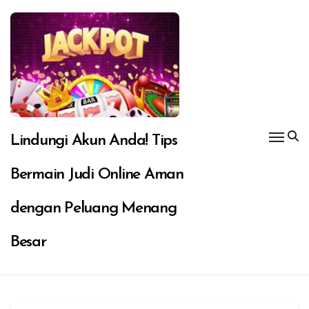
Skip
to
content
Lindungi Akun Anda! Tips
Bermain Judi Online Aman
dengan Peluang Menang
Besar