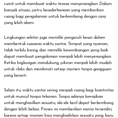
rumit untuk membuat waktu terasa menyenangkan. Dalam
banyak situasi, justru kesederhanaan yang memberikan
ruang bagi pengalaman untuk berkembang dengan cara
yang lebih alami.
Lingkungan sekitar juga memiliki pengaruh besar dalam
membentuk suasana waktu santai. Tempat yang nyaman,
tidak terlalu bising, dan memiliki keseimbangan yang baik
dapat membuat pengalaman menjadi lebih menyenangkan.
Ketika lingkungan mendukung, pikiran menjadi lebih mudah
untuk rileks dan menikmati setiap momen tanpa gangguan
yang berarti.
Selain itu, waktu santai sering menjadi ruang bagi kreativitas
untuk muncul tanpa tekanan. Tanpa adanya kewajiban
untuk menghasilkan sesuatu, ide-ide kecil dapat berkembang
dengan lebih bebas. Proses ini memberikan warna tersendiri,
karena setiap momen bisa menghadirkan sesuatu yang baru