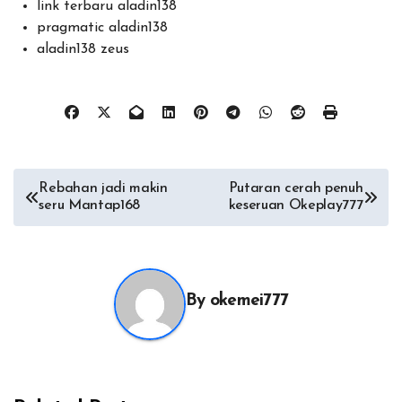
link terbaru aladin138
pragmatic aladin138
aladin138 zeus
Post
Rebahan jadi makin
Putaran cerah penuh
seru Mantap168
keseruan Okeplay777
navigation
By
okemei777