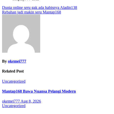
Post
Dunia online seru gak ada habisnya Aladin138
Rebahan jadi makin seru Mantap168
navigation
By
okemei777
Related Post
Uncategorized
Mantap168 Bawa Nuansa Pelangi Modern
okemei777
Aug 8, 2026
Uncategorized