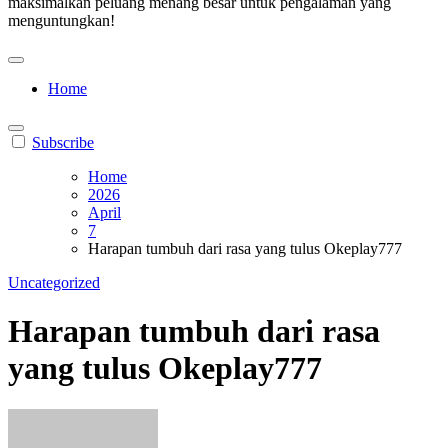
maksimalkan peluang menang besar untuk pengalaman yang
menguntungkan!
Home
Subscribe
Home
2026
April
7
Harapan tumbuh dari rasa yang tulus Okeplay777
Uncategorized
Harapan tumbuh dari rasa
yang tulus Okeplay777