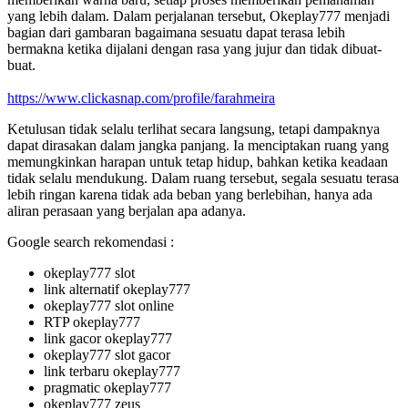
yang lebih dalam. Dalam perjalanan tersebut, Okeplay777 menjadi
bagian dari gambaran bagaimana sesuatu dapat terasa lebih
bermakna ketika dijalani dengan rasa yang jujur dan tidak dibuat-
buat.
https://www.clickasnap.com/profile/farahmeira
Ketulusan tidak selalu terlihat secara langsung, tetapi dampaknya
dapat dirasakan dalam jangka panjang. Ia menciptakan ruang yang
memungkinkan harapan untuk tetap hidup, bahkan ketika keadaan
tidak selalu mendukung. Dalam ruang tersebut, segala sesuatu terasa
lebih ringan karena tidak ada beban yang berlebihan, hanya ada
aliran perasaan yang berjalan apa adanya.
Google search rekomendasi :
okeplay777 slot
link alternatif okeplay777
okeplay777 slot online
RTP okeplay777
link gacor okeplay777
okeplay777 slot gacor
link terbaru okeplay777
pragmatic okeplay777
okeplay777 zeus