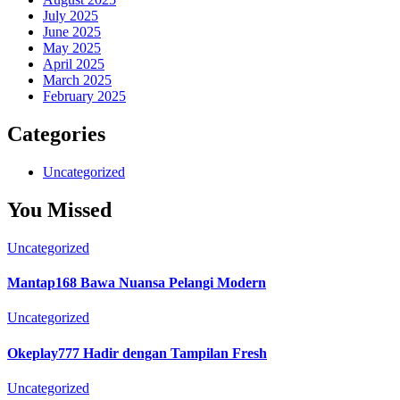
July 2025
June 2025
May 2025
April 2025
March 2025
February 2025
Categories
Uncategorized
You Missed
Uncategorized
Mantap168 Bawa Nuansa Pelangi Modern
Uncategorized
Okeplay777 Hadir dengan Tampilan Fresh
Uncategorized