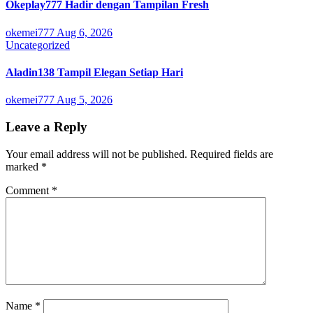
Okeplay777 Hadir dengan Tampilan Fresh
okemei777
Aug 6, 2026
Uncategorized
Aladin138 Tampil Elegan Setiap Hari
okemei777
Aug 5, 2026
Leave a Reply
Your email address will not be published.
Required fields are
marked
*
Comment
*
Name
*