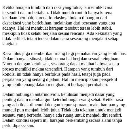
Ketika harapan tumbuh dari rasa yang tulus, ia memiliki cara
tersendiri dalam bertahan. Tidak mudah runtuh hanya karena
keadaan berubah, karena fondasinya bukan dibangun dari
ekspektasi yang berlebihan, melainkan dari perasaan yang apa
adanya. Hal ini membuat harapan tersebut terasa lebih stabil,
meskipun tidak selalu berjalan sesuai rencana. Ada kekuatan yang
tidak terlihat, tetapi terasa dalam cara seseorang menjalani setiap
langkah.
Rasa tulus juga memberikan ruang bagi pemahaman yang lebih luas.
Dalam banyak situasi, tidak semua hal berjalan sesuai keinginan.
Namun dengan ketulusan, seseorang dapat melihat bahwa setiap
proses memiliki makna tersendiri. Harapan yang tumbuh dari
kondisi ini tidak hanya berfokus pada hasil, tetapi juga pada
perjalanan yang sedang dijalani. Hal ini menciptakan perspektif
yang lebih tenang dalam menghadapi berbagai perubahan.
Dalam hubungan antarindividu, ketulusan menjadi dasar yang
penting dalam membangun keterhubungan yang sehat. Ketika rasa
yang ada tidak dipenuhi dengan kepura-puraan, maka harapan yang
muncul pun menjadi lebih jujur. Tidak ada tekanan untuk menjadi
sesuatu yang berbeda, hanya ada ruang untuk menjadi diri sendiri.
Dalam kondisi seperti ini, harapan berkembang secara alami tanpa
perlu dipaksakan.