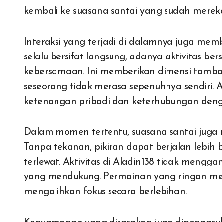
kembali ke suasana santai yang sudah mereka
Interaksi yang terjadi di dalamnya juga memb
selalu bersifat langsung, adanya aktivitas b
kebersamaan. Ini memberikan dimensi tamba
seseorang tidak merasa sepenuhnya sendiri.
ketenangan pribadi dan keterhubungan denga
Dalam momen tertentu, suasana santai juga m
Tanpa tekanan, pikiran dapat berjalan lebih b
terlewat. Aktivitas di Aladin138 tidak mengga
yang mendukung. Permainan yang ringan me
mengalihkan fokus secara berlebihan.