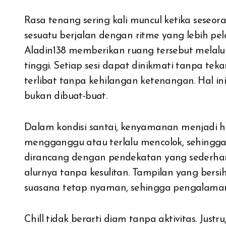
Rasa tenang sering kali muncul ketika seseor
sesuatu berjalan dengan ritme yang lebih pel
Aladin138 memberikan ruang tersebut melal
tinggi. Setiap sesi dapat dinikmati tanpa t
terlibat tanpa kehilangan ketenangan. Hal in
bukan dibuat-buat.
Dalam kondisi santai, kenyamanan menjadi ha
mengganggu atau terlalu mencolok, sehingga
dirancang dengan pendekatan yang sederh
alurnya tanpa kesulitan. Tampilan yang bers
suasana tetap nyaman, sehingga pengalaman 
Chill tidak berarti diam tanpa aktivitas. Just