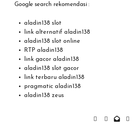
Google search rekomendasi :
aladin138 slot
link alternatif aladin138
aladin138 slot online
RTP aladin138
link gacor aladin138
aladin138 slot gacor
link terbaru aladin138
pragmatic aladin138
aladin138 zeus