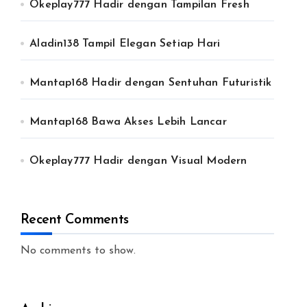
Okeplay777 Hadir dengan Tampilan Fresh
Aladin138 Tampil Elegan Setiap Hari
Mantap168 Hadir dengan Sentuhan Futuristik
Mantap168 Bawa Akses Lebih Lancar
Okeplay777 Hadir dengan Visual Modern
Recent Comments
No comments to show.