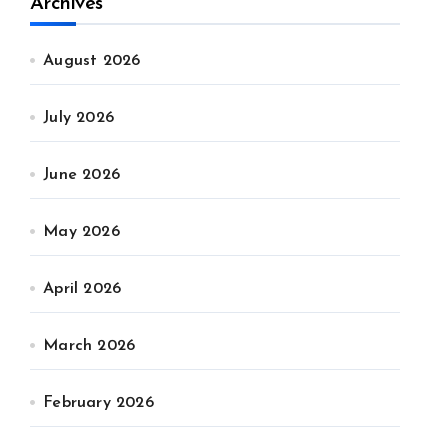
Archives
August 2026
July 2026
June 2026
May 2026
April 2026
March 2026
February 2026