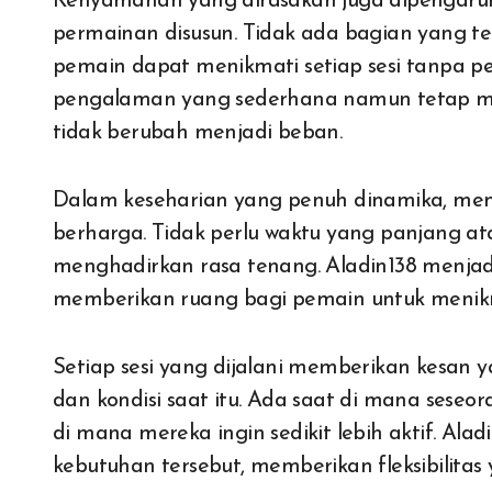
Kenyamanan yang dirasakan juga dipengaruh
permainan disusun. Tidak ada bagian yang t
pemain dapat menikmati setiap sesi tanpa per
pengalaman yang sederhana namun tetap men
tidak berubah menjadi beban.
Dalam keseharian yang penuh dinamika, memi
berharga. Tidak perlu waktu yang panjang at
menghadirkan rasa tenang. Aladin138 menjadi
memberikan ruang bagi pemain untuk menikma
Setiap sesi yang dijalani memberikan kesan 
dan kondisi saat itu. Ada saat di mana seseo
di mana mereka ingin sedikit lebih aktif. A
kebutuhan tersebut, memberikan fleksibilit