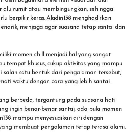
i oleh bagaimana elemen visual dan alur
erlalu rumit atau membingungkan, sehingga
lu berpikir keras. Aladin138 menghadirkan
arik, menjaga agar suasana tetap santai dan
liki momen chill menjadi hal yang sangat
au tempat khusus, cukup aktivitas yang mampu
 salah satu bentuk dari pengalaman tersebut,
ti waktu dengan cara yang lebih santai.
yang berbeda, tergantung pada suasana hati
rang ingin benar-benar santai, ada pula momen
ladin138 mampu menyesuaikan diri dengan
as yang membuat pengalaman tetap terasa alami.