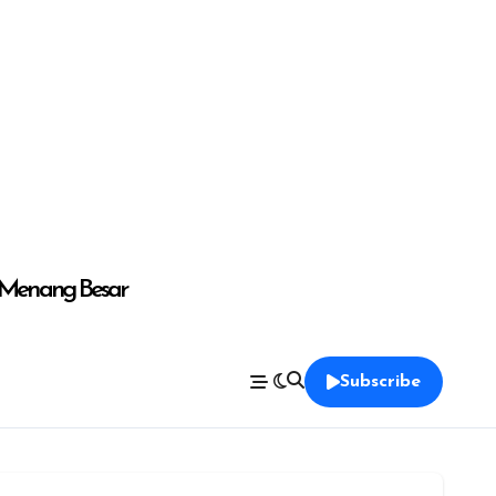
g Menang Besar
Subscribe