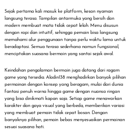
Sejak pertama kali masuk ke platform, kesan nyaman
langsung terasa. Tampilan antarmuka yang bersih dan
modern membuat mata tidak cepat lelah. Menu disusun
dengan rapi dan intuitif, sehingga pemain bisa langsung
memahami alur penggunaan tanpa perlu waktu lama untuk
beradaptasi. Semua terasa sederhana namun fungsional,
menciptakan suasana bermain yang santai sejak awal.
Keindahan pengalaman bermain juga datang dari ragam
game yang tersedia. Aladin138 menghadirkan banyak pilihan
permainan dengan konsep yang beragam, mulai dari dunia
fantasi penuh warna hingga game dengan nuansa ringan
yang bisa dinikmati kapan saja. Setiap game menawarkan
karakter dan gaya visual yang berbeda, memberikan variasi
yang membuat pemain tidak cepat bosan. Dengan
banyaknya pilihan, pemain bebas menyesuaikan permainan
sesuai suasana hati.