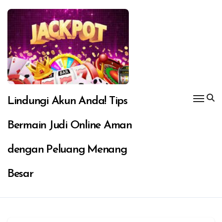
Skip
to
content
Lindungi Akun Anda! Tips
Bermain Judi Online Aman
dengan Peluang Menang
Besar