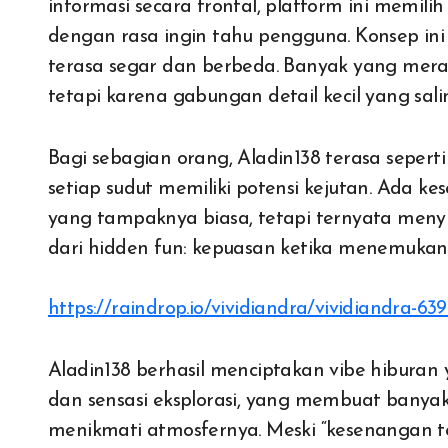
informasi secara frontal, platform ini memil
dengan rasa ingin tahu pengguna. Konsep in
terasa segar dan berbeda. Banyak yang merasa
tetapi karena gabungan detail kecil yang sal
Bagi sebagian orang, Aladin138 terasa seperti
setiap sudut memiliki potensi kejutan. Ada 
yang tampaknya biasa, tetapi ternyata meny
dari hidden fun: kepuasan ketika menemukan 
https://raindrop.io/vividiandra/vividiandra-63
Aladin138 berhasil menciptakan vibe hiburan 
dan sensasi eksplorasi, yang membuat bany
menikmati atmosfernya. Meski “kesenangan ters