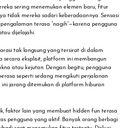
ereka sering menemukan elemen baru, fitur
a tidak mereka sadari keberadaannya. Sensasi
 pengalaman terasa “nagih”—karena pengguna
au dijelajahi.
rasi tak langsung yang tersirat di dalam
 secara eksplisit, platform ini membangun
akna atau kejutan. Dengan begitu, pengguna
 merasa seperti sedang mengikuti perjalanan
i ini jarang ditemukan di platform hiburan
k, faktor lain yang membuat hidden fun terasa
as pengguna yang aktif. Banyak orang berbagi