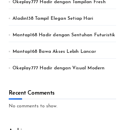
Okeplay777 Hadir dengan Tampilan Fresh
Aladin138 Tampil Elegan Setiap Hari
Mantap168 Hadir dengan Sentuhan Futuristik
Mantap168 Bawa Akses Lebih Lancar
Okeplay777 Hadir dengan Visual Modern
Recent Comments
No comments to show.