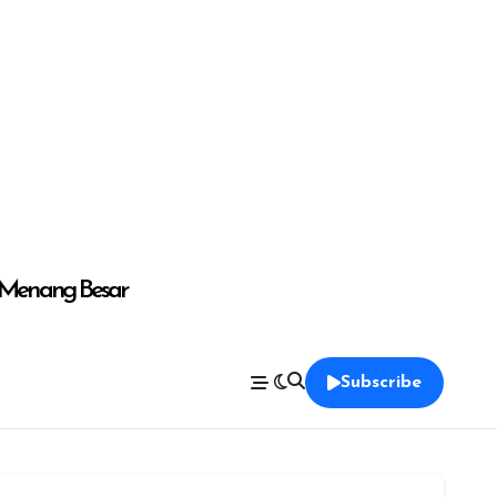
g Menang Besar
Subscribe