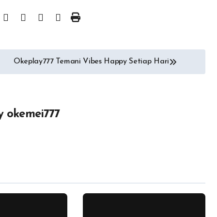
Okeplay777 Temani Vibes Happy Setiap Hari
y
okemei777