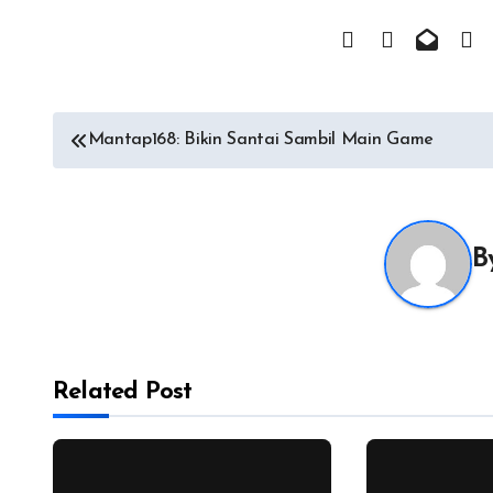
Post
Mantap168: Bikin Santai Sambil Main Game
navigation
B
Related Post