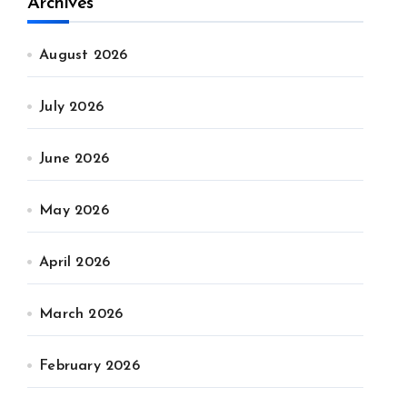
Archives
August 2026
July 2026
June 2026
May 2026
April 2026
March 2026
February 2026