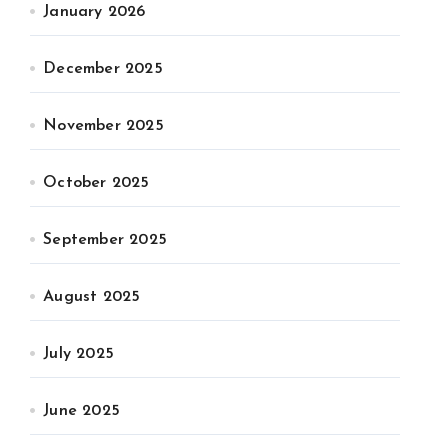
January 2026
December 2025
November 2025
October 2025
September 2025
August 2025
July 2025
June 2025