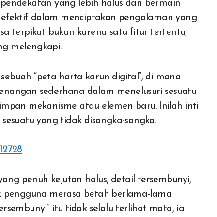
ih pendekatan yang lebih halus dan bermain
i efektif dalam menciptakan pengalaman yang
 terpikat bukan karena satu fitur tertentu,
ing melengkapi.
 sebuah “peta harta karun digital”, di mana
kesenangan sederhana dalam menelusuri sesuatu
impan mekanisme atau elemen baru. Inilah inti
sesuatu yang tidak disangka-sangka.
912728
yang penuh kejutan halus, detail tersembunyi,
ak pengguna merasa betah berlama-lama
embunyi” itu tidak selalu terlihat mata, ia