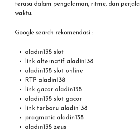
terasa dalam pengalaman, ritme, dan perjal
waktu.
Google search rekomendasi :
aladin138 slot
link alternatif aladin138
aladin138 slot online
RTP aladin138
link gacor aladin138
aladin138 slot gacor
link terbaru aladin138
pragmatic aladin138
aladin138 zeus