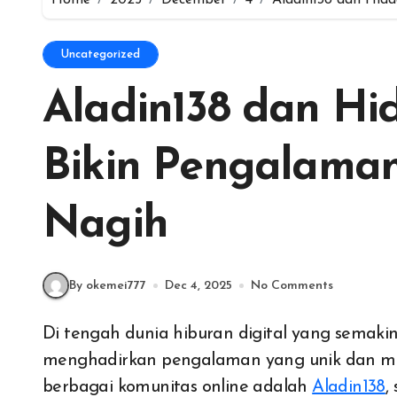
Home
2025
December
4
Aladin138 dan Hidd
Uncategorized
Aladin138 dan Hi
Bikin Pengalaman
Nagih
By okemei777
Dec 4, 2025
No Comments
Di tengah dunia hiburan digital yang semakin berkembang, berbagai platform berlomba
menghadirkan pengalaman yang unik dan mem
berbagai komunitas online adalah
Aladin138
,