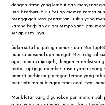
dengan ritme yang lembut dan menyenangkan
untuk terburu-buru. Setiap momen terasa pun
menggugah rasa penasaran. Itulah yang mem
karena berjalan dalam tempo yang pas, mem
setiap detailnya.
Salah satu hal paling menarik dari Mantap16
nuansa personal dan hangat. Meski digital, su
agar mudah dijelajahi, dengan interaksi yan
mata, tapi juga memberi rasa nyaman yang
Seperti berbincang dengan teman yang tahu
menciptakan hubungan emosional lewat peng
Musik latar yang digunakan pun menambah pe
suara yang tidak mengganggu, dan atmosfer