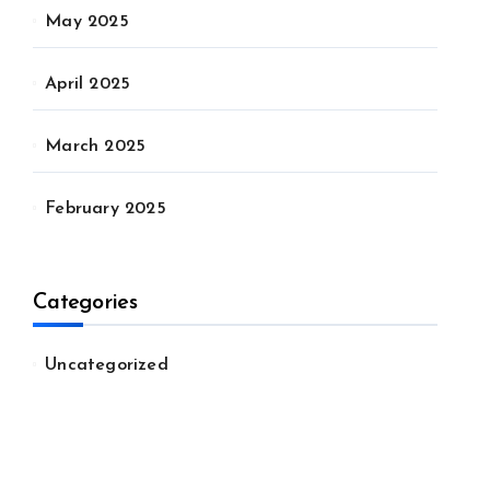
May 2025
April 2025
March 2025
February 2025
Categories
Uncategorized