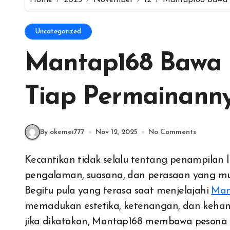
Home
2025
November
12
Mantap168 Bawa P
Uncategorized
Mantap168 Bawa 
Tiap Permainann
By okemei777
Nov 12, 2025
No Comments
Kecantikan tidak selalu tentang penampilan luar. Kadang, keindahan sejati hadir lewat
pengalaman, suasana, dan perasaan yang munc
Begitu pula yang terasa saat menjelajahi
Man
memadukan estetika, ketenangan, dan kehang
jika dikatakan, Mantap168 membawa pesona c