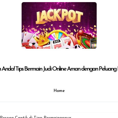
 Anda! Tips Bermain Judi Online Aman dengan Peluan
Home