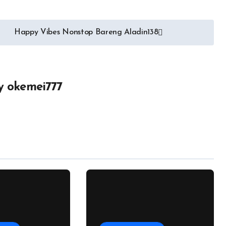
Happy Vibes Nonstop Bareng Aladin138
y
okemei777