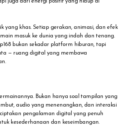
api juga dari energi positif yang hidup di
k yang khas. Setiap gerakan, animasi, dan efek
main masuk ke dunia yang indah dan tenang.
168 bukan sekadar platform hiburan, tapi
nyata — ruang digital yang membawa
an.
ermainannya. Bukan hanya soal tampilan yang
mbut, audio yang menenangkan, dan interaksi
ciptakan pengalaman digital yang penuh
ntuk kesederhanaan dan keseimbangan.