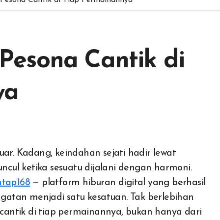
esona Cantik di Tiap Permainannya
Pesona Cantik di
ya
ul ketika sesuatu dijalani dengan harmoni.
tap168
— platform hiburan digital yang berhasil
atan menjadi satu kesatuan. Tak berlebihan
antik di tiap permainannya, bukan hanya dari