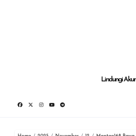
Skip
to
content
Lindungi Akun