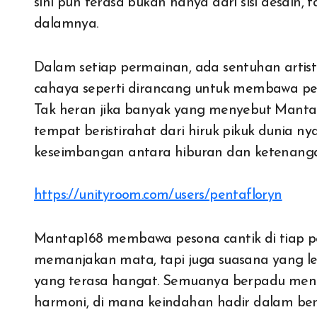
sini pun terasa bukan hanya dari sisi desain, t
dalamnya.
Dalam setiap permainan, ada sentuhan artisti
cahaya seperti dirancang untuk membawa pe
Tak heran jika banyak yang menyebut Mantap
tempat beristirahat dari hiruk pikuk dunia 
keseimbangan antara hiburan dan ketenang
https://unityroom.com/users/pentafloryn
Mantap168 membawa pesona cantik di tiap p
memanjakan mata, tapi juga suasana yang le
yang terasa hangat. Semuanya berpadu men
harmoni, di mana keindahan hadir dalam be