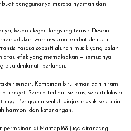
a membuat penggunanya merasa nyaman dan
ya, kesan elegan langsung terasa. Desain
n, memadukan warna-warna lembut dengan
ransisi terasa seperti alunan musik yang pelan
han atau efek yang memaksakan — semuanya
 bisa dinikmati perlahan.
kter sendiri. Kombinasi biru, emas, dan hitam
hangat. Semua terlihat selaras, seperti lukisan
a tinggi. Pengguna seolah diajak masuk ke dunia
nuh harmoni dan ketenangan.
ur permainan di Mantap168 juga dirancang