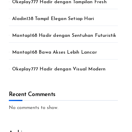
Okeplay777 Hadir dengan Tampilan Fresh
Aladin138 Tampil Elegan Setiap Hari
Mantap168 Hadir dengan Sentuhan Futuristik
Mantap168 Bawa Akses Lebih Lancar
Okeplay777 Hadir dengan Visual Modern
Recent Comments
No comments to show.