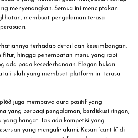
l yang menyenangkan. Semua ini menciptakan
glihatan, membuat pengalaman terasa
 perasaan.
rhatiannya terhadap detail dan keseimbangan.
ap fitur, hingga penempatan menu yang rapi
g ada pada kesederhanaan. Elegan bukan
tata itulah yang membuat platform ini terasa
ap168 juga membawa aura positif yang
na yang berbagi pengalaman, berdiskusi ringan,
 yang hangat. Tak ada kompetisi yang
ruan yang mengalir alami. Kesan “cantik” di