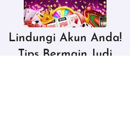
Lindungi Akun Anda!
Tips Bermain Judi
Online Aman dengan
Peluang Menang
Besar