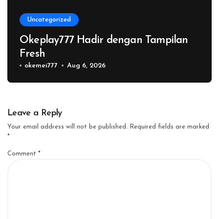
Uncategorized
Okeplay777 Hadir dengan Tampilan
Fresh
okemei777
Aug 6, 2026
Leave a Reply
Your email address will not be published.
Required fields are marked
*
Comment
*