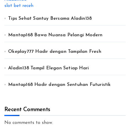
slot bet receh
Tips Sehat Santuy Bersama Aladin138
Mantap168 Bawa Nuansa Pelangi Modern
Okeplay777 Hadir dengan Tampilan Fresh
Aladin138 Tampil Elegan Setiap Hari
Mantap168 Hadir dengan Sentuhan Futuristik
Recent Comments
No comments to show.