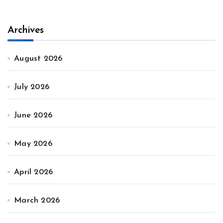
Archives
August 2026
July 2026
June 2026
May 2026
April 2026
March 2026