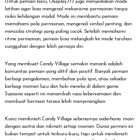
Untuk pemain baru, Okeplay777 juga menyediakan mode
latihan agar bisa mengenal mekanisme permainan tanpa
risiko kehilangan modal. Mode ini membantu pemain
memahami pola permainan, mengenali simbol penting, dan
mencoba strategi yang paling cocok. Setelah memahami
ritme permainan, pemain bisa melangkah ke mode taruhan
sungguhan dengan lebih percaya diri.
Yang membuat Candy Village semakin menarik adalah
komunitas pemain yang aktif dan positif. Banyak pemain
berbagi pengalaman, membahas pola spin, atau sekadar
berbagi momen lucu dan hoki mereka di dalam game.
Suasana seperti ini menambah rasa kebersamaan dan
membuat bermain terasa lebih menyenangkan.
Kunci menikmati Candy Village sebenarnya sederhana: main
dengan santai dan nikmati setiap momen. Dunia permen ini
bukan tempat untuk terburu-buru, tapi untuk menikmati