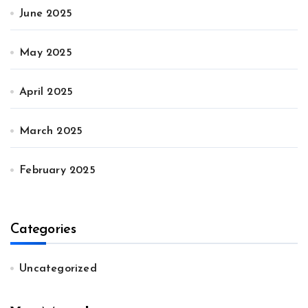
June 2025
May 2025
April 2025
March 2025
February 2025
Categories
Uncategorized