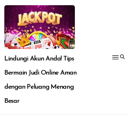
Skip
to
content
Lindungi Akun Anda! Tips
Bermain Judi Online Aman
dengan Peluang Menang
Besar