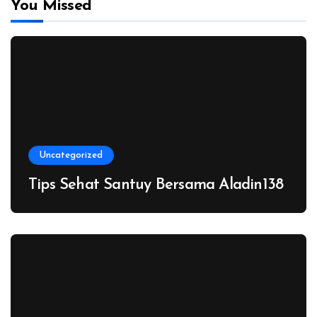
You Missed
Uncategorized
Tips Sehat Santuy Bersama Aladin138