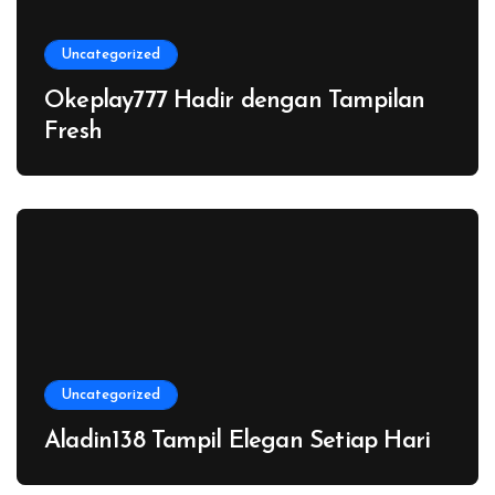
Uncategorized
Okeplay777 Hadir dengan Tampilan
Fresh
Uncategorized
Aladin138 Tampil Elegan Setiap Hari