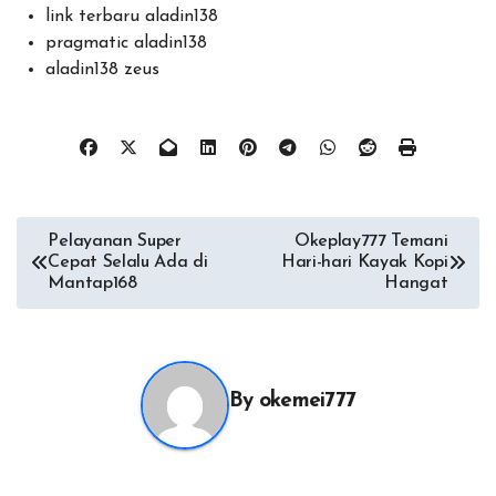
link terbaru aladin138
pragmatic aladin138
aladin138 zeus
Post
Pelayanan Super
Okeplay777 Temani
Cepat Selalu Ada di
Hari-hari Kayak Kopi
navigation
Mantap168
Hangat
By
okemei777