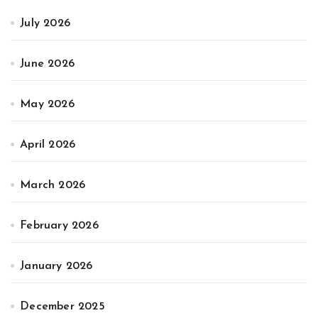
July 2026
June 2026
May 2026
April 2026
March 2026
February 2026
January 2026
December 2025