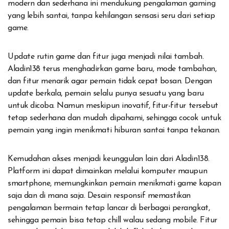
modern dan sederhana ini mendukung pengalaman gaming
yang lebih santai, tanpa kehilangan sensasi seru dari setiap
game.
Update rutin game dan fitur juga menjadi nilai tambah.
Aladin138 terus menghadirkan game baru, mode tambahan,
dan fitur menarik agar pemain tidak cepat bosan. Dengan
update berkala, pemain selalu punya sesuatu yang baru
untuk dicoba. Namun meskipun inovatif, fitur-fitur tersebut
tetap sederhana dan mudah dipahami, sehingga cocok untuk
pemain yang ingin menikmati hiburan santai tanpa tekanan.
Kemudahan akses menjadi keunggulan lain dari Aladin138.
Platform ini dapat dimainkan melalui komputer maupun
smartphone, memungkinkan pemain menikmati game kapan
saja dan di mana saja. Desain responsif memastikan
pengalaman bermain tetap lancar di berbagai perangkat,
sehingga pemain bisa tetap chill walau sedang mobile. Fitur