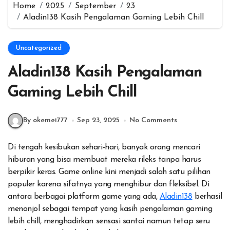
Home
2025
September
23
Aladin138 Kasih Pengalaman Gaming Lebih Chill
Uncategorized
Aladin138 Kasih Pengalaman
Gaming Lebih Chill
By okemei777
Sep 23, 2025
No Comments
Di tengah kesibukan sehari-hari, banyak orang mencari
hiburan yang bisa membuat mereka rileks tanpa harus
berpikir keras. Game online kini menjadi salah satu pilihan
populer karena sifatnya yang menghibur dan fleksibel. Di
antara berbagai platform game yang ada,
Aladin138
berhasil
menonjol sebagai tempat yang kasih pengalaman gaming
lebih chill, menghadirkan sensasi santai namun tetap seru