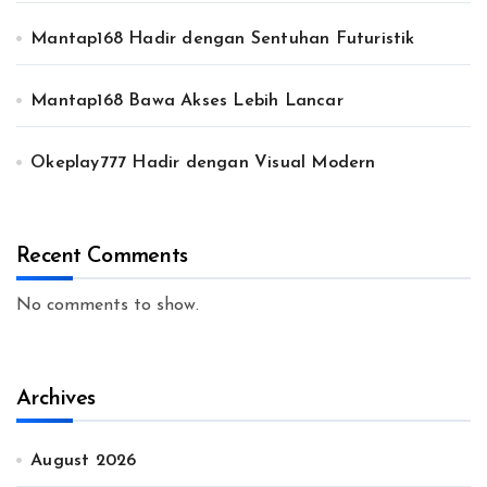
Mantap168 Hadir dengan Sentuhan Futuristik
Mantap168 Bawa Akses Lebih Lancar
Okeplay777 Hadir dengan Visual Modern
Recent Comments
No comments to show.
Archives
August 2026