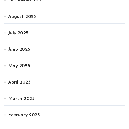
September 2025
August 2025
July 2025
June 2025
May 2025
April 2025
March 2025
February 2025