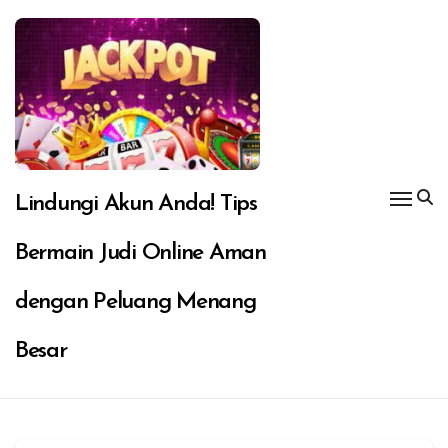
Skip
to
content
Lindungi Akun Anda! Tips
Bermain Judi Online Aman
dengan Peluang Menang
Besar