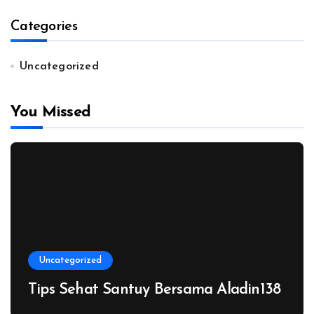
Categories
Uncategorized
You Missed
Uncategorized
Tips Sehat Santuy Bersama Aladin138