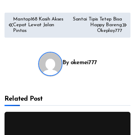
Post
Mantap168 Kasih Akses
Santai Tipis Tetep Bisa
Cepat Lewat Jalan
Happy Bareng
navigation
Pintas
Okeplay777
By
okemei777
Related Post