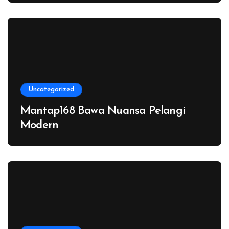
Uncategorized
Mantap168 Bawa Nuansa Pelangi
Modern