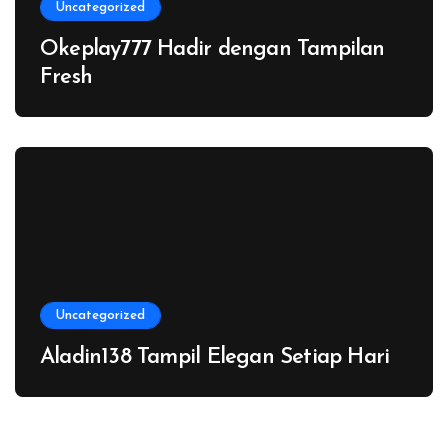
Uncategorized
Okeplay777 Hadir dengan Tampilan
Fresh
Uncategorized
Aladin138 Tampil Elegan Setiap Hari