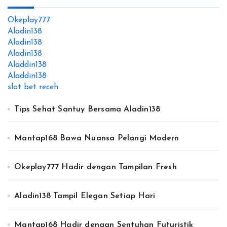
Okeplay777
Aladin138
Aladin138
Aladin138
Aladdin138
Aladdin138
slot bet receh
Tips Sehat Santuy Bersama Aladin138
Mantap168 Bawa Nuansa Pelangi Modern
Okeplay777 Hadir dengan Tampilan Fresh
Aladin138 Tampil Elegan Setiap Hari
Mantap168 Hadir dengan Sentuhan Futuristik