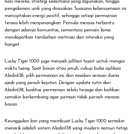
hoki mereka, strategi sederhana yang digunakan, hingga
pengalaman unik yang dirasakan. Suasana kebersamaan ini
menciptakan energi positif, sehingga setiap permainan
terasa lebih menyenangkan. Pemula merasa terbantu
dengan adanya komunitas, sementara pemain lama
mendapatkan tambahan motivasi dari interaksi yang
hangat.
Lucky Tiger 1000 juga menjadi pilihan tepat untuk mengisi
waktu luang. Saat bosan atau jenuh, cukup buka aplikasi
Aladin138, pilih permainan ini, dan rasakan sensasi dunia
ajaib yang penuh kejutan. Dengan update rutin dari
Aladin138, kualitas permainan selalu terjaga dan bahkan
semakin berkembang agar pemain tidak pernah merasa
bosan.
Keunggulan lain yang membuat Lucky Tiger 1000 semakin
menarik adalah sistem Aladin138 yang modern namun tetap