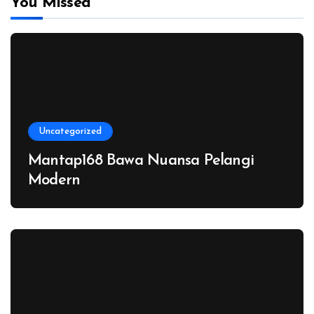
You Missed
Uncategorized
Mantap168 Bawa Nuansa Pelangi
Modern