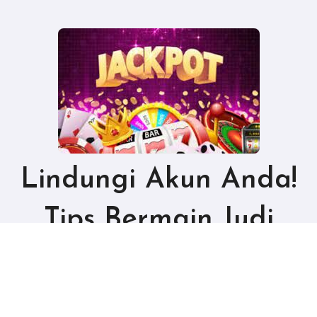
Lindungi Akun Anda!
Tips Bermain Judi
Online Aman dengan
Peluang Menang