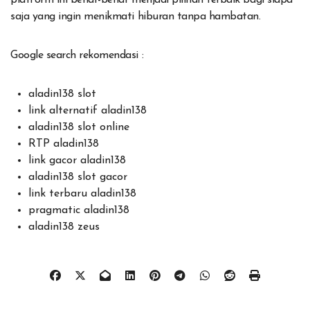
saja yang ingin menikmati hiburan tanpa hambatan.
Google search rekomendasi :
aladin138 slot
link alternatif aladin138
aladin138 slot online
RTP aladin138
link gacor aladin138
aladin138 slot gacor
link terbaru aladin138
pragmatic aladin138
aladin138 zeus