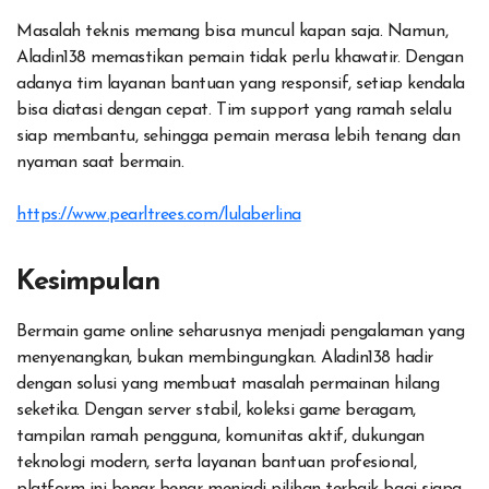
Masalah teknis memang bisa muncul kapan saja. Namun,
Aladin138 memastikan pemain tidak perlu khawatir. Dengan
adanya tim layanan bantuan yang responsif, setiap kendala
bisa diatasi dengan cepat. Tim support yang ramah selalu
siap membantu, sehingga pemain merasa lebih tenang dan
nyaman saat bermain.
https://www.pearltrees.com/lulaberlina
Kesimpulan
Bermain game online seharusnya menjadi pengalaman yang
menyenangkan, bukan membingungkan. Aladin138 hadir
dengan solusi yang membuat masalah permainan hilang
seketika. Dengan server stabil, koleksi game beragam,
tampilan ramah pengguna, komunitas aktif, dukungan
teknologi modern, serta layanan bantuan profesional,
platform ini benar-benar menjadi pilihan terbaik bagi siapa