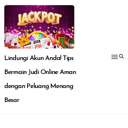
Skip
to
content
Lindungi Akun Anda! Tips
Bermain Judi Online Aman
dengan Peluang Menang
Besar