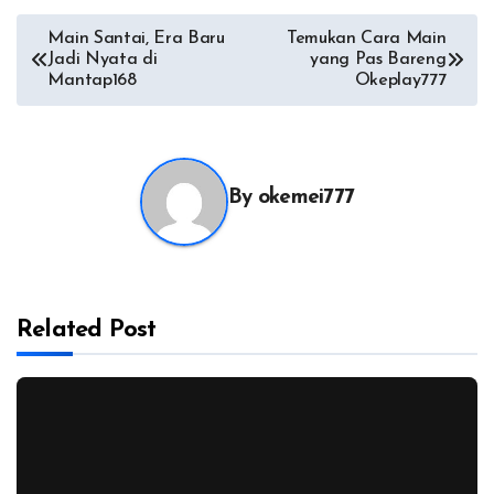
Post
Main Santai, Era Baru
Temukan Cara Main
Jadi Nyata di
yang Pas Bareng
navigation
Mantap168
Okeplay777
By
okemei777
Related Post