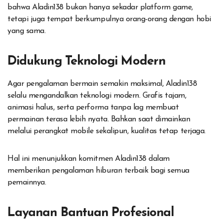
bahwa Aladin138 bukan hanya sekadar platform game,
tetapi juga tempat berkumpulnya orang-orang dengan hobi
yang sama.
Didukung Teknologi Modern
Agar pengalaman bermain semakin maksimal, Aladin138
selalu mengandalkan teknologi modern. Grafis tajam,
animasi halus, serta performa tanpa lag membuat
permainan terasa lebih nyata. Bahkan saat dimainkan
melalui perangkat mobile sekalipun, kualitas tetap terjaga.
Hal ini menunjukkan komitmen Aladin138 dalam
memberikan pengalaman hiburan terbaik bagi semua
pemainnya.
Layanan Bantuan Profesional