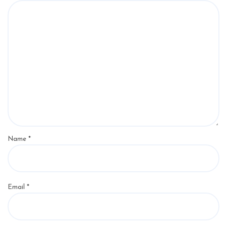
Name
*
Email
*