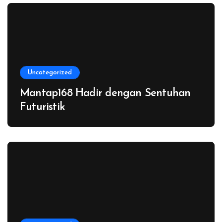
Uncategorized
Mantap168 Hadir dengan Sentuhan
Futuristik