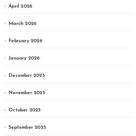
April 2026
March 2026
February 2026
January 2026
December 2025
November 2025
October 2025
September 2025