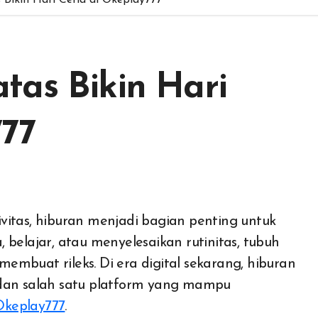
Bikin Hari Ceria di Okeplay777
tas Bikin Hari
777
 belajar, atau menyelesaikan rutinitas, tubuh
mbuat rileks. Di era digital sekarang, hiburan
 dan salah satu platform yang mampu
Okeplay777
.