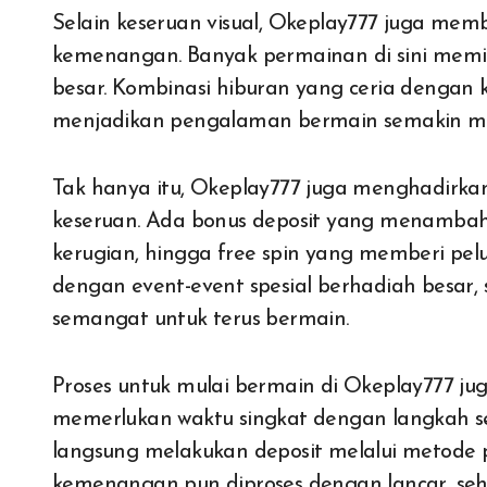
Selain keseruan visual, Okeplay777 juga mem
kemenangan. Banyak permainan di sini memili
besar. Kombinasi hiburan yang ceria denga
menjadikan pengalaman bermain semakin me
Tak hanya itu, Okeplay777 juga menghadir
keseruan. Ada bonus deposit yang menambah
kerugian, hingga free spin yang memberi p
dengan event-event spesial berhadiah besar,
semangat untuk terus bermain.
Proses untuk mulai bermain di Okeplay777 j
memerlukan waktu singkat dengan langkah se
langsung melakukan deposit melalui metode
kemenangan pun diproses dengan lancar, seh