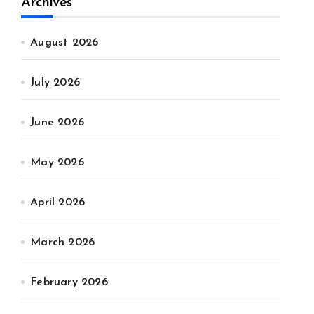
Archives
August 2026
July 2026
June 2026
May 2026
April 2026
March 2026
February 2026