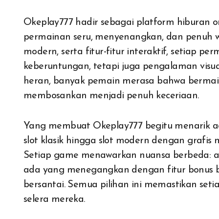
Okeplay777 hadir sebagai platform hiburan 
permainan seru, menyenangkan, dan penuh wa
modern, serta fitur-fitur interaktif, setiap p
keberuntungan, tetapi juga pengalaman visua
heran, banyak pemain merasa bahwa bermain
membosankan menjadi penuh keceriaan.
Yang membuat Okeplay777 begitu menarik ada
slot klasik hingga slot modern dengan grafi
Setiap game menawarkan nuansa berbeda: ad
ada yang menegangkan dengan fitur bonus be
bersantai. Semua pilihan ini memastikan set
selera mereka.