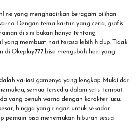
online yang menghadirkan beragam pilihan
rna. Dengan tema kartun yang ceria, grafis
ermainan di sini bukan hanya tentang
l yang membuat hari terasa lebih hidup. Tidak
 di Okeplay777 bisa mengubah hari yang
lah variasi gamenya yang lengkap. Mulai dari
s memukau, semua tersedia dalam satu tempat.
a yang penuh warna dengan karakter lucu,
sar, hingga yang ringan untuk sekadar
iap pemain bisa menemukan hiburan sesuai