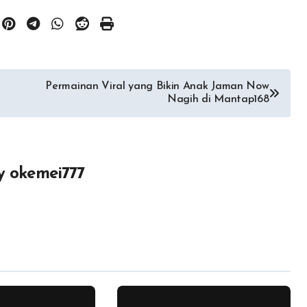
Permainan Viral yang Bikin Anak Jaman Now
Nagih di Mantap168
y
okemei777