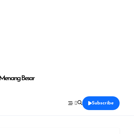
g Menang Besar
Subscribe