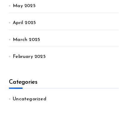
May 2025
April 2025
March 2025
February 2025
Categories
Uncategorized