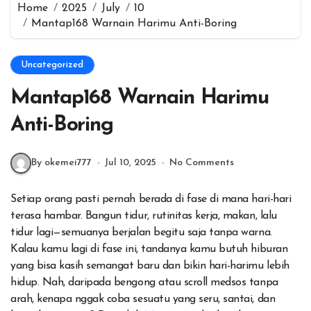
Home
2025
July
10
Mantap168 Warnain Harimu Anti-Boring
Uncategorized
Mantap168 Warnain Harimu
Anti-Boring
By okemei777
Jul 10, 2025
No Comments
Setiap orang pasti pernah berada di fase di mana hari-hari
terasa hambar. Bangun tidur, rutinitas kerja, makan, lalu
tidur lagi—semuanya berjalan begitu saja tanpa warna.
Kalau kamu lagi di fase ini, tandanya kamu butuh hiburan
yang bisa kasih semangat baru dan bikin hari-harimu lebih
hidup. Nah, daripada bengong atau scroll medsos tanpa
arah, kenapa nggak coba sesuatu yang seru, santai, dan