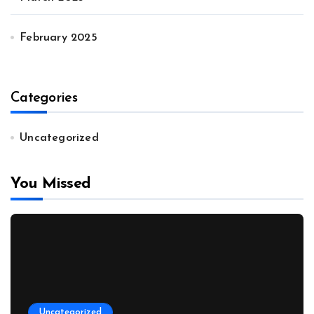
February 2025
Categories
Uncategorized
You Missed
Uncategorized