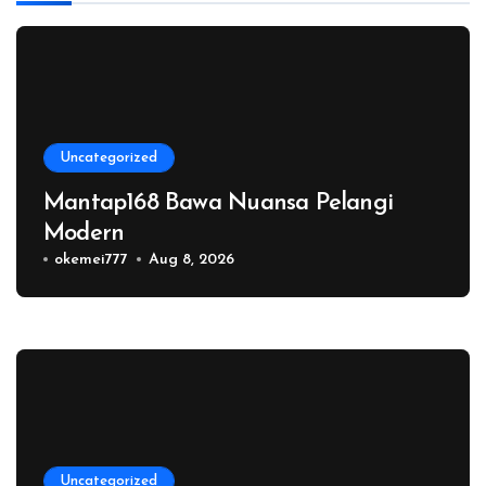
Uncategorized
Mantap168 Bawa Nuansa Pelangi
Modern
okemei777
Aug 8, 2026
Uncategorized