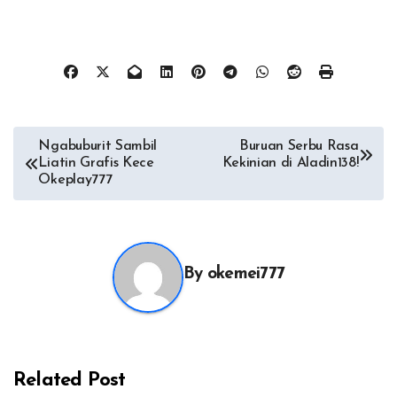
Post
Ngabuburit Sambil
Buruan Serbu Rasa
Liatin Grafis Kece
Kekinian di Aladin138!
navigation
Okeplay777
By
okemei777
Related Post