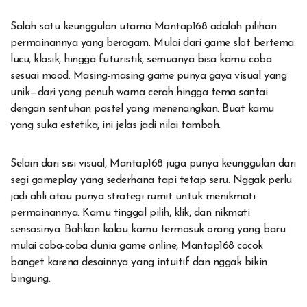
Salah satu keunggulan utama Mantap168 adalah pilihan
permainannya yang beragam. Mulai dari game slot bertema
lucu, klasik, hingga futuristik, semuanya bisa kamu coba
sesuai mood. Masing-masing game punya gaya visual yang
unik—dari yang penuh warna cerah hingga tema santai
dengan sentuhan pastel yang menenangkan. Buat kamu
yang suka estetika, ini jelas jadi nilai tambah.
Selain dari sisi visual, Mantap168 juga punya keunggulan dari
segi gameplay yang sederhana tapi tetap seru. Nggak perlu
jadi ahli atau punya strategi rumit untuk menikmati
permainannya. Kamu tinggal pilih, klik, dan nikmati
sensasinya. Bahkan kalau kamu termasuk orang yang baru
mulai coba-coba dunia game online, Mantap168 cocok
banget karena desainnya yang intuitif dan nggak bikin
bingung.