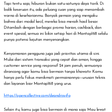
Tapi tentu saja, hiburan bukan satu-satunya daya tarik. Di
balik keseruan itu, ada peluang cuan yang siap menambah
warna di keseharianmu. Banyak pemain yang mengaku
bahwa dari modal kecil, mereka bisa meraih hasil besar.
Ditambah dengan berbagai promo harian, cashback, dan
event spesial, semua ini bikin setiap hari di Mantap168 selalu
punya potensi kejutan menyenangkan.
Kenyamanan pengguna juga jadi prioritas utama di sini.
Mulai dari sistem transaksi yang cepat dan aman, hingga
customer service yang responsif 24 jam penuh, semuanya
dirancang agar kamu bisa bermain tanpa khawatir. Kamu
hanya perlu fokus menikmati permainannya—urusan teknis
dan layanan biar Mantap168 yang urus.
https://opencollective.com/deandrisyifa
Selain itu, kamu juga bisa bermain di mana saja. Mau lewat