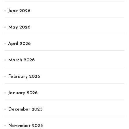
June 2026
May 2026
April 2026
March 2026
February 2026
January 2026
December 2025
November 2025