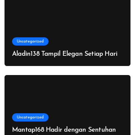
Uncategorized
Aladin138 Tampil Elegan Setiap Hari
Uncategorized
Mantap168 Hadir dengan Sentuhan