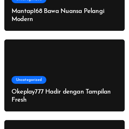
Mantap168 Bawa Nuansa Pelangi
Modern
Uncategorized
Okeplay777 Hadir dengan Tampilan
Fresh