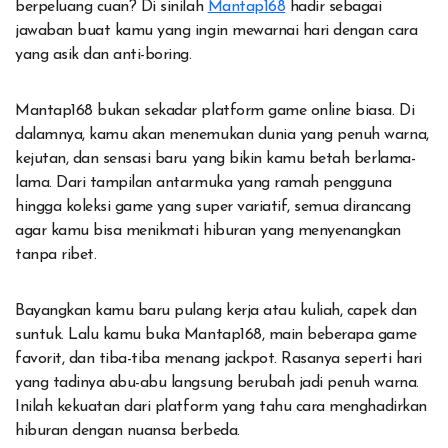
berpeluang cuan? Di sinilah
Mantap168
hadir sebagai
jawaban buat kamu yang ingin mewarnai hari dengan cara
yang asik dan anti-boring.
Mantap168 bukan sekadar platform game online biasa. Di
dalamnya, kamu akan menemukan dunia yang penuh warna,
kejutan, dan sensasi baru yang bikin kamu betah berlama-
lama. Dari tampilan antarmuka yang ramah pengguna
hingga koleksi game yang super variatif, semua dirancang
agar kamu bisa menikmati hiburan yang menyenangkan
tanpa ribet.
Bayangkan kamu baru pulang kerja atau kuliah, capek dan
suntuk. Lalu kamu buka Mantap168, main beberapa game
favorit, dan tiba-tiba menang jackpot. Rasanya seperti hari
yang tadinya abu-abu langsung berubah jadi penuh warna.
Inilah kekuatan dari platform yang tahu cara menghadirkan
hiburan dengan nuansa berbeda.