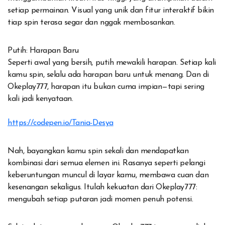
setiap permainan. Visual yang unik dan fitur interaktif bikin
tiap spin terasa segar dan nggak membosankan.
Putih: Harapan Baru
Seperti awal yang bersih, putih mewakili harapan. Setiap kali
kamu spin, selalu ada harapan baru untuk menang. Dan di
Okeplay777, harapan itu bukan cuma impian—tapi sering
kali jadi kenyataan.
https://codepen.io/Tania-Desya
Nah, bayangkan kamu spin sekali dan mendapatkan
kombinasi dari semua elemen ini. Rasanya seperti pelangi
keberuntungan muncul di layar kamu, membawa cuan dan
kesenangan sekaligus. Itulah kekuatan dari Okeplay777:
mengubah setiap putaran jadi momen penuh potensi.