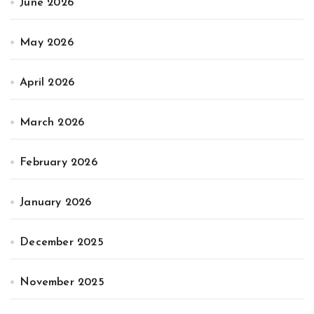
June 2026
May 2026
April 2026
March 2026
February 2026
January 2026
December 2025
November 2025