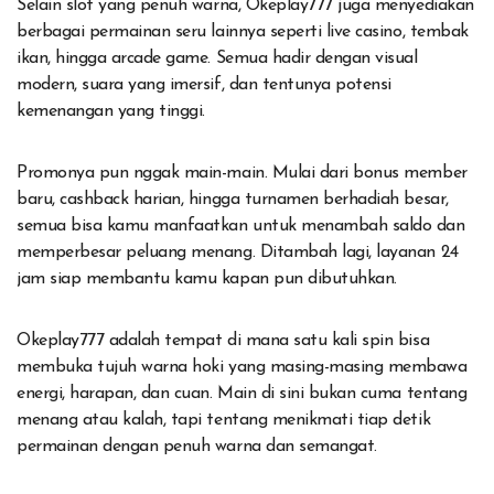
Selain slot yang penuh warna, Okeplay777 juga menyediakan
berbagai permainan seru lainnya seperti live casino, tembak
ikan, hingga arcade game. Semua hadir dengan visual
modern, suara yang imersif, dan tentunya potensi
kemenangan yang tinggi.
Promonya pun nggak main-main. Mulai dari bonus member
baru, cashback harian, hingga turnamen berhadiah besar,
semua bisa kamu manfaatkan untuk menambah saldo dan
memperbesar peluang menang. Ditambah lagi, layanan 24
jam siap membantu kamu kapan pun dibutuhkan.
Okeplay777 adalah tempat di mana satu kali spin bisa
membuka tujuh warna hoki yang masing-masing membawa
energi, harapan, dan cuan. Main di sini bukan cuma tentang
menang atau kalah, tapi tentang menikmati tiap detik
permainan dengan penuh warna dan semangat.