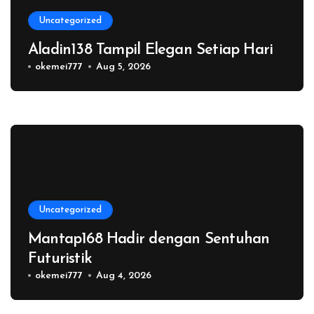
Uncategorized
Aladin138 Tampil Elegan Setiap Hari
okemei777
Aug 5, 2026
Uncategorized
Mantap168 Hadir dengan Sentuhan
Futuristik
okemei777
Aug 4, 2026