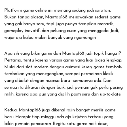
Platform game online ini memang sedang jadi sorotan.
Bukan tanpa alasan, Mantap168 menawarkan sederet game
yang gak hanya seru, tapi juga punya tampilan menarik,
gameplay inovatif, dan peluang cuan yang menggoda. Jadi,
wajar aja kalau makin banyak yang ngomongin.
Apa sih yang bikin game dari Mantap168 jadi topik hangat?
Pertama, tentu karena variasi game yang luar biasa lengkap.
Mulai dari slot modern dengan animasi keren, game tembak-
tembakan yang menegangkan, sampai permainan klasik
yang dibalut dengan nuansa baru—semuanya ada. Dan
semua itu dikurasi dengan baik, jadi pemain gak perlu pusing
milih, karena apa pun yang dipilih pasti seru dan up-to-date.
Kedua, Mantap168 juga dikenal rajin banget merilis game
baru. Hampir tiap minggu ada aja kejutan terbaru yang
bikin pemain penasaran. Begitu satu game naik daun,