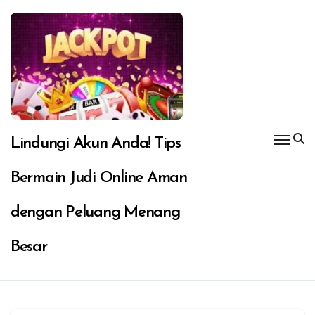
Skip
to
content
Lindungi Akun Anda! Tips
Bermain Judi Online Aman
dengan Peluang Menang
Besar