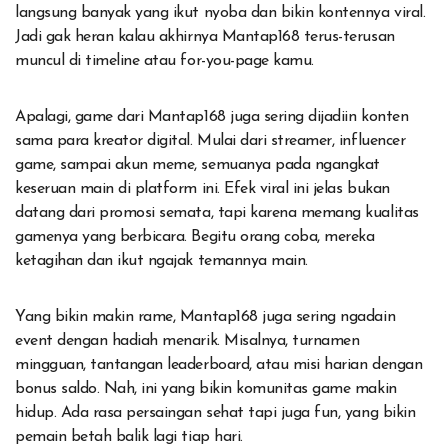
langsung banyak yang ikut nyoba dan bikin kontennya viral.
Jadi gak heran kalau akhirnya Mantap168 terus-terusan
muncul di timeline atau for-you-page kamu.
Apalagi, game dari Mantap168 juga sering dijadiin konten
sama para kreator digital. Mulai dari streamer, influencer
game, sampai akun meme, semuanya pada ngangkat
keseruan main di platform ini. Efek viral ini jelas bukan
datang dari promosi semata, tapi karena memang kualitas
gamenya yang berbicara. Begitu orang coba, mereka
ketagihan dan ikut ngajak temannya main.
Yang bikin makin rame, Mantap168 juga sering ngadain
event dengan hadiah menarik. Misalnya, turnamen
mingguan, tantangan leaderboard, atau misi harian dengan
bonus saldo. Nah, ini yang bikin komunitas game makin
hidup. Ada rasa persaingan sehat tapi juga fun, yang bikin
pemain betah balik lagi tiap hari.