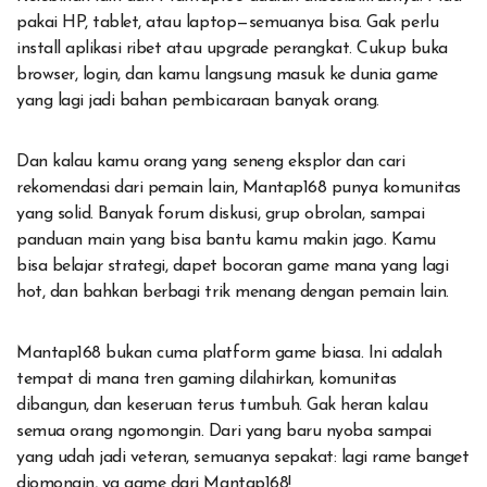
pakai HP, tablet, atau laptop—semuanya bisa. Gak perlu
install aplikasi ribet atau upgrade perangkat. Cukup buka
browser, login, dan kamu langsung masuk ke dunia game
yang lagi jadi bahan pembicaraan banyak orang.
Dan kalau kamu orang yang seneng eksplor dan cari
rekomendasi dari pemain lain, Mantap168 punya komunitas
yang solid. Banyak forum diskusi, grup obrolan, sampai
panduan main yang bisa bantu kamu makin jago. Kamu
bisa belajar strategi, dapet bocoran game mana yang lagi
hot, dan bahkan berbagi trik menang dengan pemain lain.
Mantap168 bukan cuma platform game biasa. Ini adalah
tempat di mana tren gaming dilahirkan, komunitas
dibangun, dan keseruan terus tumbuh. Gak heran kalau
semua orang ngomongin. Dari yang baru nyoba sampai
yang udah jadi veteran, semuanya sepakat: lagi rame banget
diomongin, ya game dari Mantap168!