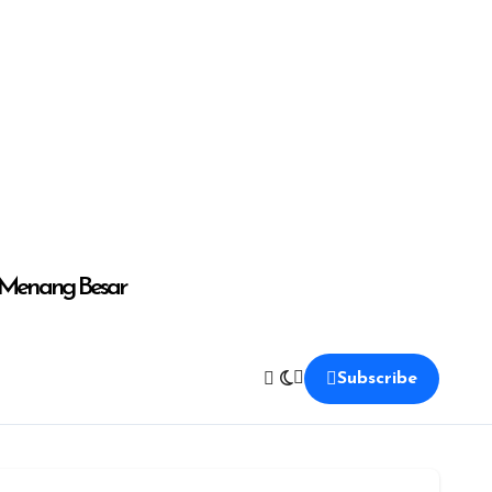
g Menang Besar
Subscribe