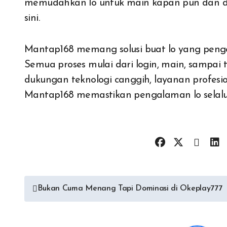
memudahkan lo untuk main kapan pun dan di 
sini.
Mantap168 memang solusi buat lo yang pen
Semua proses mulai dari login, main, sampai
dukungan teknologi canggih, layanan profesi
Mantap168 memastikan pengalaman lo selalu
Post
Bukan Cuma Menang Tapi Dominasi di Okeplay777
navigation