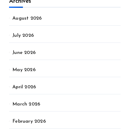
Archives
August 2026
July 2026
June 2026
May 2026
April 2026
March 2026
February 2026