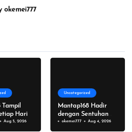
y
okemei777
zed
Uncategorized
8 Tampil
Mantap168 Hadir
etiap Hari
dengan Sentuhan
Aug 5, 2026
Futuristik
okemei777
Aug 4, 2026