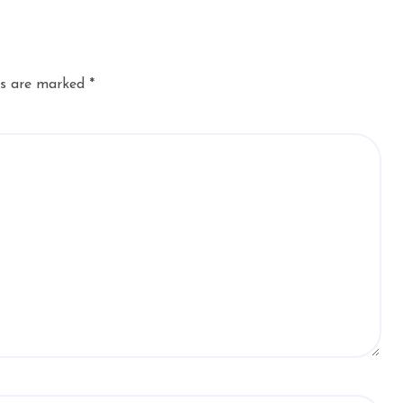
ds are marked
*