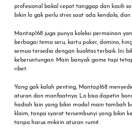
profesional bakal cepat tanggap dan kasih so
bikin lo gak perlu stres saat ada kendala, da
Mantap168 juga punya koleksi permainan yan
berbagai tema seru, kartu poker, domino, hing
semua tersedia dengan kualitas terbaik. Ini bi
keberuntungan. Main banyak game tapi tetap s
ribet.
Yang gak kalah penting, Mantap168 menyedi
aturan dan manfaatnya. Lo bisa dapetin bonus
hadiah lain yang bikin modal main tambah 
klaim, tanpa syarat tersembunyi yang bikin ke
tanpa harus mikirin aturan rumit.