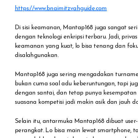
https://www.bnaimitzvahguide.com
Di sisi keamanan, Mantap168 juga sangat ser
dengan teknologi enkripsi terbaru. Jadi, priv
keamanan yang kuat, lo bisa tenang dan fok
disalahgunakan.
Mantap168 juga sering mengadakan turnamen
bukan cuma soal adu keberuntungan, tapi juga
dengan santai, dan tetap punya kesempatan b
suasana kompetisi jadi makin asik dan jauh d
Selain itu, antarmuka Mantap168 dibuat user
perangkat. Lo bisa main lewat smartphone, t