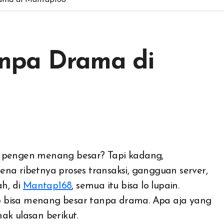
ama di Mantap168
npa Drama di
na ribetnya proses transaksi, gangguan server,
h, di
Mantap168
, semua itu bisa lo lupain.
 lo bisa menang besar tanpa drama. Apa aja yang
ak ulasan berikut.