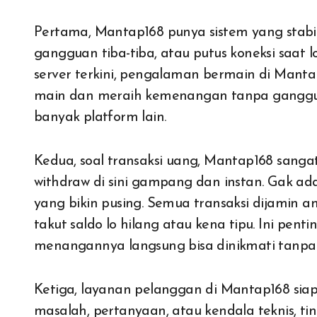
Pertama, Mantap168 punya sistem yang stabil 
gangguan tiba-tiba, atau putus koneksi saat l
server terkini, pengalaman bermain di Manta
main dan meraih kemenangan tanpa ganggua
banyak platform lain.
Kedua, soal transaksi uang, Mantap168 sangat
withdraw di sini gampang dan instan. Gak ad
yang bikin pusing. Semua transaksi dijamin am
takut saldo lo hilang atau kena tipu. Ini pen
menangannya langsung bisa dinikmati tanpa 
Ketiga, layanan pelanggan di Mantap168 siap
masalah, pertanyaan, atau kendala teknis, ti