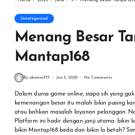
Home
2025
June
5
Menang Besar Tanpa Dr
Uncategorized
Menang Besar Ta
Mantap168
By okemei777
Jun 5, 2025
No Comments
Dalam dunia game online, siapa sih yang gak pengen menang besar? Tapi kadang,
kemenangan besar itu malah bikin pusing kare
atau bahkan masalah layanan pelanggan. Na
Platform ini hadir dengan janji utama: bikin
bikin Mantap168 beda dan bikin lo betah? Sim