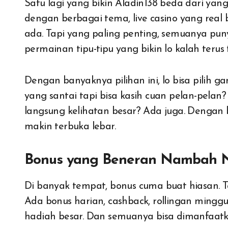
Satu lagi yang bikin Aladin138 beda dari yang
dengan berbagai tema, live casino yang rea
ada. Tapi yang paling penting, semuanya pun
permainan tipu-tipu yang bikin lo kalah terus
Dengan banyaknya pilihan ini, lo bisa pilih 
yang santai tapi bisa kasih cuan pelan-pela
langsung kelihatan besar? Ada juga. Dengan 
makin terbuka lebar.
Bonus yang Beneran Nambah N
Di banyak tempat, bonus cuma buat hiasan. Ta
Ada bonus harian, cashback, rollingan mingg
hadiah besar. Dan semuanya bisa dimanfaat