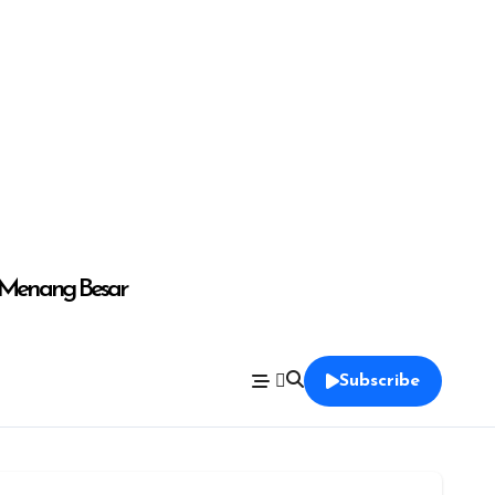
g Menang Besar
Subscribe