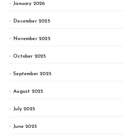
January 2026
December 2025
November 2025
October 2025
September 2025
August 2025
July 2025
June 2025