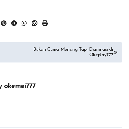
Bukan Cuma Menang Tapi Dominasi di
Okeplay777
y
okemei777