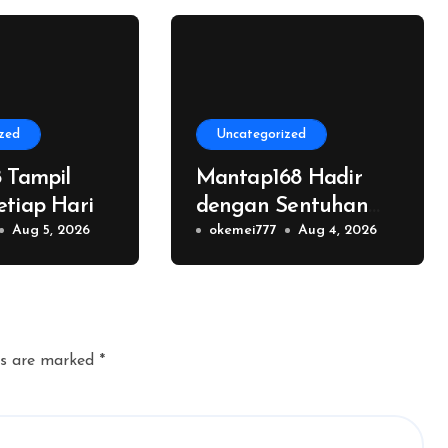
zed
Uncategorized
8 Tampil
Mantap168 Hadir
etiap Hari
dengan Sentuhan
Aug 5, 2026
Futuristik
okemei777
Aug 4, 2026
ds are marked
*