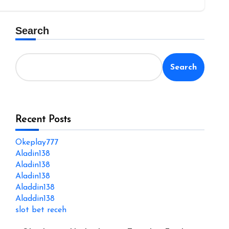
Search
Search
Recent Posts
Okeplay777
Aladin138
Aladin138
Aladin138
Aladdin138
Aladdin138
slot bet receh