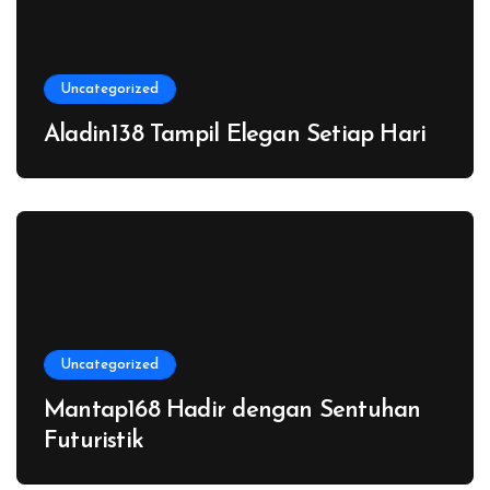
Uncategorized
Aladin138 Tampil Elegan Setiap Hari
Uncategorized
Mantap168 Hadir dengan Sentuhan
Futuristik