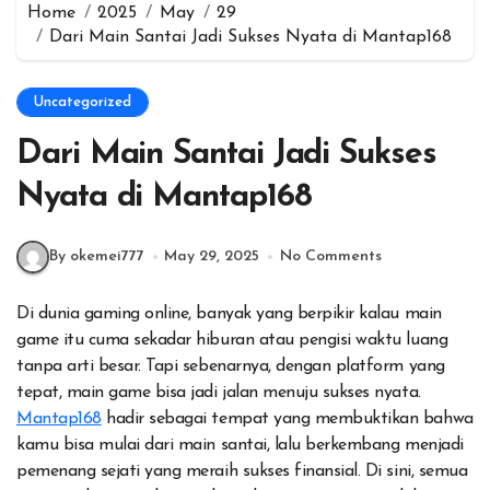
Home
2025
May
29
Dari Main Santai Jadi Sukses Nyata di Mantap168
Uncategorized
Dari Main Santai Jadi Sukses
Nyata di Mantap168
By okemei777
May 29, 2025
No Comments
Di dunia gaming online, banyak yang berpikir kalau main
game itu cuma sekadar hiburan atau pengisi waktu luang
tanpa arti besar. Tapi sebenarnya, dengan platform yang
tepat, main game bisa jadi jalan menuju sukses nyata.
Mantap168
hadir sebagai tempat yang membuktikan bahwa
kamu bisa mulai dari main santai, lalu berkembang menjadi
pemenang sejati yang meraih sukses finansial. Di sini, semua