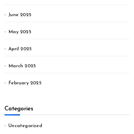
June 2025
May 2025
April 2025
March 2025
February 2025
Categories
Uncategorized