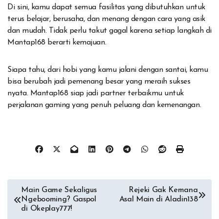
Di sini, kamu dapat semua fasilitas yang dibutuhkan untuk
terus belajar, berusaha, dan menang dengan cara yang asik
dan mudah. Tidak perlu takut gagal karena setiap langkah di
Mantap168 berarti kemajuan.
Siapa tahu, dari hobi yang kamu jalani dengan santai, kamu
bisa berubah jadi pemenang besar yang meraih sukses
nyata. Mantap168 siap jadi partner terbaikmu untuk
perjalanan gaming yang penuh peluang dan kemenangan.
Post
Main Game Sekaligus
Rejeki Gak Kemana
Ngebooming? Gaspol
Asal Main di Aladin138
navigation
di Okeplay777!