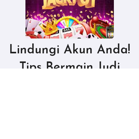
Lindungi Akun Anda!
Tips Bermain Judi
Online Aman dengan
Peluang Menang
Besar