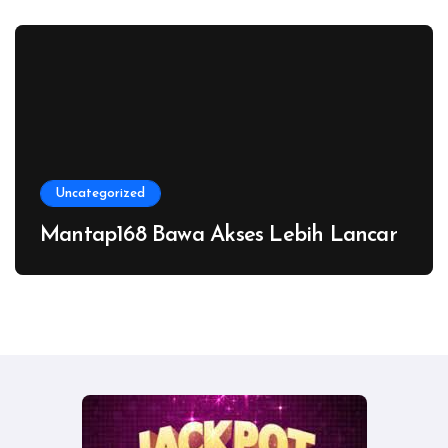
Uncategorized
Mantap168 Bawa Akses Lebih Lancar