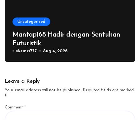
Uncategorized
Mantap168 Hadir dengan Sentuhan
Futuristik
okemei777
Aug 4, 2026
Leave a Reply
Your email address will not be published.
Required fields are marked
*
Comment
*