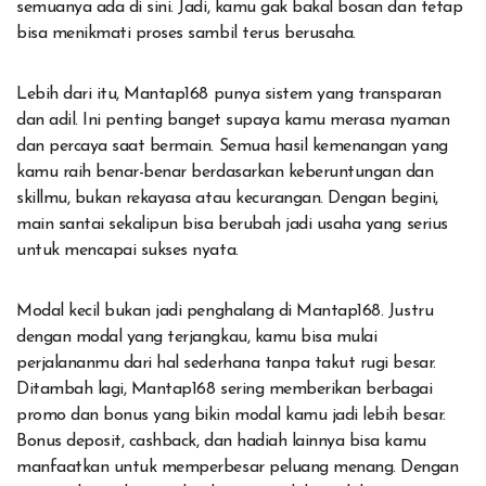
semuanya ada di sini. Jadi, kamu gak bakal bosan dan tetap
bisa menikmati proses sambil terus berusaha.
Lebih dari itu, Mantap168 punya sistem yang transparan
dan adil. Ini penting banget supaya kamu merasa nyaman
dan percaya saat bermain. Semua hasil kemenangan yang
kamu raih benar-benar berdasarkan keberuntungan dan
skillmu, bukan rekayasa atau kecurangan. Dengan begini,
main santai sekalipun bisa berubah jadi usaha yang serius
untuk mencapai sukses nyata.
Modal kecil bukan jadi penghalang di Mantap168. Justru
dengan modal yang terjangkau, kamu bisa mulai
perjalananmu dari hal sederhana tanpa takut rugi besar.
Ditambah lagi, Mantap168 sering memberikan berbagai
promo dan bonus yang bikin modal kamu jadi lebih besar.
Bonus deposit, cashback, dan hadiah lainnya bisa kamu
manfaatkan untuk memperbesar peluang menang. Dengan