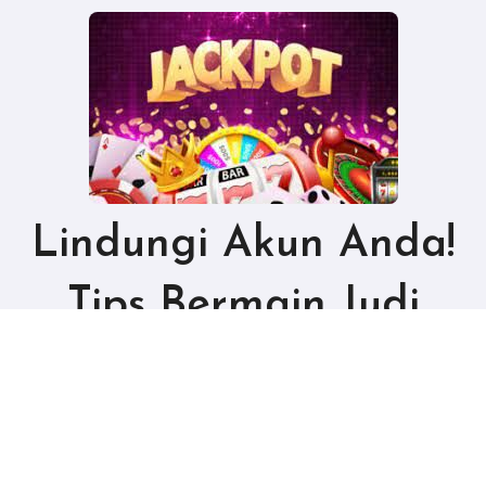
Lindungi Akun Anda!
Tips Bermain Judi
Online Aman dengan
Peluang Menang