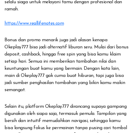
selalu siaga untuk melayani tamu dengan profesional dan
ramah.
https://www.reallifenotes.com
Bonus dan promo menarik juga jadi alasan kenapa
Okeplay777 bisa jadi alternatif liburan seru. Mulai dari bonus
deposit, cashback, hingga free spin yang bisa kamu klaim
setiap hari. Semua ini memberikan tambahan nilai dan
keuntungan buat kamu yang bermain. Dengan kata lain,
main di Okeplay777 gak cuma buat hiburan, tapi juga bisa
jadi sumber penghasilan tambahan yang bikin kamu makin
semangat.
Selain itu, platform Okeplay777 dirancang supaya gampang
digunakan oleh siapa saja, termasuk pemula. Tampilan yang
bersih dan intuitif memudahkan navigasi, sehingga kamu
bisa langsung fokus ke permainan tanpa pusing cari tombol