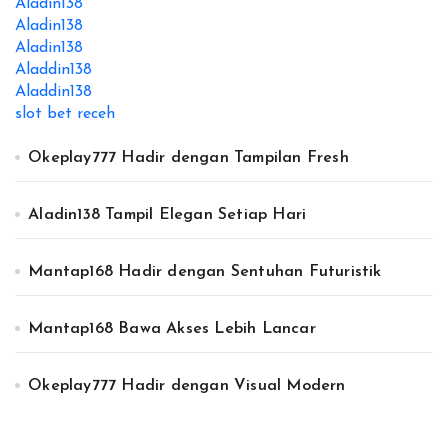
Aladin138
Aladin138
Aladin138
Aladdin138
Aladdin138
slot bet receh
Okeplay777 Hadir dengan Tampilan Fresh
Aladin138 Tampil Elegan Setiap Hari
Mantap168 Hadir dengan Sentuhan Futuristik
Mantap168 Bawa Akses Lebih Lancar
Okeplay777 Hadir dengan Visual Modern