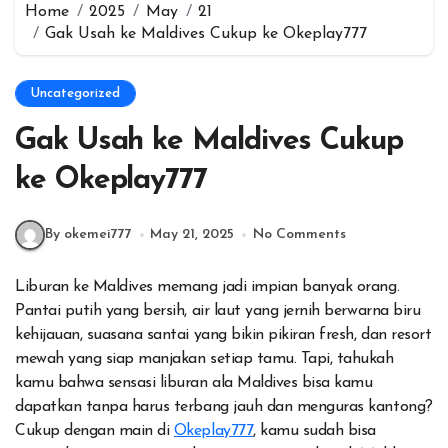
Home
2025
May
21
Gak Usah ke Maldives Cukup ke Okeplay777
Uncategorized
Gak Usah ke Maldives Cukup
ke Okeplay777
By okemei777
May 21, 2025
No Comments
Liburan ke Maldives memang jadi impian banyak orang.
Pantai putih yang bersih, air laut yang jernih berwarna biru
kehijauan, suasana santai yang bikin pikiran fresh, dan resort
mewah yang siap manjakan setiap tamu. Tapi, tahukah
kamu bahwa sensasi liburan ala Maldives bisa kamu
dapatkan tanpa harus terbang jauh dan menguras kantong?
Cukup dengan main di
Okeplay777
, kamu sudah bisa