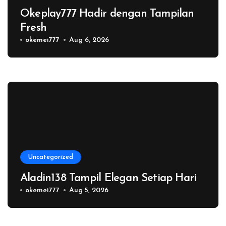
Okeplay777 Hadir dengan Tampilan
Fresh
okemei777
Aug 6, 2026
Uncategorized
Aladin138 Tampil Elegan Setiap Hari
okemei777
Aug 5, 2026