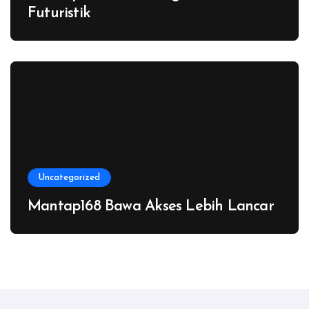
Futuristik
Uncategorized
Mantap168 Bawa Akses Lebih Lancar