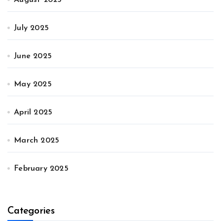
July 2025
June 2025
May 2025
April 2025
March 2025
February 2025
Categories