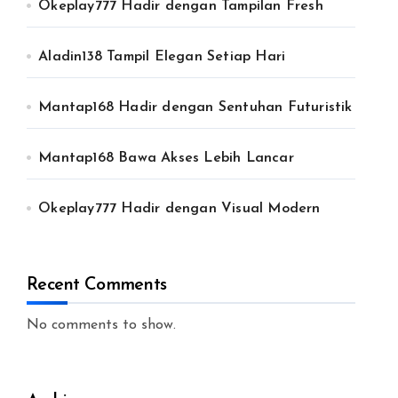
Okeplay777 Hadir dengan Tampilan Fresh
Aladin138 Tampil Elegan Setiap Hari
Mantap168 Hadir dengan Sentuhan Futuristik
Mantap168 Bawa Akses Lebih Lancar
Okeplay777 Hadir dengan Visual Modern
Recent Comments
No comments to show.