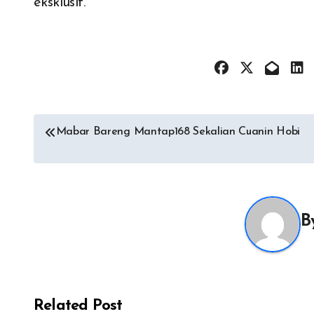
eksklusif.
Post
Mabar Bareng Mantap168 Sekalian Cuanin Hobi
navigation
B
Related Post