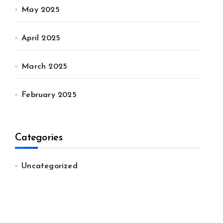
May 2025
April 2025
March 2025
February 2025
Categories
Uncategorized