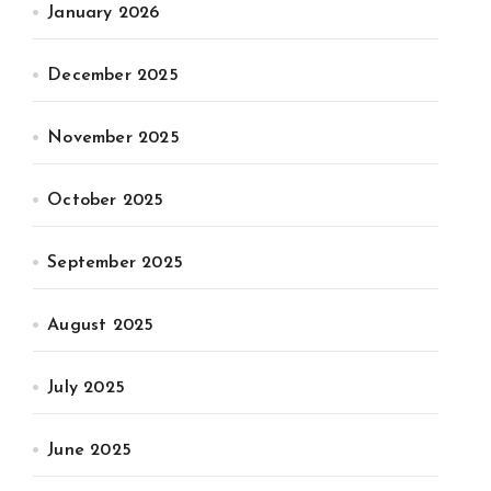
January 2026
December 2025
November 2025
October 2025
September 2025
August 2025
July 2025
June 2025