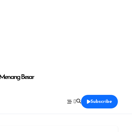
g Menang Besar
Subscribe