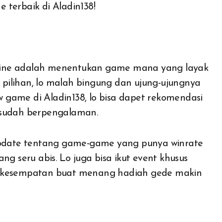
 terbaik di Aladin138!
line adalah menentukan game mana yang layak
pilihan, lo malah bingung dan ujung-ujungnya
ow game di Aladin138, lo bisa dapet rekomendasi
 sudah berpengalaman.
 update tentang game-game yang punya winrate
ng seru abis. Lo juga bisa ikut event khusus
i kesempatan buat menang hadiah gede makin