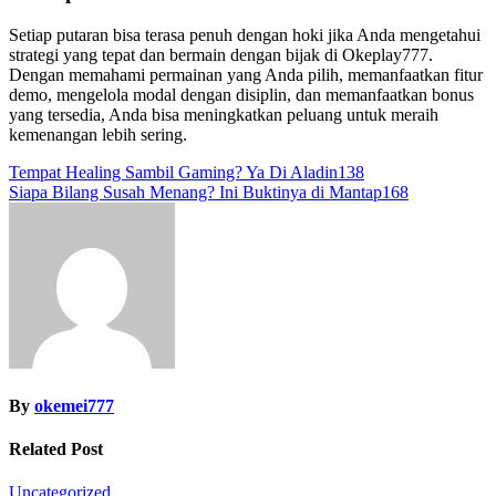
Setiap putaran bisa terasa penuh dengan hoki jika Anda mengetahui
strategi yang tepat dan bermain dengan bijak di Okeplay777.
Dengan memahami permainan yang Anda pilih, memanfaatkan fitur
demo, mengelola modal dengan disiplin, dan memanfaatkan bonus
yang tersedia, Anda bisa meningkatkan peluang untuk meraih
kemenangan lebih sering.
Post
Tempat Healing Sambil Gaming? Ya Di Aladin138
Siapa Bilang Susah Menang? Ini Buktinya di Mantap168
navigation
By
okemei777
Related Post
Uncategorized