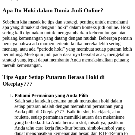
Apa Itu Hoki dalam Dunia Judi Online?
Sebelum kita masuk ke tips dan strategi, penting untuk memahami
apa yang dimaksud dengan “hoki” dalam konteks judi online. Hoki
sering kali digunakan untuk menggambarkan keberuntungan atau
peluang kemenangan yang datang dengan mudah. Beberapa pemain
percaya bahwa ada momen tertentu ketika mereka lebih sering
menang, atau ada “periode hoki” yang membuat setiap putaran lebih
beruntung. Meskipun judi pada dasarnya bersifat acak, mengetahui
strategi yang tepat dapat membantu Anda memaksimalkan peluang
meraih kemenangan.
Tips Agar Setiap Putaran Berasa Hoki di
Okeplay777
Pahami Permainan yang Anda Pilih
Salah satu langkah pertama untuk merasakan hoki dalam
setiap putaran adalah dengan memahami permainan yang
Anda pilih di Okeplay777. Baik itu slot, blackjack, atau
roulette, setiap permainan memiliki aturan dan mekanisme
yang berbeda. Jika Anda bermain slot, misalnya, pastikan
Anda tahu cara kerja fitur-fitur bonus, simbol-simbol yang
dapat menghasilkan kemenangan besar, dan RTP (Return to