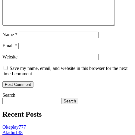
Name
*
Email
*
Website
Save my name, email, and website in this browser for the next
time I comment.
Search
Search
Recent Posts
Okeplay777
Aladin138