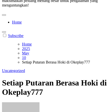
maksimalkan peluang menang besar untuk pengalaman yang
menguntungkan!
Home
Subscribe
Home
2025
May
10
Setiap Putaran Berasa Hoki di Okeplay777
Uncategorized
Setiap Putaran Berasa Hoki di
Okeplay777