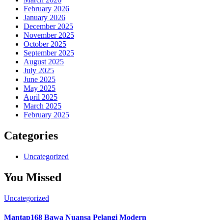
February 2026
January 2026
December 2025
November 2025
October 2025
September 2025
August 2025
July 2025
June 2025
May 2025
April 2025
March 2025
February 2025
Categories
Uncategorized
You Missed
Uncategorized
Mantap168 Bawa Nuansa Pelangi Modern