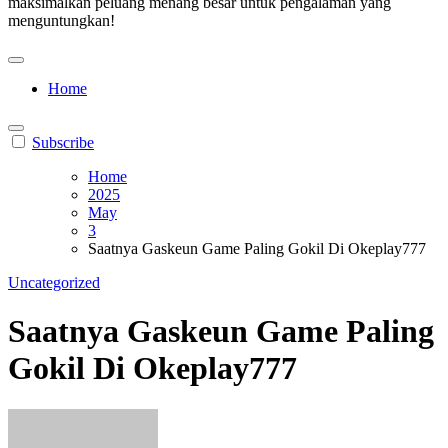
maksimalkan peluang menang besar untuk pengalaman yang
menguntungkan!
Home
Subscribe
Home
2025
May
3
Saatnya Gaskeun Game Paling Gokil Di Okeplay777
Uncategorized
Saatnya Gaskeun Game Paling
Gokil Di Okeplay777