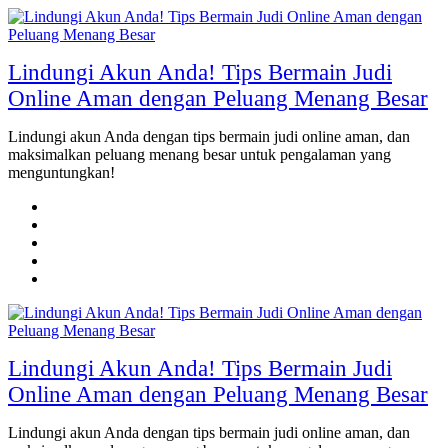
Skip
to
content
Lindungi Akun Anda! Tips Bermain Judi
Online Aman dengan Peluang Menang Besar
Lindungi akun Anda dengan tips bermain judi online aman, dan
maksimalkan peluang menang besar untuk pengalaman yang
menguntungkan!
Lindungi Akun Anda! Tips Bermain Judi
Online Aman dengan Peluang Menang Besar
Lindungi akun Anda dengan tips bermain judi online aman, dan