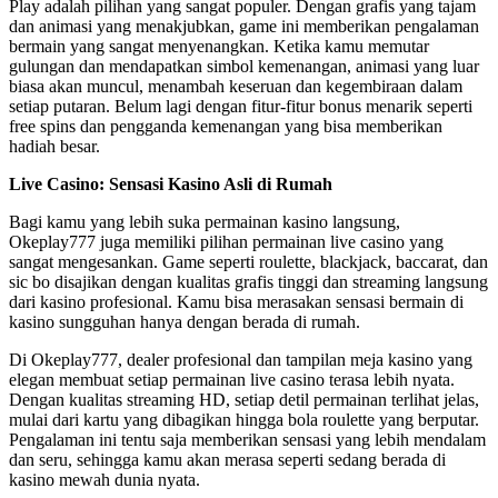
Play adalah pilihan yang sangat populer. Dengan grafis yang tajam
dan animasi yang menakjubkan, game ini memberikan pengalaman
bermain yang sangat menyenangkan. Ketika kamu memutar
gulungan dan mendapatkan simbol kemenangan, animasi yang luar
biasa akan muncul, menambah keseruan dan kegembiraan dalam
setiap putaran. Belum lagi dengan fitur-fitur bonus menarik seperti
free spins dan pengganda kemenangan yang bisa memberikan
hadiah besar.
Live Casino: Sensasi Kasino Asli di Rumah
Bagi kamu yang lebih suka permainan kasino langsung,
Okeplay777 juga memiliki pilihan permainan live casino yang
sangat mengesankan. Game seperti roulette, blackjack, baccarat, dan
sic bo disajikan dengan kualitas grafis tinggi dan streaming langsung
dari kasino profesional. Kamu bisa merasakan sensasi bermain di
kasino sungguhan hanya dengan berada di rumah.
Di Okeplay777, dealer profesional dan tampilan meja kasino yang
elegan membuat setiap permainan live casino terasa lebih nyata.
Dengan kualitas streaming HD, setiap detil permainan terlihat jelas,
mulai dari kartu yang dibagikan hingga bola roulette yang berputar.
Pengalaman ini tentu saja memberikan sensasi yang lebih mendalam
dan seru, sehingga kamu akan merasa seperti sedang berada di
kasino mewah dunia nyata.