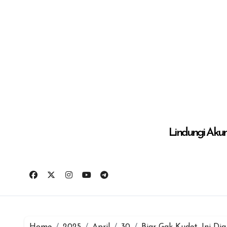
Skip
to
content
Lindungi Akun