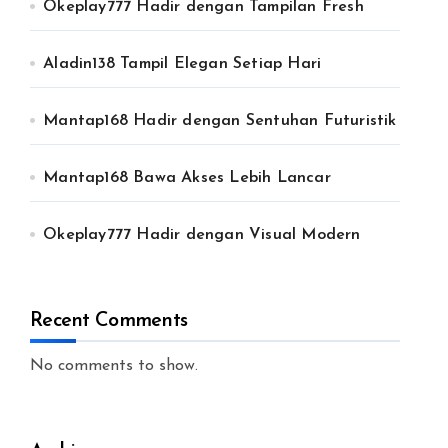
Okeplay777 Hadir dengan Tampilan Fresh
Aladin138 Tampil Elegan Setiap Hari
Mantap168 Hadir dengan Sentuhan Futuristik
Mantap168 Bawa Akses Lebih Lancar
Okeplay777 Hadir dengan Visual Modern
Recent Comments
No comments to show.