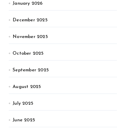
January 2026
December 2025
November 2025
October 2025
September 2025
August 2025
July 2025
June 2025