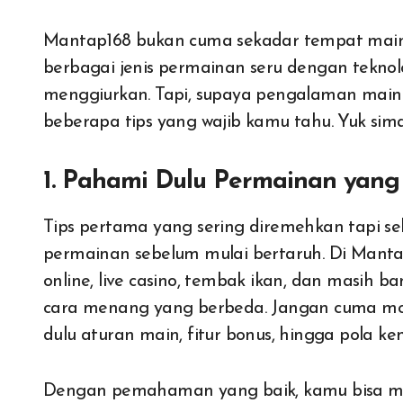
Mantap168 bukan cuma sekadar tempat main 
berbagai jenis permainan seru dengan tekn
menggiurkan. Tapi, supaya pengalaman main
beberapa tips yang wajib kamu tahu. Yuk simak
1. Pahami Dulu Permainan yang
Tips pertama yang sering diremehkan tapi 
permainan sebelum mulai bertaruh. Di Mantap1
online, live casino, tembak ikan, dan masih 
cara menang yang berbeda. Jangan cuma moda
dulu aturan main, fitur bonus, hingga pola k
Dengan pemahaman yang baik, kamu bisa men