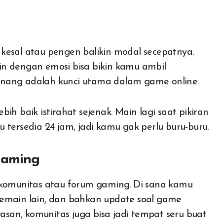
kesal atau pengen balikin modal secepatnya.
main dengan emosi bisa bikin kamu ambil
enang adalah kunci utama dalam game online.
ih baik istirahat sejenak. Main lagi saat pikiran
 tersedia 24 jam, jadi kamu gak perlu buru-buru.
Gaming
 komunitas atau forum gaming. Di sana kamu
i pemain lain, dan bahkan update soal game
an, komunitas juga bisa jadi tempat seru buat