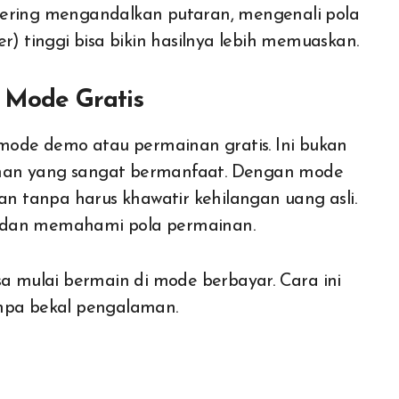
sering mengandalkan putaran, mengenali pola
r) tinggi bisa bikin hasilnya lebih memuaskan.
 Mode Gratis
ode demo atau permainan gratis. Ini bukan
atihan yang sangat bermanfaat. Dengan mode
 tanpa harus khawatir kehilangan uang asli.
egi dan memahami pola permainan.
sa mulai bermain di mode berbayar. Cara ini
anpa bekal pengalaman.