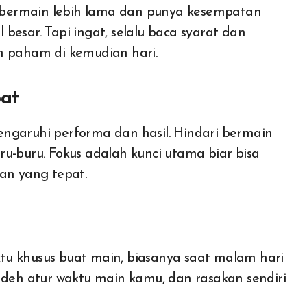
 bermain lebih lama dan punya kesempatan
besar. Tapi ingat, selalu baca syarat dan
h paham di kemudian hari.
pat
ngaruhi performa dan hasil. Hindari bermain
u-buru. Fokus adalah kunci utama biar bisa
n yang tepat.
tu khusus buat main, biasanya saat malam hari
 deh atur waktu main kamu, dan rasakan sendiri