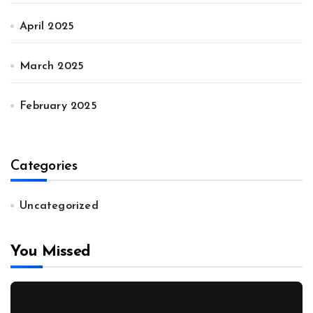
April 2025
March 2025
February 2025
Categories
Uncategorized
You Missed