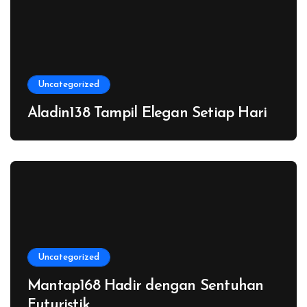
Uncategorized
Aladin138 Tampil Elegan Setiap Hari
Uncategorized
Mantap168 Hadir dengan Sentuhan
Futuristik