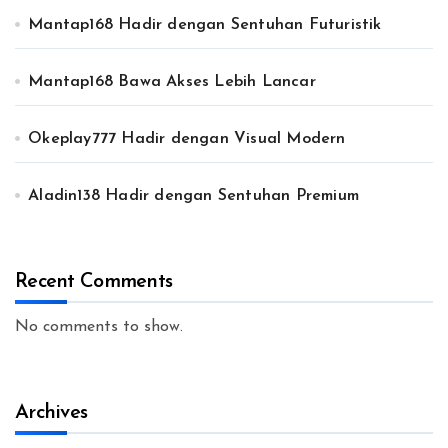
Mantap168 Hadir dengan Sentuhan Futuristik
Mantap168 Bawa Akses Lebih Lancar
Okeplay777 Hadir dengan Visual Modern
Aladin138 Hadir dengan Sentuhan Premium
Recent Comments
No comments to show.
Archives