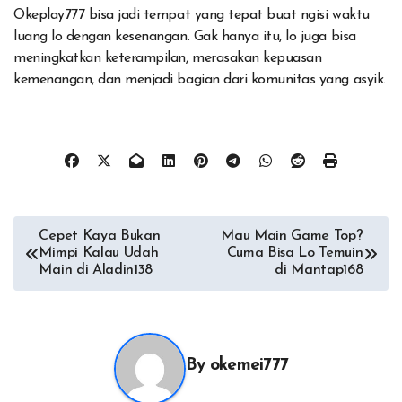
Okeplay777 bisa jadi tempat yang tepat buat ngisi waktu
luang lo dengan kesenangan. Gak hanya itu, lo juga bisa
meningkatkan keterampilan, merasakan kepuasan
kemenangan, dan menjadi bagian dari komunitas yang asyik.
Post
Cepet Kaya Bukan
Mau Main Game Top?
Mimpi Kalau Udah
Cuma Bisa Lo Temuin
navigation
Main di Aladin138
di Mantap168
By
okemei777