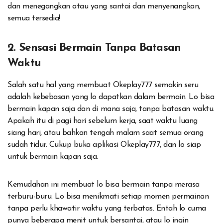
dan menegangkan atau yang santai dan menyenangkan,
semua tersedia!
2.
Sensasi Bermain Tanpa Batasan
Waktu
Salah satu hal yang membuat Okeplay777 semakin seru
adalah kebebasan yang lo dapatkan dalam bermain. Lo bisa
bermain kapan saja dan di mana saja, tanpa batasan waktu.
Apakah itu di pagi hari sebelum kerja, saat waktu luang
siang hari, atau bahkan tengah malam saat semua orang
sudah tidur. Cukup buka aplikasi Okeplay777, dan lo siap
untuk bermain kapan saja.
Kemudahan ini membuat lo bisa bermain tanpa merasa
terburu-buru. Lo bisa menikmati setiap momen permainan
tanpa perlu khawatir waktu yang terbatas. Entah lo cuma
punya beberapa menit untuk bersantai, atau lo ingin