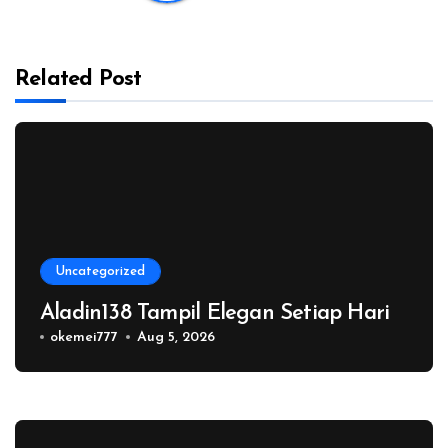
Related Post
Uncategorized
Aladin138 Tampil Elegan Setiap Hari
okemei777
Aug 5, 2026