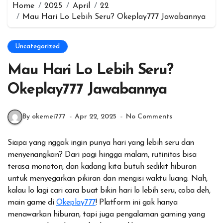
Home
2025
April
22
Mau Hari Lo Lebih Seru? Okeplay777 Jawabannya
Uncategorized
Mau Hari Lo Lebih Seru?
Okeplay777 Jawabannya
By okemei777
Apr 22, 2025
No Comments
Siapa yang nggak ingin punya hari yang lebih seru dan
menyenangkan? Dari pagi hingga malam, rutinitas bisa
terasa monoton, dan kadang kita butuh sedikit hiburan
untuk menyegarkan pikiran dan mengisi waktu luang. Nah,
kalau lo lagi cari cara buat bikin hari lo lebih seru, coba deh,
main game di
Okeplay777
! Platform ini gak hanya
menawarkan hiburan, tapi juga pengalaman gaming yang