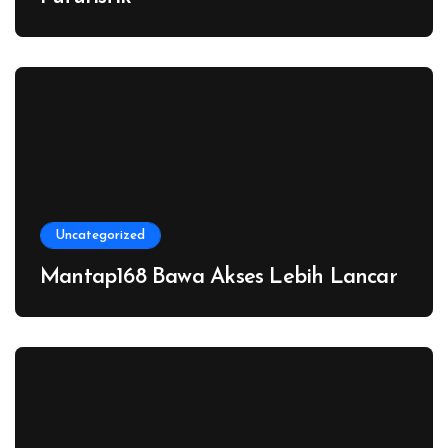
Uncategorized
Mantap168 Bawa Akses Lebih Lancar