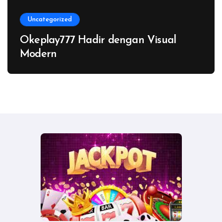
Uncategorized
Okeplay777 Hadir dengan Visual
Modern