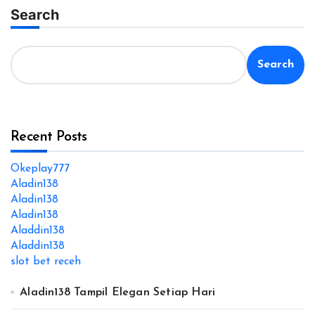
Search
Search
Recent Posts
Okeplay777
Aladin138
Aladin138
Aladin138
Aladdin138
Aladdin138
slot bet receh
Aladin138 Tampil Elegan Setiap Hari