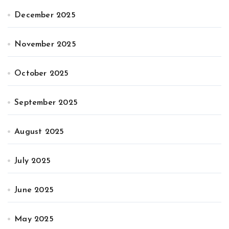
December 2025
November 2025
October 2025
September 2025
August 2025
July 2025
June 2025
May 2025