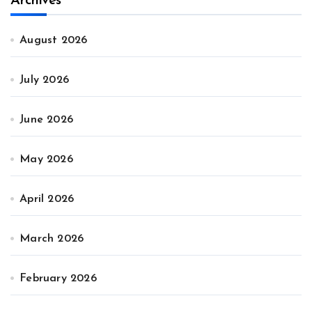
Archives
August 2026
July 2026
June 2026
May 2026
April 2026
March 2026
February 2026