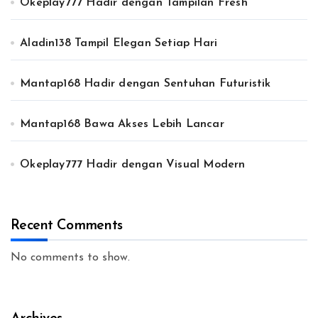
Okeplay777 Hadir dengan Tampilan Fresh
Aladin138 Tampil Elegan Setiap Hari
Mantap168 Hadir dengan Sentuhan Futuristik
Mantap168 Bawa Akses Lebih Lancar
Okeplay777 Hadir dengan Visual Modern
Recent Comments
No comments to show.