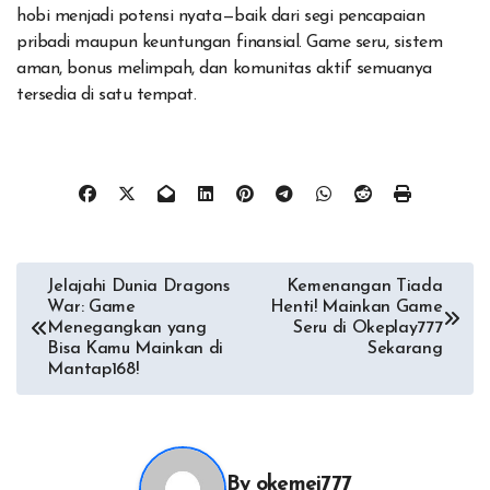
hobi menjadi potensi nyata—baik dari segi pencapaian
pribadi maupun keuntungan finansial. Game seru, sistem
aman, bonus melimpah, dan komunitas aktif semuanya
tersedia di satu tempat.
Post
Jelajahi Dunia Dragons
Kemenangan Tiada
War: Game
Henti! Mainkan Game
navigation
Menegangkan yang
Seru di Okeplay777
Bisa Kamu Mainkan di
Sekarang
Mantap168!
By
okemei777