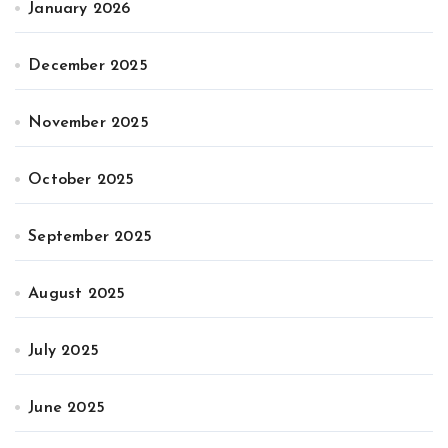
January 2026
December 2025
November 2025
October 2025
September 2025
August 2025
July 2025
June 2025