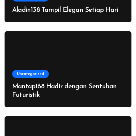
Aladin138 Tampil Elegan Setiap Hari
Uncategorized
Mantap168 Hadir dengan Sentuhan
Futuristik