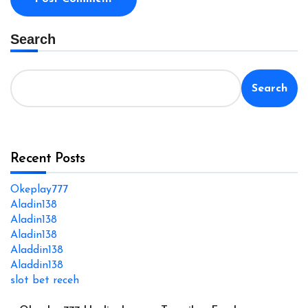
Search
Search
Recent Posts
Okeplay777
Aladin138
Aladin138
Aladin138
Aladdin138
Aladdin138
slot bet receh