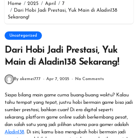
Home
2025
April
7
Dari Hobi Jadi Prestasi, Yuk Main di Aladin138
Sekarang!
Uncategorized
Dari Hobi Jadi Prestasi, Yuk
Main di Aladin138 Sekarang!
By okemei777
Apr 7, 2025
No Comments
Siapa bilang main game cuma buang-buang waktu? Kalau
tahu tempat yang tepat, justru hobi bermain game bisa jadi
sumber prestasi, bahkan cuan! Di era digital seperti
sekarang, platform game online sudah berkembang pesat,
dan salah satu yang jadi pilihan utama para gamer adalah
Aladin138
. Di sini, kamu bisa mengubah hobi bermain jadi